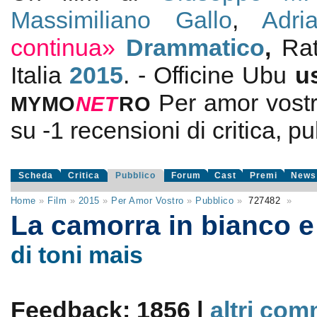
Massimiliano Gallo
,
Adri
continua»
Drammatico
,
Ra
Italia
2015
. - Officine Ubu
u
Per amor vost
MYMO
NE
T
RO
su
-1
recensioni di critica, pu
Scheda
Critica
Pubblico
Forum
Cast
Premi
News
Home
»
Film
»
2015
»
Per Amor Vostro
»
Pubblico
»
727482
»
La camorra in bianco 
di toni mais
Feedback: 1856 |
altri com