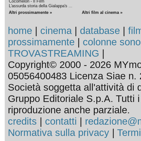
Cocomelon - Il Film
L'assurda storia della Gialappa's ...
Altri prossimamente »
Altri film al cinema »
home
|
cinema
|
database
|
fil
prossimamente
|
colonne sono
TROVASTREAMING
|
Copyright© 2000 - 2026 MYmov
05056400483 Licenza Siae n. 
Società soggetta all'attività d
Gruppo Editoriale S.p.A. Tutti i d
riproduzione anche parziale.
credits
|
contatti
|
redazione@m
Normativa sulla privacy
|
Termi