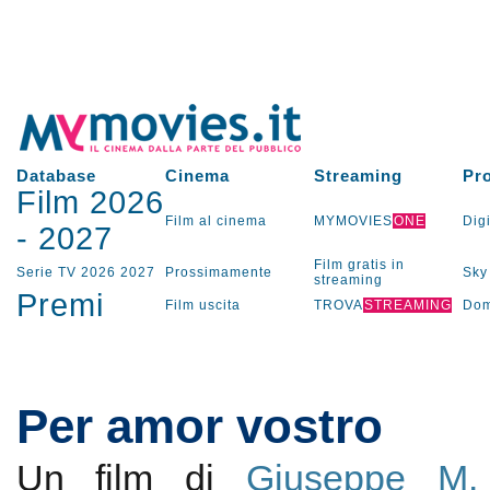
Database
Cinema
Streaming
Pr
Film 2026
Film al cinema
MYMOVIES
ONE
Digi
-
2027
Film gratis in
Serie TV
2026
2027
Prossimamente
Sky
streaming
Premi
Film uscita
TROVA
STREAMING
Dom
Per amor vostro
Un film di
Giuseppe M.