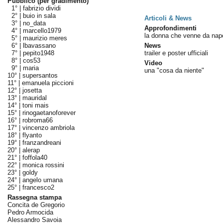
Pubblico (per gradimento)
1° |
fabrizio dividi
2° |
buio in sala
Articoli & News
3° |
no_data
Approfondimenti
4° |
marcello1979
la donna che venne da napo
5° |
maurizio meres
6° |
lbavassano
News
7° |
pepito1948
trailer e poster ufficiali
8° |
cos53
Video
9° |
maria
una "cosa da niente"
10° |
supersantos
11° |
emanuela piccioni
12° |
josetta
13° |
mauridal
14° |
toni mais
15° |
rinogaetanoforever
16° |
robroma66
17° |
vincenzo ambriola
18° |
flyanto
19° |
franzandreani
20° |
alerap
21° |
foffola40
22° |
monica rossini
23° |
goldy
24° |
angelo umana
25° |
francesco2
Rassegna stampa
Concita de Gregorio
Pedro Armocida
Alessandro Savoia