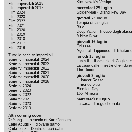
Kim Novak's Vertigo
Film imperdibili 2018
Film imperdibili 2017
mercoledì 29 luglio
Film 2024
Spider-Man - Brand New Day
Film 2023
giovedì 23 luglio
Film 2022
Terapia di famiglia
Film 2021
Blue
Film 2020
Deep Water - Incubo dagli abissi
Film 2019
A New Dawn
Film 2018
giovedì 16 luglio
Film 2017
Odissea
Film 2016
Agent of Happiness - Il Bhutan e 
Tutte le serie tv imperdibili
lunedì 13 luglio
Serie tv imperdibili 2024
Lupin III - Il castello di Cagliostr
Serie tv imperdibili 2023
La casa dalle finestre che ridono
Serie tv imperdibili 2022
The Doors
Serie tv imperdibili 2021
giovedì 9 luglio
Serie tv imperdibili 2020
L'Hangar Rosso
Serie tv imperdibili 2019
Il mondo oltre
Serie tv 2024
Election Day
Serie tv 2023
165' Mineurs
Serie tv 2022
Serie tv 2021
mercoledì 8 luglio
Serie tv 2020
La casa - Il rogo del male
Serie tv 2019
Altri coming soon
'O Sang - Il miracolo di San Gennaro
Carlo Acutis - Il giovane santo
Carla Lonzi - Dentro e fuori dal m...