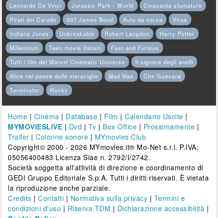
Leonardo Da Vinci
Jurassic Park - World
Cinquanta sfumature
Pirati dei Caraibi
007 James Bond
Auto da corsa
Virus
Indiana Jones
Unbreakable
Robert Langdon
Harry Potter
Millennium
Teen movie italiani
Fast and Furious
Tutti i film del Marvel Cinematic Universe
Il signore degli anelli
Alice nel paese delle meraviglie
Mad Max
Che Guevara
Terminator
Rocky
Home
|
Cinema
|
Database
|
Film
|
Calendario Uscite
|
MYMOVIESLIVE
|
Dvd
|
Tv
|
Box Office
|
Prossimamente
|
Trailer
|
Colonne sonore
|
MYmovies Club
Copyright© 2000 - 2026 MYmovies.it® Mo-Net s.r.l. P.IVA:
05056400483 Licenza Siae n. 2792/I/2742.
Società soggetta all'attività di direzione e coordinamento di
GEDI Gruppo Editoriale S.p.A. Tutti i diritti riservati. È vietata
la riproduzione anche parziale.
Credits
|
Contatti
|
Normativa sulla privacy
|
Termini e
condizioni d'uso
|
Riserva TDM
|
Dichiarazione accessibilità
|