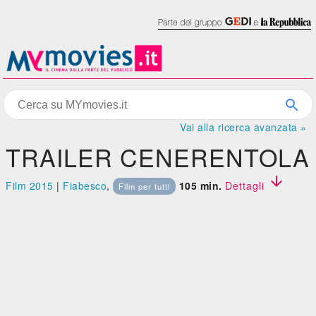
Vai alla ricerca avanzata »
TRAILER CENERENTOLA

Film 2015
|
Fiabesco
,
105 min.
Dettagli
Film per tutti