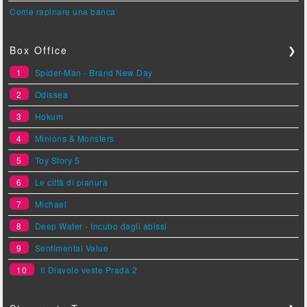
Come rapinare una banca
Box Office
❯
1
Spider-Man - Brand New Day
2
Odissea
3
Hokum
4
Minions & Monsters
5
Toy Story 5
6
Le città di pianura
7
Michael
8
Deep Water - Incubo dagli abissi
9
Sentimental Value
10
Il Diavolo veste Prada 2