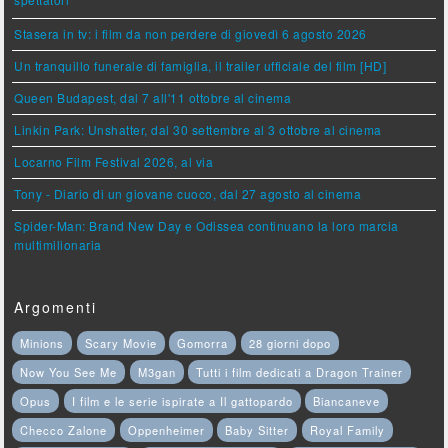
spettatori
Stasera in tv: i film da non perdere di giovedì 6 agosto 2026
Un tranquillo funerale di famiglia, il trailer ufficiale del film [HD]
Queen Budapest, dal 7 all'11 ottobre al cinema
Linkin Park: Unshatter, dal 30 settembre al 3 ottobre al cinema
Locarno Film Festival 2026, al via
Tony - Diario di un giovane cuoco, dal 27 agosto al cinema
Spider-Man: Brand New Day e Odissea continuano la loro marcia
multimilionaria
Argomenti
Minions
Scary Movie
Gomorra
28 giorni dopo
Now You See Me
M3gan
Tutti i film dedicati a Dragon Trainer
Opus
I film e le serie ispirate a Il gattopardo
Biancaneve
Checco Zalone
Oppenheimer
Baby Sitter
Royal Family