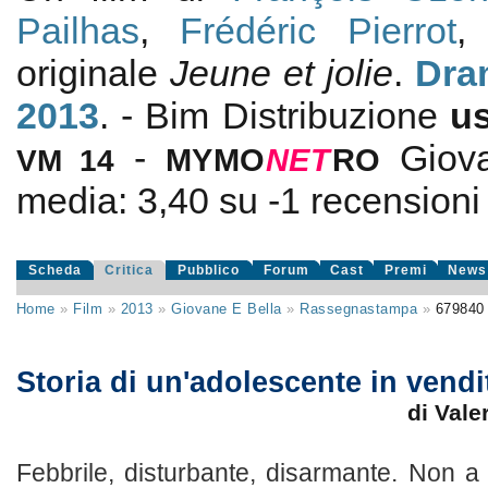
Pailhas
,
Frédéric Pierrot
originale
Jeune et jolie
.
Dra
2013
. - Bim Distribuzione
u
-
Giov
VM 14
MYMO
NE
T
RO
media:
3,40
su
-1
recensioni d
Scheda
Critica
Pubblico
Forum
Cast
Premi
News
Home
»
Film
»
2013
»
Giovane E Bella
»
Rassegnastampa
»
679840
Storia di un'adolescente in vendi
di Vale
Febbrile, disturbante, disarmante. Non a