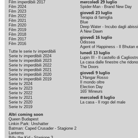
Film imperdibili 2017
mercoledì 29 luglio
Film 2024
Spider-Man - Brand New Day
Film 2023
giovedì 23 luglio
Film 2022
Terapia di famiglia
Film 2021
Blue
Film 2020
Deep Water - Incubo dagli abissi
Film 2019
A New Dawn
Film 2018
giovedì 16 luglio
Film 2017
Odissea
Film 2016
Agent of Happiness - Il Bhutan e 
Tutte le serie tv imperdibili
lunedì 13 luglio
Serie tv imperdibili 2024
Lupin III - Il castello di Cagliostr
Serie tv imperdibili 2023
La casa dalle finestre che ridono
Serie tv imperdibili 2022
The Doors
Serie tv imperdibili 2021
giovedì 9 luglio
Serie tv imperdibili 2020
L'Hangar Rosso
Serie tv imperdibili 2019
Il mondo oltre
Serie tv 2024
Election Day
Serie tv 2023
165' Mineurs
Serie tv 2022
Serie tv 2021
mercoledì 8 luglio
Serie tv 2020
La casa - Il rogo del male
Serie tv 2019
Altri coming soon
Queen Budapest
Linkin Park: Unshatter
Batman: Caped Crusader - Stagione 2
Lanterns
Billy the Kid - Stagione 3