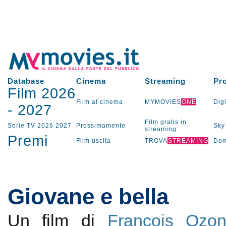
Database
Cinema
Streaming
Pr
Film 2026
Film al cinema
MYMOVIES
ONE
Digi
-
2027
Film gratis in
Serie TV
2026
2027
Prossimamente
Sky
streaming
Premi
Film uscita
TROVA
STREAMING
Dom
Giovane e bella
Un film di
François Ozo