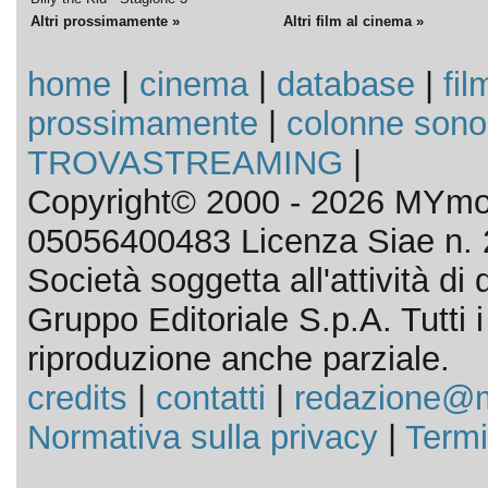
Altri prossimamente »
Altri film al cinema »
home
|
cinema
|
database
|
fil
prossimamente
|
colonne sono
TROVASTREAMING
|
Copyright© 2000 - 2026 MYmov
05056400483 Licenza Siae n. 
Società soggetta all'attività d
Gruppo Editoriale S.p.A. Tutti i d
riproduzione anche parziale.
credits
|
contatti
|
redazione@m
Normativa sulla privacy
|
Termi