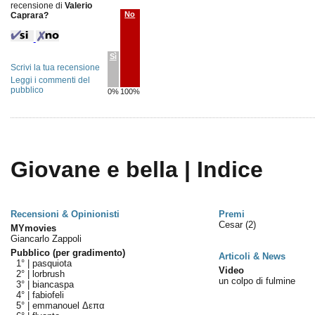
recensione di
Valerio
No
Caprara?
Sì
Scrivi la tua recensione
Leggi i commenti del
pubblico
0%
100%
Giovane e bella | Indice
Recensioni & Opinionisti
Premi
Cesar
(2)
MYmovies
Giancarlo Zappoli
Pubblico (per gradimento)
Articoli & News
1° |
pasquiota
Video
2° |
lorbrush
un colpo di fulmine
3° |
biancaspa
4° |
fabiofeli
5° |
emmanouel Δεπα