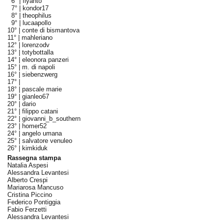
6° |
flyanto
7° |
kondor17
8° |
theophilus
9° |
lucaapollo
10° |
conte di bismantova
11° |
mahleriano
12° |
lorenzodv
13° |
totybottalla
14° |
eleonora panzeri
15° |
m. di napoli
16° |
siebenzwerg
17° |
18° |
pascale marie
19° |
gianleo67
20° |
dario
21° |
filippo catani
22° |
giovanni_b_southern
23° |
homer52
24° |
angelo umana
25° |
salvatore venuleo
26° |
kimkiduk
Rassegna stampa
Natalia Aspesi
Alessandra Levantesi
Alberto Crespi
Mariarosa Mancuso
Cristina Piccino
Federico Pontiggia
Fabio Ferzetti
Alessandra Levantesi