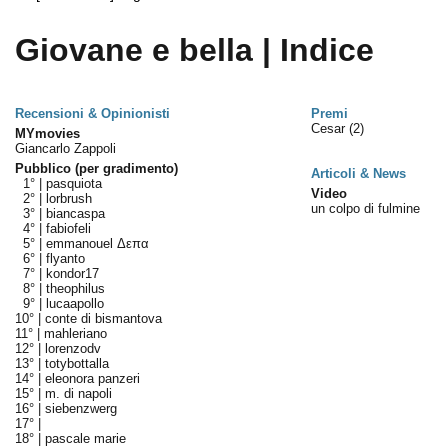
Giovane e bella | Indice
Recensioni & Opinionisti
Premi
Cesar
(2)
MYmovies
Giancarlo Zappoli
Pubblico (per gradimento)
Articoli & News
1° |
pasquiota
Video
2° |
lorbrush
un colpo di fulmine
3° |
biancaspa
4° |
fabiofeli
5° |
emmanouel Δεπα
6° |
flyanto
7° |
kondor17
8° |
theophilus
9° |
lucaapollo
10° |
conte di bismantova
11° |
mahleriano
12° |
lorenzodv
13° |
totybottalla
14° |
eleonora panzeri
15° |
m. di napoli
16° |
siebenzwerg
17° |
18° |
pascale marie