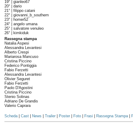
19° |
gianleo67
20° |
dario
21° |
filippo catani
22° |
giovanni_b_southern
23° |
homer52
24° |
angelo umana
25° |
salvatore venuleo
26° |
kimkiduk
Rassegna stampa
Natalia Aspesi
Alessandra Levantesi
Alberto Crespi
Mariarosa Mancuso
Cristina Piccino
Federico Pontiggia
Fabio Ferzetti
Alessandra Levantesi
Olivier Seguret
Fabio Ferzetti
Paolo D'Agostini
Cristina Piccino
Stenio Solinas
Adriano De Grandis
Valerio Caprara
Scheda
|
Cast
|
News
|
Trailer
|
Poster
|
Foto
|
Frasi
|
Rassegna Stampa
|
P