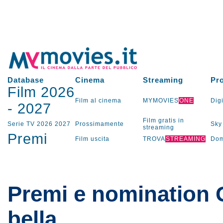
Database
Cinema
Streaming
Pr
Film 2026
Film al cinema
MYMOVIES
ONE
Digi
-
2027
Film gratis in
Serie TV
2026
2027
Prossimamente
Sky
streaming
Premi
Film uscita
TROVA
STREAMING
Dom
Premi e nomination 
bella