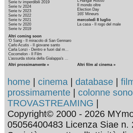
L'Hangar Rosso
Serie tv imperdibili 2019
Il mondo oltre
Serie tv 2024
Election Day
Serie tv 2023
165' Mineurs
Serie tv 2022
Serie tv 2021
mercoledì 8 luglio
Serie tv 2020
La casa - Il rogo del male
Serie tv 2019
Altri coming soon
'O Sang - Il miracolo di San Gennaro
Carlo Acutis - Il giovane santo
Carla Lonzi - Dentro e fuori dal m...
Cocomelon - Il Film
L'assurda storia della Gialappa's ...
Altri prossimamente »
Altri film al cinema »
home
|
cinema
|
database
|
fil
prossimamente
|
colonne sono
TROVASTREAMING
|
Copyright© 2000 - 2026 MYmov
05056400483 Licenza Siae n. 