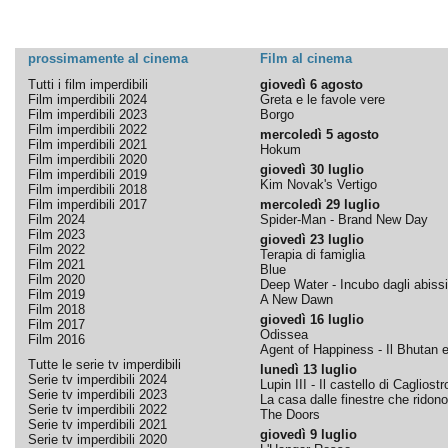
prossimamente al cinema
Film al cinema
Tutti i film imperdibili
giovedì 6 agosto
Film imperdibili 2024
Greta e le favole vere
Film imperdibili 2023
Borgo
Film imperdibili 2022
mercoledì 5 agosto
Film imperdibili 2021
Hokum
Film imperdibili 2020
giovedì 30 luglio
Film imperdibili 2019
Kim Novak's Vertigo
Film imperdibili 2018
Film imperdibili 2017
mercoledì 29 luglio
Film 2024
Spider-Man - Brand New Day
Film 2023
giovedì 23 luglio
Film 2022
Terapia di famiglia
Film 2021
Blue
Film 2020
Deep Water - Incubo dagli abissi
Film 2019
A New Dawn
Film 2018
giovedì 16 luglio
Film 2017
Odissea
Film 2016
Agent of Happiness - Il Bhutan e 
Tutte le serie tv imperdibili
lunedì 13 luglio
Serie tv imperdibili 2024
Lupin III - Il castello di Cagliostr
Serie tv imperdibili 2023
La casa dalle finestre che ridono
Serie tv imperdibili 2022
The Doors
Serie tv imperdibili 2021
giovedì 9 luglio
Serie tv imperdibili 2020