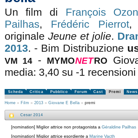
Un film di
François Ozo
Pailhas
,
Frédéric Pierrot
originale
Jeune et jolie
.
Dra
2013
. - Bim Distribuzione
u
-
Giov
VM 14
MYMO
NE
T
RO
media:
3,40
su
-1
recensioni d
Scheda
Critica
Pubblico
Forum
Cast
Premi
News
Home
»
Film
»
2013
»
Giovane E Bella
»
premi
Cesar 2014
[nomination] Miglior attrice non protagonista a
Géraldine Pailhas
[nomination] Miglior attrice esordiente a
Marine Vacth