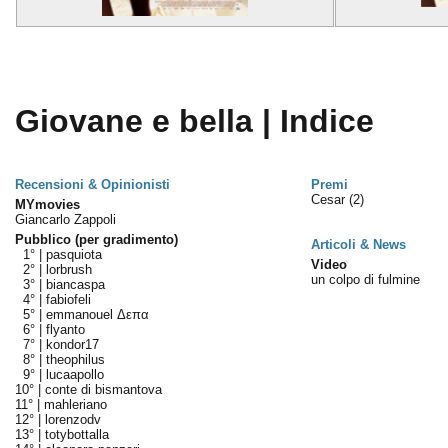
Giovane e bella | Indice
Recensioni & Opinionisti
Premi
Cesar
(2)
MYmovies
Giancarlo Zappoli
Pubblico (per gradimento)
Articoli & News
1° |
pasquiota
Video
2° |
lorbrush
un colpo di fulmine
3° |
biancaspa
4° |
fabiofeli
5° |
emmanouel Δεπα
6° |
flyanto
7° |
kondor17
8° |
theophilus
9° |
lucaapollo
10° |
conte di bismantova
11° |
mahleriano
12° |
lorenzodv
13° |
totybottalla