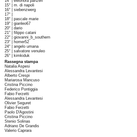
14° |
eleonora panzeri
15° |
m. di napoli
16° |
siebenzwerg
17° |
18° |
pascale marie
19° |
gianleo67
20° |
dario
21° |
filippo catani
22° |
giovanni_b_southern
23° |
homer52
24° |
angelo umana
25° |
salvatore venuleo
26° |
kimkiduk
Rassegna stampa
Natalia Aspesi
Alessandra Levantesi
Alberto Crespi
Mariarosa Mancuso
Cristina Piccino
Federico Pontiggia
Fabio Ferzetti
Alessandra Levantesi
Olivier Seguret
Fabio Ferzetti
Paolo D'Agostini
Cristina Piccino
Stenio Solinas
Adriano De Grandis
Valerio Caprara