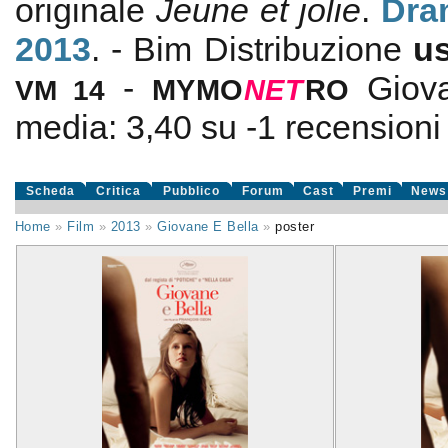
originale
Jeune et jolie
.
Dra
2013
. - Bim Distribuzione
u
-
Giov
VM 14
MYMO
NE
T
RO
media:
3,40
su
-1
recensioni d
Scheda
Critica
Pubblico
Forum
Cast
Premi
News
Home
»
Film
»
2013
»
Giovane E Bella
»
poster