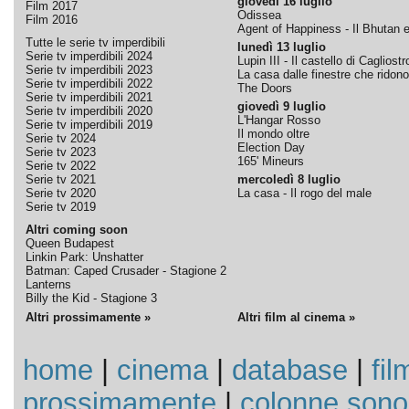
giovedì 16 luglio
Film 2017
Odissea
Film 2016
Agent of Happiness - Il Bhutan e 
Tutte le serie tv imperdibili
lunedì 13 luglio
Serie tv imperdibili 2024
Lupin III - Il castello di Cagliostr
Serie tv imperdibili 2023
La casa dalle finestre che ridono
Serie tv imperdibili 2022
The Doors
Serie tv imperdibili 2021
giovedì 9 luglio
Serie tv imperdibili 2020
L'Hangar Rosso
Serie tv imperdibili 2019
Il mondo oltre
Serie tv 2024
Election Day
Serie tv 2023
165' Mineurs
Serie tv 2022
Serie tv 2021
mercoledì 8 luglio
Serie tv 2020
La casa - Il rogo del male
Serie tv 2019
Altri coming soon
Queen Budapest
Linkin Park: Unshatter
Batman: Caped Crusader - Stagione 2
Lanterns
Billy the Kid - Stagione 3
Altri prossimamente »
Altri film al cinema »
home
|
cinema
|
database
|
fil
prossimamente
|
colonne sono