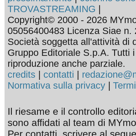
TROVASTREAMING
|
Copyright© 2000 - 2026 MYmov
05056400483 Licenza Siae n. 
Società soggetta all'attività d
Gruppo Editoriale S.p.A. Tutti i d
riproduzione anche parziale.
credits
|
contatti
|
redazione@m
Normativa sulla privacy
|
Termi
Il riesame e il controllo editor
sono affidati al team di MYmov
Per contatti, scrivere al segue