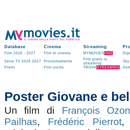
Database
Cinema
Streaming
Pr
Film 2026
-
2027
Film al cinema
MYMOVIES
ONE
Digi
Film gratis in
Serie TV
2026
2027
Prossimamente
Sky
streaming
Premi
Film uscita
TROVA
STREAMING
Dom
Poster Giovane e bel
Un film di
François Ozo
Pailhas
,
Frédéric Pierrot