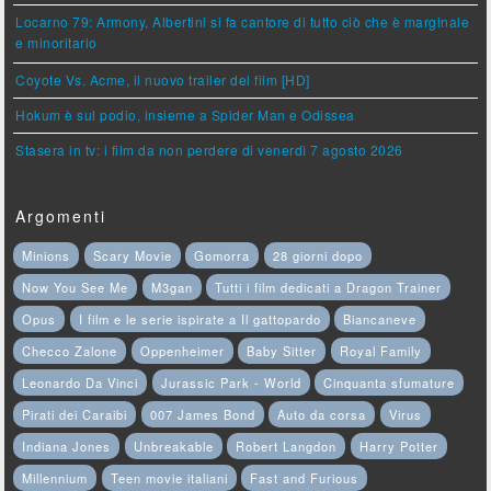
Locarno 79: Armony, Albertini si fa cantore di tutto ciò che è marginale
e minoritario
Coyote Vs. Acme, il nuovo trailer del film [HD]
Hokum è sul podio, insieme a Spider Man e Odissea
Stasera in tv: i film da non perdere di venerdì 7 agosto 2026
Argomenti
Minions
Scary Movie
Gomorra
28 giorni dopo
Now You See Me
M3gan
Tutti i film dedicati a Dragon Trainer
Opus
I film e le serie ispirate a Il gattopardo
Biancaneve
Checco Zalone
Oppenheimer
Baby Sitter
Royal Family
Leonardo Da Vinci
Jurassic Park - World
Cinquanta sfumature
Pirati dei Caraibi
007 James Bond
Auto da corsa
Virus
Indiana Jones
Unbreakable
Robert Langdon
Harry Potter
Millennium
Teen movie italiani
Fast and Furious