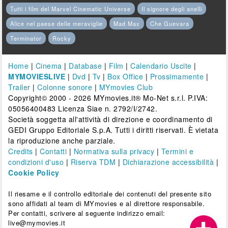
Tutti i film del Marvel Cinematic Universe
Il signore degli anelli
Alice nel paese delle meraviglie
Mad Max
Che Guevara
Terminator
Rocky
Home
|
Cinema
|
Database
|
Film
|
Calendario Uscite
|
MYMOVIESLIVE
|
Dvd
|
Tv
|
Box Office
|
Prossimamente
|
Trailer
|
Colonne sonore
|
MYmovies Club
Copyright© 2000 - 2026 MYmovies.it® Mo-Net s.r.l. P.IVA:
05056400483 Licenza Siae n. 2792/I/2742.
Società soggetta all'attività di direzione e coordinamento di
GEDI Gruppo Editoriale S.p.A. Tutti i diritti riservati. È vietata
la riproduzione anche parziale.
Credits
|
Contatti
|
Normativa sulla privacy
|
Termini e
condizioni d'uso
|
Riserva TDM
|
Dichiarazione accessibilità
|
Cookie Policy
Il riesame e il controllo editoriale dei contenuti del presente sito
sono affidati al team di MYmovies e al direttore responsabile.
Per contatti, scrivere al seguente indirizzo email:
live@mymovies.it