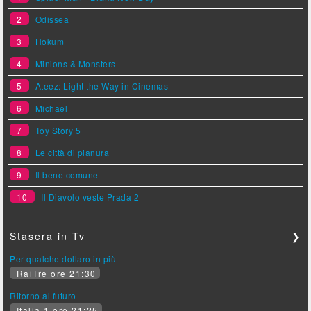
2
Odissea
3
Hokum
4
Minions & Monsters
5
Ateez: Light the Way in Cinemas
6
Michael
7
Toy Story 5
8
Le città di pianura
9
Il bene comune
10
Il Diavolo veste Prada 2
Stasera in Tv
❯
Per qualche dollaro in più
RaiTre ore 21:30
Ritorno al futuro
Italia 1 ore 21:25