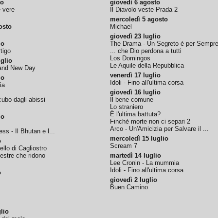
to
giovedì 6 agosto
e vere
Il Diavolo veste Prada 2
mercoledì 5 agosto
osto
Michael
giovedì 23 luglio
io
The Drama - Un Segreto è per Sempr
tigo
... che Dio perdona a tutti
Los Domingos
glio
Le Aquile della Repubblica
rand New Day
venerdì 17 luglio
io
Idoli - Fino all'ultima corsa
ia
giovedì 16 luglio
ubo dagli abissi
Il bene comune
Lo straniero
È l'ultima battuta?
io
Finchè morte non ci separi 2
Arco - Un'Amicizia per Salvare il ...
ss - Il Bhutan e l...
mercoledì 15 luglio
o
Scream 7
tello di Cagliostro
nestre che ridono
martedì 14 luglio
Lee Cronin - La mummia
Idoli - Fino all'ultima corsa
o
giovedì 2 luglio
Buen Camino
lio