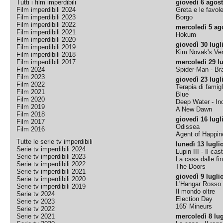
Tutti i film imperdibili
giovedì 6 agos
Film imperdibili 2024
Greta e le favol
Film imperdibili 2023
Borgo
Film imperdibili 2022
mercoledì 5 ag
Film imperdibili 2021
Hokum
Film imperdibili 2020
giovedì 30 lugl
Film imperdibili 2019
Kim Novak's Ver
Film imperdibili 2018
Film imperdibili 2017
mercoledì 29 lu
Film 2024
Spider-Man - B
Film 2023
giovedì 23 lugl
Film 2022
Terapia di famigl
Film 2021
Blue
Film 2020
Deep Water - Inc
Film 2019
A New Dawn
Film 2018
giovedì 16 lugl
Film 2017
Odissea
Film 2016
Agent of Happine
Tutte le serie tv imperdibili
lunedì 13 lugli
Serie tv imperdibili 2024
Lupin III - Il cas
Serie tv imperdibili 2023
La casa dalle fi
Serie tv imperdibili 2022
The Doors
Serie tv imperdibili 2021
giovedì 9 lugli
Serie tv imperdibili 2020
L'Hangar Rosso
Serie tv imperdibili 2019
Il mondo oltre
Serie tv 2024
Election Day
Serie tv 2023
165' Mineurs
Serie tv 2022
Serie tv 2021
mercoledì 8 lug