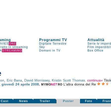
aming
Programmi TV
Attualità
VIES
ONE
Digitale Terrestre
Serie tv imperd
gratis in streaming
Sky
Film imperdibi
A
STREAMING
Domani in TV
Box Office
e
son
,
Eric Bana
,
David Morrissey
,
Kristin Scott Thomas
.
continua»
Tito
a
giovedì 24
aprile 2008
.
L'altra donna del Re
MYMO
NE
T
RO
Cast
News
Trailer
Poster
Foto
Fras