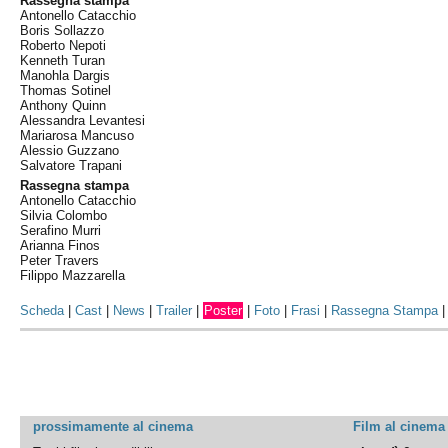
Rassegna stampa
Antonello Catacchio
Boris Sollazzo
Roberto Nepoti
Kenneth Turan
Manohla Dargis
Thomas Sotinel
Anthony Quinn
Alessandra Levantesi
Mariarosa Mancuso
Alessio Guzzano
Salvatore Trapani
Rassegna stampa
Antonello Catacchio
Silvia Colombo
Serafino Murri
Arianna Finos
Peter Travers
Filippo Mazzarella
Scheda
|
Cast
|
News
|
Trailer
|
Poster
|
Foto
|
Frasi
|
Rassegna Stampa
prossimamente al cinema
Film al cinema