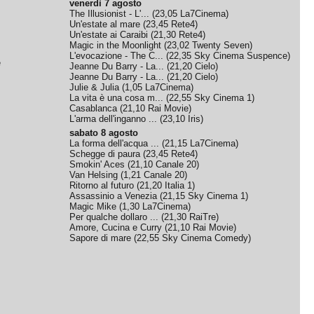
venerdì 7 agosto
The Illusionist - L'...
(
23,05
La7Cinema
)
Un'estate al mare
(
23,45
Rete4
)
Un'estate ai Caraibi
(
21,30
Rete4
)
Magic in the Moonlight
(
23,02
Twenty Seven
)
L'evocazione - The C...
(
22,35
Sky Cinema Suspence
)
e
Jeanne Du Barry - La...
(
21,20
Cielo
)
Jeanne Du Barry - La...
(
21,20
Cielo
)
Julie & Julia
(
1,05
La7Cinema
)
La vita è una cosa m...
(
22,55
Sky Cinema 1
)
Casablanca
(
21,10
Rai Movie
)
L'arma dell'inganno ...
(
23,10
Iris
)
sabato 8 agosto
La forma dell'acqua ...
(
21,15
La7Cinema
)
Schegge di paura
(
23,45
Rete4
)
Smokin' Aces
(
21,10
Canale 20
)
Van Helsing
(
1,21
Canale 20
)
Ritorno al futuro
(
21,20
Italia 1
)
Assassinio a Venezia
(
21,15
Sky Cinema 1
)
Magic Mike
(
1,30
La7Cinema
)
Per qualche dollaro ...
(
21,30
RaiTre
)
Amore, Cucina e Curry
(
21,10
Rai Movie
)
Sapore di mare
(
22,55
Sky Cinema Comedy
)