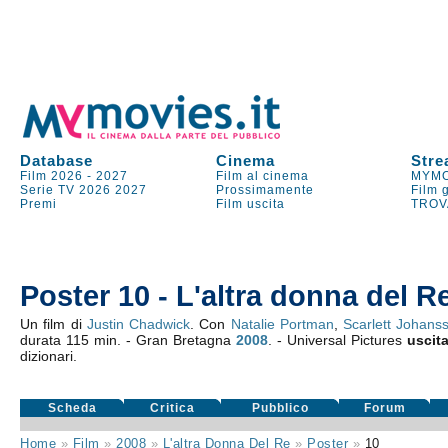
Database
Cinema
Stre
Film 2026
-
2027
Film al cinema
MYMO
Serie TV
2026
2027
Prossimamente
Film 
Premi
Film uscita
TROV
Poster 10 - L'altra donna del R
Un film di
Justin Chadwick
. Con
Natalie Portman
,
Scarlett Johans
durata 115 min. - Gran Bretagna
2008
. - Universal Pictures
uscit
dizionari.
Scheda
Critica
Pubblico
Forum
Home
»
Film
»
2008
»
L'altra Donna Del Re
»
Poster
»
10