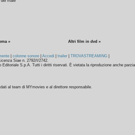
o del male
nema »
Altri film in dvd »
mente
|
colonne sonore
|
Accedi
|
trailer
|
TROVASTREAMING
|
icenza Siae n. 2792/I/2742.
ditoriale S.p.A. Tutti i diritti riservati. È vietata la riproduzione anche parzia
ffidati al team di MYmovies e al direttore responsabile.