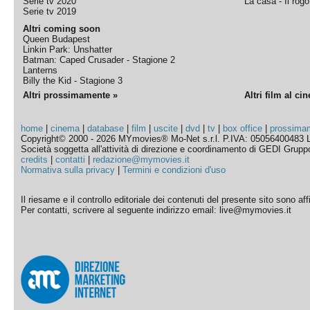
Serie tv 2020
La casa - Il rog
Serie tv 2019
Altri coming soon
Queen Budapest
Linkin Park: Unshatter
Batman: Caped Crusader - Stagione 2
Lanterns
Billy the Kid - Stagione 3
Altri prossimamente »
Altri film al ci
home
|
cinema
|
database
|
film
|
uscite
|
dvd
|
tv
|
box office
|
prossima
Copyright© 2000 - 2026 MYmovies® Mo-Net s.r.l. P.IVA: 05056400483 L
Società soggetta all'attività di direzione e coordinamento di GEDI Gruppo E
credits
|
contatti
|
redazione@mymovies.it
Normativa sulla privacy
|
Termini e condizioni d'uso
Il riesame e il controllo editoriale dei contenuti del presente sito sono a
Per contatti, scrivere al seguente indirizzo email: live@mymovies.it