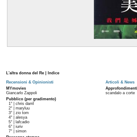
L'altra donna del Re | Indice
Recensioni & Opinionisti
Articoli & News
MYmovies
Approfondiment
Giancarlo Zappoli
scandalo a corte
Pubblico (per gradimento)
1° |
chris darril
2° |
maryluu
3° |
zio tom
4° |
alesya
5° |
lafcadio
6° |
iuriv
7° |
simon