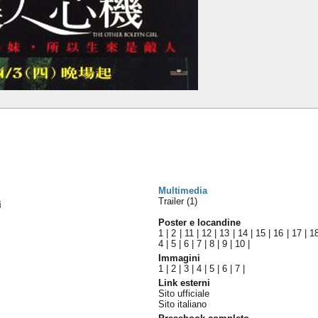
Multimedia
Trailer (1)
i
Poster e locandine
1
|
2
|
11
|
12
|
13
|
14
|
15
|
16
|
17
|
1
4
|
5
|
6
|
7
|
8
|
9
|
10
|
Immagini
1
|
2
|
3
|
4
|
5
|
6
|
7
|
Link esterni
Sito ufficiale
Sito italiano