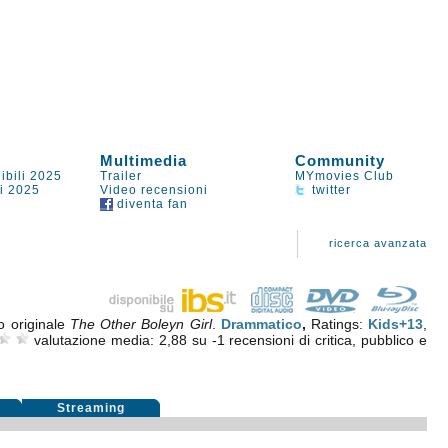
Multimedia
Community
ibili 2025
Trailer
MYmovies Club
li 2025
Video recensioni
twitter
diventa fan
ricerca avanzata
lo originale
The Other Boleyn Girl
.
Drammatico
,
Ratings:
Kids+13
,
valutazione media:
2,88
su
-1
recensioni di critica, pubblico e
i
Streaming