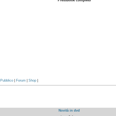
Pressbook completo
|
Pubblico
|
Forum
|
Shop
|
Novità in dvd