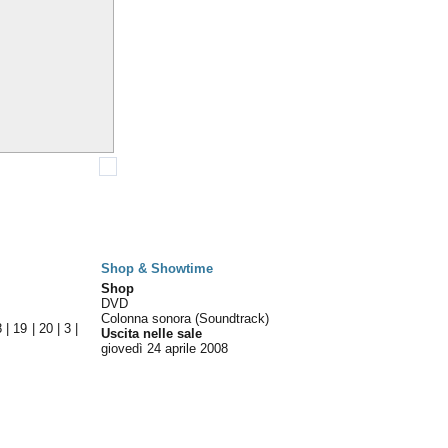
Shop & Showtime
Shop
DVD
Colonna sonora (Soundtrack)
8
|
19
|
20
|
3
|
Uscita nelle sale
giovedì 24
aprile 2008