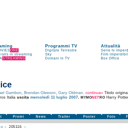
aming
Programmi TV
Attualità
VIES
ONE
Digitale Terrestre
Serie tv imperd
gratis in streaming
Sky
Film imperdibi
A
STREAMING
Domani in TV
Box Office
nice
ael Gambon
,
Brendan Gleeson
,
Gary Oldman
.
continua»
Titolo origin
ros Italia
uscita
mercoledì 11
luglio 2007
.
Harry Potter
MYMO
NE
T
RO
t
Premi
News
Trailer
Poster
Foto
F
co
»
205116
»