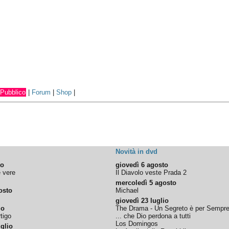
Pubblico
|
Forum
|
Shop
|
Novità in dvd
to
giovedì 6 agosto
e vere
Il Diavolo veste Prada 2
mercoledì 5 agosto
osto
Michael
giovedì 23 luglio
io
The Drama - Un Segreto è per Sempr
tigo
... che Dio perdona a tutti
Los Domingos
glio