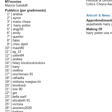
Festival di Giffon
MYmovies
Critics Choice A
Marzia Gandolfi
Pubblico (per gradimento)
1° |
andrea
Articoli & News
2° |
ayron
Approfondiment
3° |
maria chiara
aspettando harry 
4° |
:harry:potter:
5° |
angy93
Making Of
6° |
emily
harry potter una m
7° |
quentin
8° |
fabio
9° |
chris darril
10° |
mauri80
11° |
ag_13
12° |
yaten84
13° |
andrea
14° |
hilary kisskisskisskiss
15° |
harry
16° |
stellina
17° |
orochimaru 91
18° |
raffaella
19° |
stefania margiacchi
20° |
brookesb
21° |
lore 90
22° |
gre
23° |
bella earl!
24° |
elizabeth 91
25° |
victoria
26° |
anonimo2030
27° |
barbara