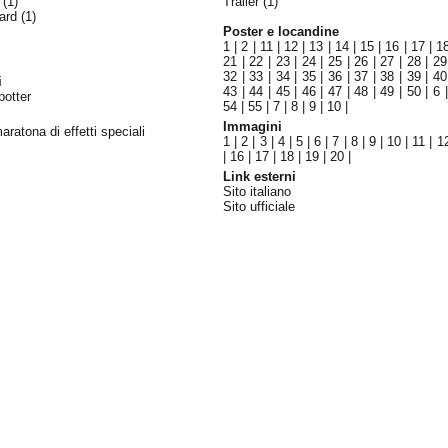
i
(1)
Trailer (1)
ward
(1)
Poster e locandine
1
|
2
|
11
|
12
|
13
|
14
|
15
|
16
|
17
|
1
21
|
22
|
23
|
24
|
25
|
26
|
27
|
28
|
29
32
|
33
|
34
|
35
|
36
|
37
|
38
|
39
|
40
i
43
|
44
|
45
|
46
|
47
|
48
|
49
|
50
|
6
potter
54
|
55
|
7
|
8
|
9
|
10
|
Immagini
aratona di effetti speciali
1
|
2
|
3
|
4
|
5
|
6
|
7
|
8
|
9
|
10
|
11
|
1
|
16
|
17
|
18
|
19
|
20
|
Link esterni
Sito italiano
Sito ufficiale