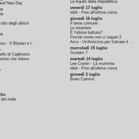
Le Aquile della Repubblica
rand New Day
venerdì 17 luglio
io
Idoli - Fino all'ultima corsa
ia
giovedì 16 luglio
ubo dagli abissi
Il bene comune
Lo straniero
È l'ultima battuta?
io
Finchè morte non ci separi 2
Arco - Un'Amicizia per Salvare il ...
ss - Il Bhutan e l...
mercoledì 15 luglio
o
Scream 7
tello di Cagliostro
nestre che ridono
martedì 14 luglio
Lee Cronin - La mummia
Idoli - Fino all'ultima corsa
o
giovedì 2 luglio
Buen Camino
lio
o del male