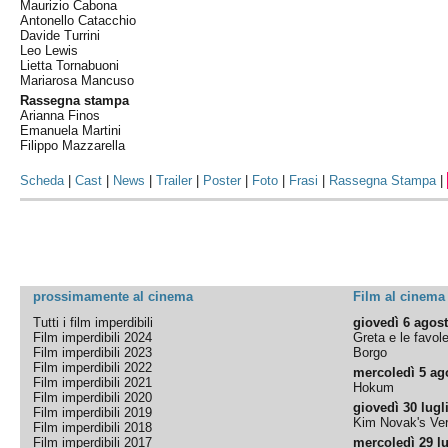
Maurizio Cabona
Antonello Catacchio
Davide Turrini
Leo Lewis
Lietta Tornabuoni
Mariarosa Mancuso
Rassegna stampa
Arianna Finos
Emanuela Martini
Filippo Mazzarella
Scheda
|
Cast
|
News
|
Trailer
|
Poster
|
Foto
|
Frasi
|
Rassegna Stampa
|
prossimamente al cinema
Film al cinema
Tutti i film imperdibili
giovedì 6 agos
Film imperdibili 2024
Greta e le favol
Film imperdibili 2023
Borgo
Film imperdibili 2022
mercoledì 5 ag
Film imperdibili 2021
Hokum
Film imperdibili 2020
giovedì 30 lugl
Film imperdibili 2019
Kim Novak's Ver
Film imperdibili 2018
Film imperdibili 2017
mercoledì 29 lu