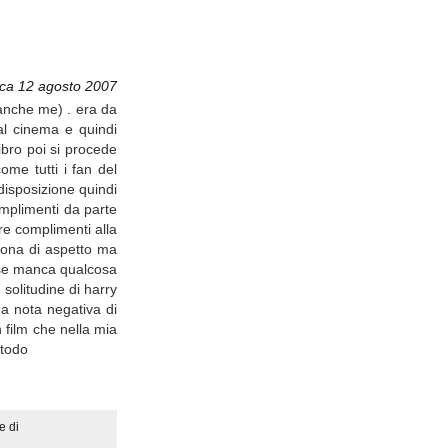
ca 12 agosto 2007
 anche me) . era da
l cinema e quindi
libro poi si procede
ome tutti i fan del
disposizione quindi
omplimenti da parte
tre complimenti alla
uona di aspetto ma
e se manca qualcosa
 solitudine di harry
a nota negativa di
 film che nella mia
 todo
e di