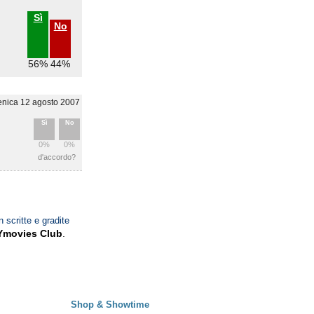
Sì
No
56%
44%
nica 12 agosto 2007
Sì
No
0%
0%
d'accordo?
n scritte e gradite
Ymovies Club
.
Shop & Showtime