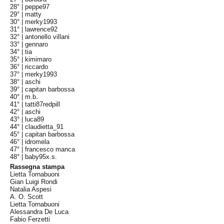
28° |
peppe97
29° |
matty
30° |
merky1993
31° |
lawrence92
32° |
antonello villani
33° |
gennaro
34° |
tia
35° |
kimimaro
36° |
riccardo
37° |
merky1993
38° |
aschi
39° |
capitan barbossa
40° |
m.b.
41° |
tatti87redpill
42° |
aschi
43° |
luca89
44° |
claudietta_91
45° |
capitan barbossa
46° |
idromela
47° |
francesco manca
48° |
baby95x.s.
Rassegna stampa
Lietta Tornabuoni
Gian Luigi Rondi
Natalia Aspesi
A. O. Scott
Lietta Tornabuoni
Alessandra De Luca
Fabio Ferzetti