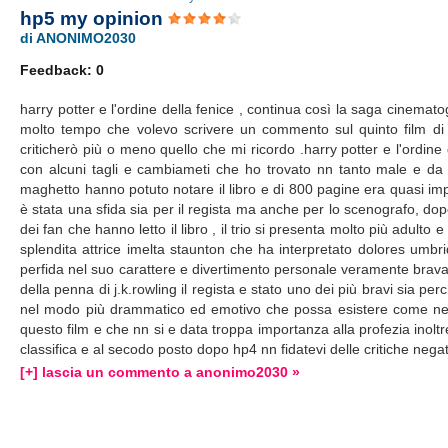
hp5 my opinion
di ANONIMO2030
Feedback: 0
harry potter e l'ordine della fenice , continua così la saga cinemat
molto tempo che volevo scrivere un commento sul quinto film d
criticherò più o meno quello che mi ricordo .harry potter e l'ordine 
con alcuni tagli e cambiameti che ho trovato nn tanto male e da ri
maghetto hanno potuto notare il libro e di 800 pagine era quasi imp
è stata una sfida sia per il regista ma anche per lo scenografo, dop
dei fan che hanno letto il libro , il trio si presenta molto più adulto
splendita attrice imelta staunton che ha interpretato dolores umb
perfida nel suo carattere e divertimento personale veramente brava 
della penna di j.k.rowling il regista e stato uno dei più bravi sia per
nel modo più drammatico ed emotivo che possa esistere come nel
questo film e che nn si e data troppa importanza alla profezia inoltr
classifica e al secodo posto dopo hp4 nn fidatevi delle critiche negat
[+] lascia un commento a anonimo2030 »