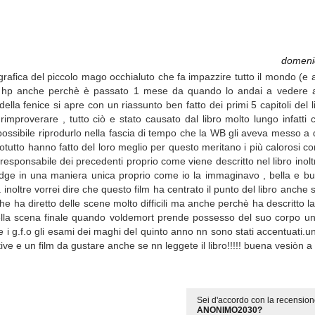
domeni
ografica del piccolo mago occhialuto che fa impazzire tutto il mondo (e
i hp anche perchè è passato 1 mese da quando lo andai a vedere a
della fenice si apre con un riassunto ben fatto dei primi 5 capitoli del 
mproverare , tutto ciò e stato causato dal libro molto lungo infatti c
ossibile riprodurlo nella fascia di tempo che la WB gli aveva messo a 
otutto hanno fatto del loro meglio per questo meritano i più calorosi c
 e responsabile dei precedenti proprio come viene descritto nel libro inol
ridge in una maniera unica proprio come io la immaginavo , bella e b
inoltre vorrei dire che questo film ha centrato il punto del libro anch
che ha diretto delle scene molto difficili ma anche perchè ha descritto la
la scena finale quando voldemort prende possesso del suo corpo un
e i g.f.o gli esami dei maghi del quinto anno nn sono stati accentuati.un
ive e un film da gustare anche se nn leggete il libro!!!!! buena vesiòn a
Sei d'accordo con la recension
ANONIMO2030?