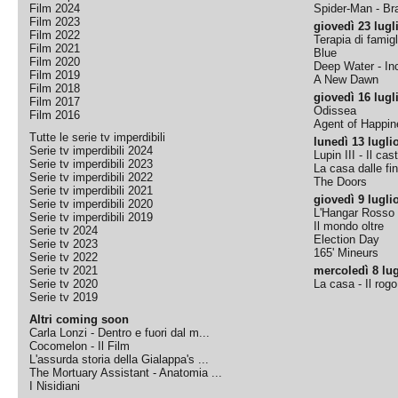
Film 2024
Spider-Man - B
Film 2023
giovedì 23 lugl
Film 2022
Terapia di famigl
Film 2021
Blue
Film 2020
Deep Water - Inc
Film 2019
A New Dawn
Film 2018
giovedì 16 lugl
Film 2017
Odissea
Film 2016
Agent of Happine
Tutte le serie tv imperdibili
lunedì 13 lugli
Serie tv imperdibili 2024
Lupin III - Il cas
Serie tv imperdibili 2023
La casa dalle fi
Serie tv imperdibili 2022
The Doors
Serie tv imperdibili 2021
giovedì 9 lugli
Serie tv imperdibili 2020
L'Hangar Rosso
Serie tv imperdibili 2019
Il mondo oltre
Serie tv 2024
Election Day
Serie tv 2023
165' Mineurs
Serie tv 2022
Serie tv 2021
mercoledì 8 lug
Serie tv 2020
La casa - Il rog
Serie tv 2019
Altri coming soon
Carla Lonzi - Dentro e fuori dal m...
Cocomelon - Il Film
L'assurda storia della Gialappa's ...
The Mortuary Assistant - Anatomia ...
I Nisidiani