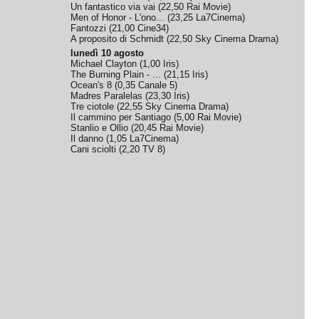
Un fantastico via vai
(
22,50
Rai Movie
)
Men of Honor - L'ono...
(
23,25
La7Cinema
)
Fantozzi
(
21,00
Cine34
)
A proposito di Schmidt
(
22,50
Sky Cinema Drama
)
lunedì 10 agosto
Michael Clayton
(
1,00
Iris
)
The Burning Plain - ...
(
21,15
Iris
)
Ocean's 8
(
0,35
Canale 5
)
Madres Paralelas
(
23,30
Iris
)
Tre ciotole
(
22,55
Sky Cinema Drama
)
Il cammino per Santiago
(
5,00
Rai Movie
)
Stanlio e Ollio
(
20,45
Rai Movie
)
Il danno
(
1,05
La7Cinema
)
Cani sciolti
(
2,20
TV 8
)