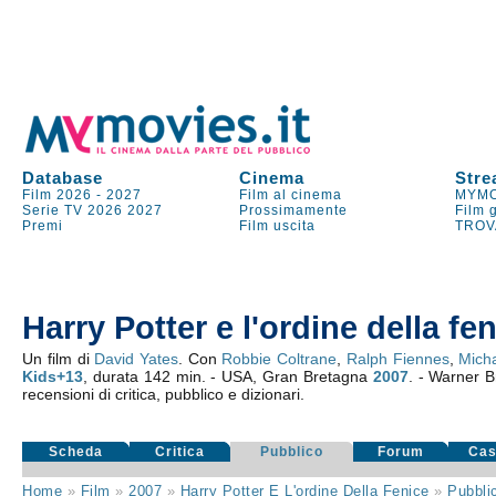
Database
Cinema
Stre
Film 2026
-
2027
Film al cinema
MYMO
Serie TV
2026
2027
Prossimamente
Film 
Premi
Film uscita
TROV
Harry Potter e l'ordine della fe
Un film di
David Yates
. Con
Robbie Coltrane
,
Ralph Fiennes
,
Mich
Kids+13
, durata 142 min. - USA, Gran Bretagna
2007
. - Warner B
recensioni di critica, pubblico e dizionari.
Scheda
Critica
Pubblico
Forum
Cas
Home
»
Film
»
2007
»
Harry Potter E L'ordine Della Fenice
»
Pubbli