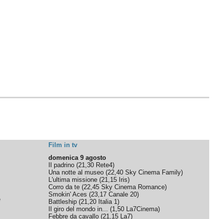
Film in tv
domenica 9 agosto
Il padrino
(
21,30
Rete4
)
Una notte al museo
(
22,40
Sky Cinema Family
)
L'ultima missione
(
21,15
Iris
)
Corro da te
(
22,45
Sky Cinema Romance
)
Smokin' Aces
(
23,17
Canale 20
)
e
Battleship
(
21,20
Italia 1
)
Il giro del mondo in...
(
1,50
La7Cinema
)
Febbre da cavallo
(
21,15
La7
)