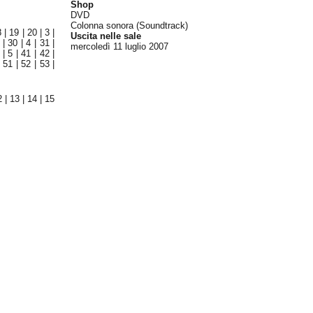
Shop
DVD
Colonna sonora (Soundtrack)
8
|
19
|
20
|
3
|
Uscita nelle sale
|
30
|
4
|
31
|
mercoledì 11
luglio 2007
|
5
|
41
|
42
|
|
51
|
52
|
53
|
2
|
13
|
14
|
15