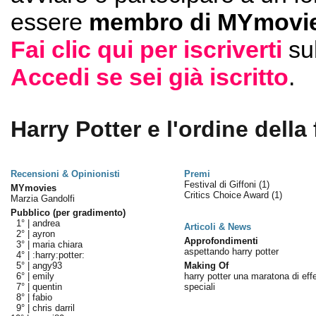
essere
membro di MYmovie
Fai clic qui per iscriverti
su
Accedi se sei già iscritto
.
Harry Potter e l'ordine della 
Recensioni & Opinionisti
Premi
Festival di Giffoni
(1)
MYmovies
Critics Choice Award
(1)
Marzia Gandolfi
Pubblico (per gradimento)
1° |
andrea
Articoli & News
2° |
ayron
Approfondimenti
3° |
maria chiara
aspettando harry potter
4° |
:harry:potter:
5° |
angy93
Making Of
6° |
emily
harry potter una maratona di effe
7° |
quentin
speciali
8° |
fabio
9° |
chris darril