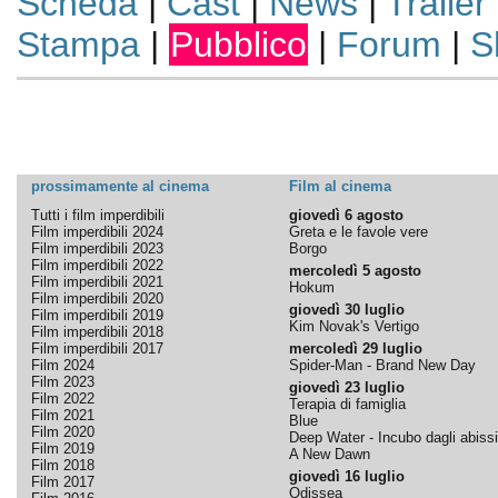
Scheda
|
Cast
|
News
|
Trailer
Stampa
|
Pubblico
|
Forum
|
S
prossimamente al cinema
Film al cinema
Tutti i film imperdibili
giovedì 6 agosto
Film imperdibili 2024
Greta e le favole vere
Film imperdibili 2023
Borgo
Film imperdibili 2022
mercoledì 5 agosto
Film imperdibili 2021
Hokum
Film imperdibili 2020
giovedì 30 luglio
Film imperdibili 2019
Kim Novak's Vertigo
Film imperdibili 2018
Film imperdibili 2017
mercoledì 29 luglio
Film 2024
Spider-Man - Brand New Day
Film 2023
giovedì 23 luglio
Film 2022
Terapia di famiglia
Film 2021
Blue
Film 2020
Deep Water - Incubo dagli abissi
Film 2019
A New Dawn
Film 2018
giovedì 16 luglio
Film 2017
Odissea