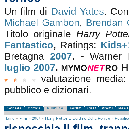
Un film di
David Yates
. Co
Michael Gambon
,
Brendan 
Titolo originale
Harry Pott
Fantastico
,
Ratings:
Kids+
Bretagna
2007
. - Warner 
luglio 2007
.
H
MYMO
NE
T
RO
valutazione media
pubblico e dizionari.
Scheda
Critica
Pubblico
Forum
Cast
Premi
News
Home
»
Film
»
2007
»
Harry Potter E L'ordine Della Fenice
»
Pubblic
rispecchia il film, trann