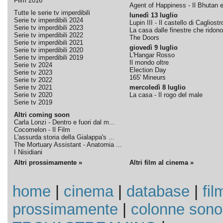
Film 2016
Agent of Happiness - Il Bhutan e 
Tutte le serie tv imperdibili
lunedì 13 luglio
Serie tv imperdibili 2024
Lupin III - Il castello di Cagliostr
Serie tv imperdibili 2023
La casa dalle finestre che ridono
Serie tv imperdibili 2022
The Doors
Serie tv imperdibili 2021
giovedì 9 luglio
Serie tv imperdibili 2020
L'Hangar Rosso
Serie tv imperdibili 2019
Il mondo oltre
Serie tv 2024
Election Day
Serie tv 2023
165' Mineurs
Serie tv 2022
Serie tv 2021
mercoledì 8 luglio
Serie tv 2020
La casa - Il rogo del male
Serie tv 2019
Altri coming soon
Carla Lonzi - Dentro e fuori dal m...
Cocomelon - Il Film
L'assurda storia della Gialappa's ...
The Mortuary Assistant - Anatomia ...
I Nisidiani
Altri prossimamente »
Altri film al cinema »
home
|
cinema
|
database
|
fil
prossimamente
|
colonne sono