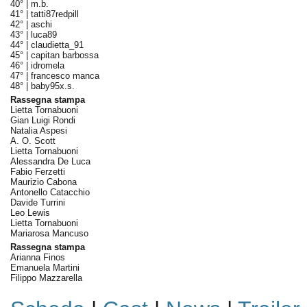
40° |
m.b.
41° |
tatti87redpill
42° |
aschi
43° |
luca89
44° |
claudietta_91
45° |
capitan barbossa
46° |
idromela
47° |
francesco manca
48° |
baby95x.s.
Rassegna stampa
Lietta Tornabuoni
Gian Luigi Rondi
Natalia Aspesi
A. O. Scott
Lietta Tornabuoni
Alessandra De Luca
Fabio Ferzetti
Maurizio Cabona
Antonello Catacchio
Davide Turrini
Leo Lewis
Lietta Tornabuoni
Mariarosa Mancuso
Rassegna stampa
Arianna Finos
Emanuela Martini
Filippo Mazzarella