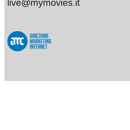
live@mymovies.it