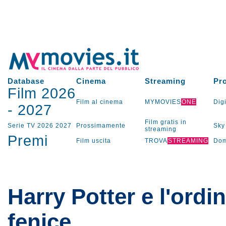
Database
Cinema
Streaming
Pr
Film 2026
Film al cinema
MYMOVIES
ONE
Digi
-
2027
Film gratis in
Serie TV
2026
2027
Prossimamente
Sky
streaming
Premi
Film uscita
TROVA
STREAMING
Dom
Harry Potter e l'ordin
fenice