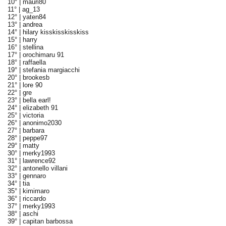
10° |
mauri80
11° |
ag_13
12° |
yaten84
13° |
andrea
14° |
hilary kisskisskisskiss
15° |
harry
16° |
stellina
17° |
orochimaru 91
18° |
raffaella
19° |
stefania margiacchi
20° |
brookesb
21° |
lore 90
22° |
gre
23° |
bella earl!
24° |
elizabeth 91
25° |
victoria
26° |
anonimo2030
27° |
barbara
28° |
peppe97
29° |
matty
30° |
merky1993
31° |
lawrence92
32° |
antonello villani
33° |
gennaro
34° |
tia
35° |
kimimaro
36° |
riccardo
37° |
merky1993
38° |
aschi
39° |
capitan barbossa