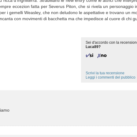
ù ricca d'Inghilterra. Strabilianti le new entry come le attrici che inter
mpre eccezion fatta per Severus Piton, che si rivela un personaggio i
per i gemelli Weasley, che non deludono le aspettative e trovano un m
e incanta con movimenti di bacchetta ma che impedisce al cuore di chi gu
Sei d'accordo con la recension
Luca89?
Scrivi la tua recensione
Leggi i commenti del pubblico
ediamo