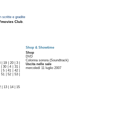
n scritte e gradite
Ymovies Club
.
Shop & Showtime
Shop
DVD
Colonna sonora (Soundtrack)
8
|
19
|
20
|
3
|
Uscita nelle sale
|
30
|
4
|
31
|
mercoledì 11
luglio 2007
|
5
|
41
|
42
|
|
51
|
52
|
53
|
2
|
13
|
14
|
15