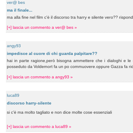
ver@ bes
ma il finale...
ma alla fine nel film c'è il discorso tra harry e silente vero?? rispon
[+] lascia un commento a ver@ bes »
angy93
impedisce al cuore di chi guarda palpitare??
hai in parte ragione,però bisogna ammettere che i dialoghi e le
posseduto da Voldemort fa un po commuovere.oppure Gazza fa ride
[+] lascia un commento a angy93 »
luca89
discorso harry-silente
si c'è ma molto tagliato e non dice molte cose essenziali
[+] lascia un commento a luca89 »