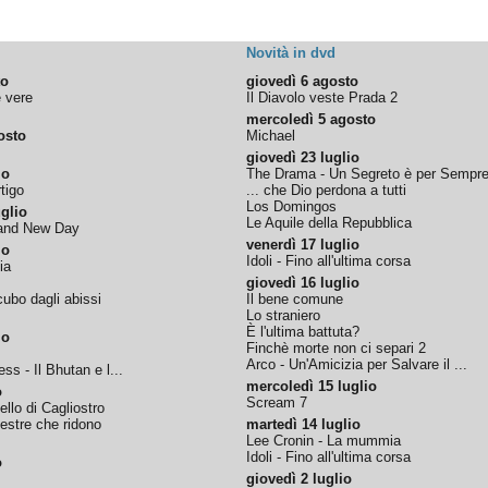
Novità in dvd
to
giovedì 6 agosto
e vere
Il Diavolo veste Prada 2
mercoledì 5 agosto
osto
Michael
giovedì 23 luglio
io
The Drama - Un Segreto è per Sempr
tigo
... che Dio perdona a tutti
Los Domingos
glio
Le Aquile della Repubblica
rand New Day
venerdì 17 luglio
io
Idoli - Fino all'ultima corsa
ia
giovedì 16 luglio
ubo dagli abissi
Il bene comune
Lo straniero
È l'ultima battuta?
io
Finchè morte non ci separi 2
Arco - Un'Amicizia per Salvare il ...
ss - Il Bhutan e l...
mercoledì 15 luglio
o
Scream 7
tello di Cagliostro
nestre che ridono
martedì 14 luglio
Lee Cronin - La mummia
Idoli - Fino all'ultima corsa
o
giovedì 2 luglio