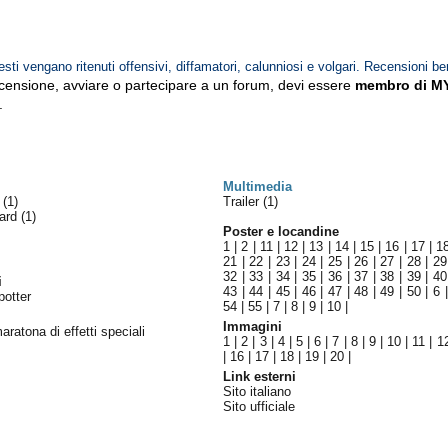
esti vengano ritenuti offensivi, diffamatori, calunniosi e volgari. Recensioni be
ecensione, avviare o partecipare a un forum, devi essere
membro di M
.
Multimedia
i
(1)
Trailer (1)
ward
(1)
Poster e locandine
1
|
2
|
11
|
12
|
13
|
14
|
15
|
16
|
17
|
1
21
|
22
|
23
|
24
|
25
|
26
|
27
|
28
|
29
32
|
33
|
34
|
35
|
36
|
37
|
38
|
39
|
40
i
43
|
44
|
45
|
46
|
47
|
48
|
49
|
50
|
6
potter
54
|
55
|
7
|
8
|
9
|
10
|
Immagini
aratona di effetti speciali
1
|
2
|
3
|
4
|
5
|
6
|
7
|
8
|
9
|
10
|
11
|
1
|
16
|
17
|
18
|
19
|
20
|
Link esterni
Sito italiano
Sito ufficiale