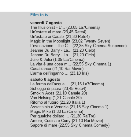
Film in tv
venerdì 7 agosto
The Illusionist - L'...
(
23,05
La7Cinema
)
Un'estate al mare
(
23,45
Rete4
)
Un'estate ai Caraibi
(
21,30
Rete4
)
Magic in the Moonlight
(
23,02
Twenty Seven
)
L'evocazione - The C...
(
22,35
Sky Cinema Suspence
)
e
Jeanne Du Barry - La...
(
21,20
Cielo
)
Jeanne Du Barry - La...
(
21,20
Cielo
)
Julie & Julia
(
1,05
La7Cinema
)
La vita è una cosa m...
(
22,55
Sky Cinema 1
)
Casablanca
(
21,10
Rai Movie
)
L'arma dell'inganno ...
(
23,10
Iris
)
sabato 8 agosto
La forma dell'acqua ...
(
21,15
La7Cinema
)
Schegge di paura
(
23,45
Rete4
)
Smokin' Aces
(
21,10
Canale 20
)
Van Helsing
(
1,21
Canale 20
)
Ritorno al futuro
(
21,20
Italia 1
)
Assassinio a Venezia
(
21,15
Sky Cinema 1
)
Magic Mike
(
1,30
La7Cinema
)
Per qualche dollaro ...
(
21,30
RaiTre
)
Amore, Cucina e Curry
(
21,10
Rai Movie
)
Sapore di mare
(
22,55
Sky Cinema Comedy
)