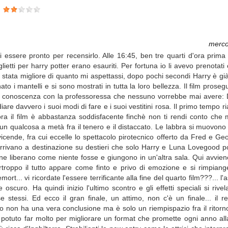
i
merco
ssere pronto per recensirlo. Alle 16:45, ben tre quarti d'ora prima c
iglietti per harry potter erano esauriti. Per fortuna io li avevo prenota
è stata migliore di quanto mi aspettassi, dopo pochi secondi Harry è g
 i mantelli e si sono mostrati in tutta la loro bellezza. Il film prosegu
lla conoscenza con la professoressa che nessuno vorrebbe mai avere:
iare davvero i suoi modi di fare e i suoi vestitini rosa. Il primo tempo 
 Finora il film è abbastanza soddisfacente finchè non ti rendi conto ch
un qualcosa a metà fra il tenero e il distaccato. Le labbra si muovono
icende, fra cui eccelle lo spettacolo pirotecnico offerto da Fred e Geo
roi arrivano a destinazione su destieri che solo Harry e Luna Lovegoo
liberano come niente fosse e giungono in un'altra sala. Qui avviene
troppo il tutto appare come finto e privo di emozione e si rimpiang
rt... vi ricordate l'essere terrificante alla fine del quarto film???... 
uro. Ha quindi inizio l'ultimo scontro e gli effetti speciali si rivela
 stessi. Ed ecco il gran finale, un attimo, non c'è un finale... il r
olo non ha una vera conclusione ma è solo un riempispazio fra il ritorn
 potuto far molto per migliorare un format che promette ogni anno all