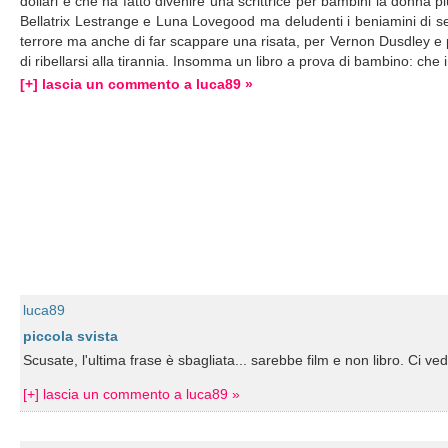
dollari e che ha fatto divenire una scrittrice per bambini la donna pi
Bellatrix Lestrange e Luna Lovegood ma deludenti i beniamini di se
terrore ma anche di far scappare una risata, per Vernon Dusdley e 
di ribellarsi alla tirannia. Insomma un libro a prova di bambino: ch
[+] lascia un commento a luca89 »
luca89
piccola svista
Scusate, l'ultima frase è sbagliata... sarebbe film e non libro. Ci v
[+] lascia un commento a luca89 »