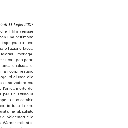
ledì 11 luglio 2007
he il film venisse
ti con una settimana
ià impegnato in uno
e e l'azione lascia
 Dolores Umbridge.
riassume gran parte
e manca qualcosa di
 ma i corpi restano
rge, si giunge allo
d possono vedere ma
 l'unica morte del
e per un attimo la
l'aspetto non cambia
no in tutta la loro
egista ha sbagliato
o di Voldemort e le
a Warner milioni di