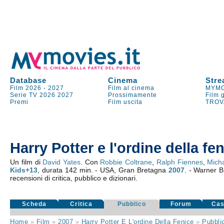
Database
Cinema
Stre
Film 2026
-
2027
Film al cinema
MYMO
Serie TV
2026
2027
Prossimamente
Film 
Premi
Film uscita
TROV
Harry Potter e l'ordine della fe
Un film di
David Yates
. Con
Robbie Coltrane
,
Ralph Fiennes
,
Mich
Kids+13
, durata 142 min. - USA, Gran Bretagna
2007
. - Warner B
recensioni di critica, pubblico e dizionari.
Scheda
Critica
Pubblico
Forum
Cas
Home
»
Film
»
2007
»
Harry Potter E L'ordine Della Fenice
»
Pubbli