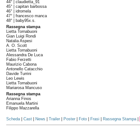
44° |
claudietta_91
45° |
capitan barbossa
46° |
idromela
47° |
francesco manca
48° |
baby95x.s.
Rassegna stampa
Lietta Tornabuoni
Gian Luigi Rondi
Natalia Aspesi
A. O. Scott
Lietta Tornabuoni
Alessandra De Luca
Fabio Ferzetti
Maurizio Cabona
Antonello Catacchio
Davide Turrini
Leo Lewis
Lietta Tornabuoni
Mariarosa Mancuso
Rassegna stampa
Arianna Finos
Emanuela Martini
Filippo Mazzarella
Scheda
|
Cast
|
News
|
Trailer
|
Poster
|
Foto
|
Frasi
|
Rassegna Stampa
|