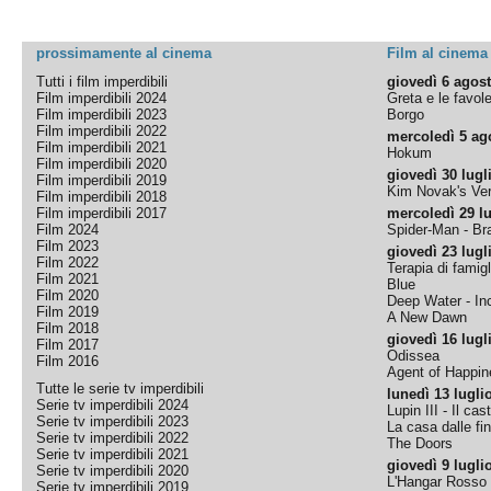
prossimamente al cinema
Film al cinema
Tutti i film imperdibili
giovedì 6 agos
Film imperdibili 2024
Greta e le favol
Film imperdibili 2023
Borgo
Film imperdibili 2022
mercoledì 5 ag
Film imperdibili 2021
Hokum
Film imperdibili 2020
giovedì 30 lugl
Film imperdibili 2019
Kim Novak's Ver
Film imperdibili 2018
Film imperdibili 2017
mercoledì 29 lu
Film 2024
Spider-Man - B
Film 2023
giovedì 23 lugl
Film 2022
Terapia di famigl
Film 2021
Blue
Film 2020
Deep Water - Inc
Film 2019
A New Dawn
Film 2018
giovedì 16 lugl
Film 2017
Odissea
Film 2016
Agent of Happine
Tutte le serie tv imperdibili
lunedì 13 lugli
Serie tv imperdibili 2024
Lupin III - Il cas
Serie tv imperdibili 2023
La casa dalle fi
Serie tv imperdibili 2022
The Doors
Serie tv imperdibili 2021
giovedì 9 lugli
Serie tv imperdibili 2020
L'Hangar Rosso
Serie tv imperdibili 2019