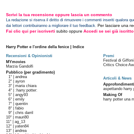
Scrivi la tua recensione oppure lascia un commento
La redazione si riserva il diritto di rimuovere i commenti inseriti qualora qu
Per lasciare una r
dai lettori contribuiranno a migliorare il tuo feedback.
Fai clic qui per iscriverti
subito oppure
Accedi se sei già iscritto
Harry Potter e l'ordine della fenice | Indice
Recensioni & Opinionisti
Premi
Festival di Giffon
MYmovies
Critics Choice A
Marzia Gandolfi
Pubblico (per gradimento)
1° |
andrea
Articoli & News
2° |
ayron
Approfondiment
3° |
maria chiara
aspettando harry 
4° |
:harry:potter:
5° |
angy93
Making Of
6° |
emily
harry potter una m
7° |
quentin
8° |
fabio
9° |
chris darril
10° |
mauri80
11° |
ag_13
12° |
yaten84
13° |
andrea