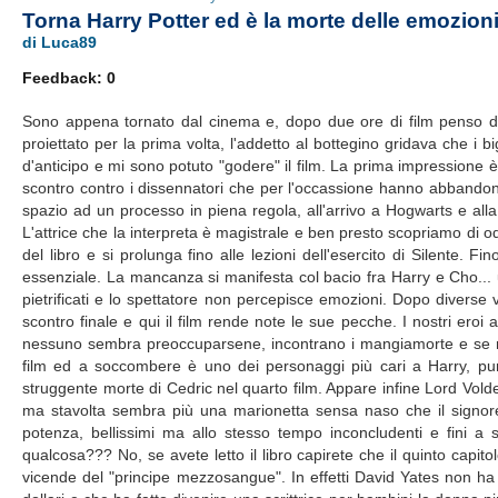
Torna Harry Potter ed è la morte delle emozion
di Luca89
Feedback: 0
Sono appena tornato dal cinema e, dopo due ore di film penso di e
proiettato per la prima volta, l'addetto al bottegino gridava che i b
d'anticipo e mi sono potuto "godere" il film. La prima impressione 
scontro contro i dissennatori che per l'occassione hanno abbandonato
spazio ad un processo in piena regola, all'arrivo a Hogwarts e a
L'attrice che la interpreta è magistrale e ben presto scopriamo di od
del libro e si prolunga fino alle lezioni dell'esercito di Silente.
essenziale. La mancanza si manifesta col bacio fra Harry e Cho... 
pietrificati e lo spettatore non percepisce emozioni. Dopo diverse v
scontro finale e qui il film rende note le sue pecche. I nostri e
nessuno sembra preoccuparsene, incontrano i mangiamorte e se ne 
film ed a soccombere è uno dei personaggi più cari a Harry, pur
struggente morte di Cedric nel quarto film. Appare infine Lord Voldemo
ma stavolta sembra più una marionetta sensa naso che il signore osc
potenza, bellissimi ma allo stesso tempo inconcludenti e fini a se
qualcosa??? No, se avete letto il libro capirete che il quinto capit
vicende del "principe mezzosangue". In effetti David Yates non ha