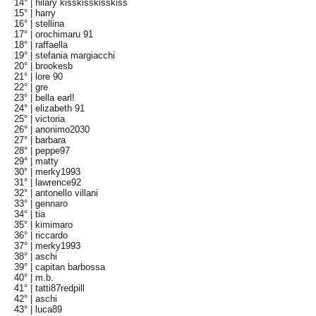
14° |
hilary kisskisskisskiss
15° |
harry
16° |
stellina
17° |
orochimaru 91
18° |
raffaella
19° |
stefania margiacchi
20° |
brookesb
21° |
lore 90
22° |
gre
23° |
bella earl!
24° |
elizabeth 91
25° |
victoria
26° |
anonimo2030
27° |
barbara
28° |
peppe97
29° |
matty
30° |
merky1993
31° |
lawrence92
32° |
antonello villani
33° |
gennaro
34° |
tia
35° |
kimimaro
36° |
riccardo
37° |
merky1993
38° |
aschi
39° |
capitan barbossa
40° |
m.b.
41° |
tatti87redpill
42° |
aschi
43° |
luca89