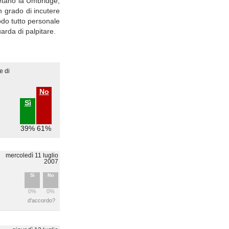
pretano la Umbridge,
n grado di incutere
odo tutto personale
arda di palpitare.
e di
No
Sì
39%
61%
mercoledì 11 luglio
2007
Sì
No
0%
0%
d'accordo?