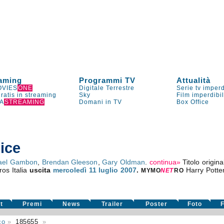
aming
Programmi TV
Attualità
VIES
ONE
Digitale Terrestre
Serie tv imperd
gratis in streaming
Sky
Film imperdibi
A
STREAMING
Domani in TV
Box Office
nice
ael Gambon
,
Brendan Gleeson
,
Gary Oldman
.
continua»
Titolo origin
ros Italia
uscita
mercoledì 11
luglio 2007
.
Harry Potter
MYMO
NE
T
RO
t
Premi
News
Trailer
Poster
Foto
F
co
»
185655
»