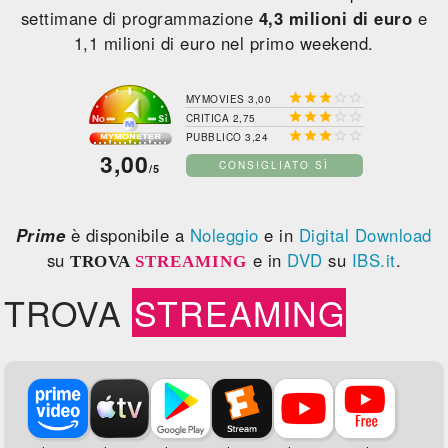
settimane di programmazione
4,3 milioni di euro
e
1,1 milioni di euro nel primo weekend.





MYMOVIES 3,00





CRITICA 2,75





PUBBLICO 3,24
3,00
CONSIGLIATO SÌ
/5
Prime
è disponibile a
Noleggio
e in
Digital Download
su
e in
DVD
su
IBS.it
.
TROVA
STREAMING
TROVA
STREAMING