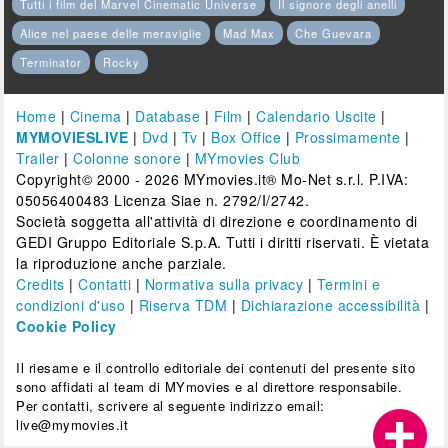
Tutti i film del Marvel Cinematic Universe
Il signore degli anelli
Alice nel paese delle meraviglie
Mad Max
Che Guevara
Terminator
Rocky
Home
|
Cinema
|
Database
|
Film
|
Calendario Uscite
|
MYMOVIESLIVE
|
Dvd
|
Tv
|
Box Office
|
Prossimamente
|
Trailer
|
Colonne sonore
|
MYmovies Club
Copyright© 2000 - 2026 MYmovies.it® Mo-Net s.r.l. P.IVA:
05056400483 Licenza Siae n. 2792/I/2742.
Società soggetta all'attività di direzione e coordinamento di
GEDI Gruppo Editoriale S.p.A. Tutti i diritti riservati. È vietata
la riproduzione anche parziale.
Credits
|
Contatti
|
Normativa sulla privacy
|
Termini e
condizioni d'uso
|
Riserva TDM
|
Dichiarazione accessibilità
|
Cookie Policy
Il riesame e il controllo editoriale dei contenuti del presente sito
sono affidati al team di MYmovies e al direttore responsabile.
Per contatti, scrivere al seguente indirizzo email:
live@mymovies.it