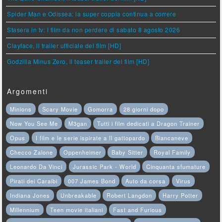
Spider Man e Odissea: la super coppia continua a correre
Stasera in tv: i film da non perdere di sabato 8 agosto 2026
Clayface, il trailer ufficiale del film [HD]
Godzilla Minus Zero, il teaser trailer del film [HD]
Argomenti
Minions
Scary Movie
Gomorra
28 giorni dopo
Now You See Me
M3gan
Tutti i film dedicati a Dragon Trainer
Opus
I film e le serie ispirate a Il gattopardo
Biancaneve
Checco Zalone
Oppenheimer
Baby Sitter
Royal Family
Leonardo Da Vinci
Jurassic Park - World
Cinquanta sfumature
Pirati dei Caraibi
007 James Bond
Auto da corsa
Virus
Indiana Jones
Unbreakable
Robert Langdon
Harry Potter
Millennium
Teen movie italiani
Fast and Furious