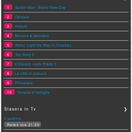
1
Spider-Man - Brand New Day
2
Odissea
3
Hokum
4
Minions & Monsters
5
Ateez: Light the Way in Cinemas
6
Toy Story 5
7
Il Diavolo veste Prada 2
8
Le città di pianura
9
Primavera
10
Terapia di famiglia
Stasera in Tv
❯
Il padrino
Rete4 ore 21:30