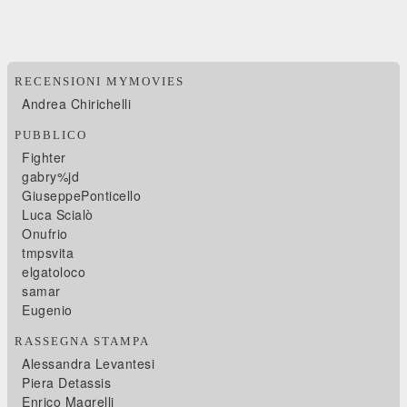
RECENSIONI MYMOVIES
Andrea Chirichelli
PUBBLICO
Fighter
gabry%jd
GiuseppePonticello
Luca Scialò
Onufrio
tmpsvita
elgatoloco
samar
Eugenio
RASSEGNA STAMPA
Alessandra Levantesi
Piera Detassis
Enrico Magrelli