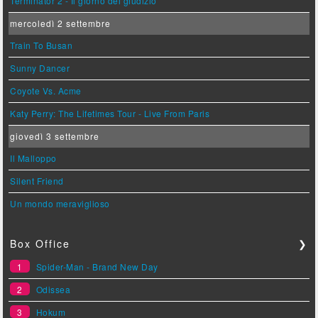
Terminator 2 - Il giorno del giudizio
mercoledì 2 settembre
Train To Busan
Sunny Dancer
Coyote Vs. Acme
Katy Perry: The Lifetimes Tour - Live From Paris
giovedì 3 settembre
Il Malloppo
Silent Friend
Un mondo meraviglioso
Box Office
❯
1
Spider-Man - Brand New Day
2
Odissea
3
Hokum