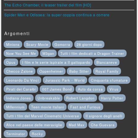
The Echo Chamber, il teaser trailer del film [HD]
Spider Man e Odissea: la super coppia continua a correre
Argomenti
Minions
Scary Movie
Gomorra
28 giorni dopo
Now You See Me
M3gan
Tutti i film dedicati a Dragon Trainer
Opus
I film e le serie ispirate a Il gattopardo
Biancaneve
Checco Zalone
Oppenheimer
Baby Sitter
Royal Family
Leonardo Da Vinci
Jurassic Park - World
Cinquanta sfumature
Pirati dei Caraibi
007 James Bond
Auto da corsa
Virus
Indiana Jones
Unbreakable
Robert Langdon
Harry Potter
Millennium
Teen movie italiani
Fast and Furious
Tutti i film del Marvel Cinematic Universe
Il signore degli anelli
Alice nel paese delle meraviglie
Mad Max
Che Guevara
Terminator
Rocky