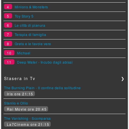
4
Minions & Monsters
5
Toy Story 5
6
Le città di pianura
7
Terapia di famiglia
8
Greta e le favole vere
10
Michael
11
Deep Water - Incubo dagli abissi
Stasera in Tv
❯
The Burning Plain - Il confine della solitudine
Iris ore 21:15
Stanlio e Ollio
Rai Movie ore 20:45
The Vanishing - Scomparsa
La7Cinema ore 21:15