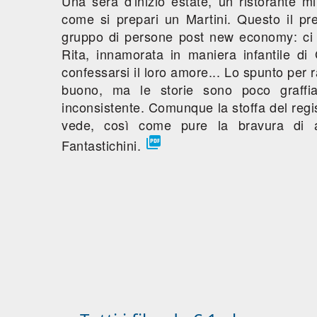
Una sera d'inizio estate, un ristorante m
come si prepari un Martini. Questo il pre
gruppo di persone post new economy: ci 
Rita, innamorata in maniera infantile di 
confessarsi il loro amore... Lo spunto per 
buono, ma le storie sono poco graffiant
inconsistente. Comunque la stoffa del regis
vede, così come pure la bravura di al

Fantastichini.