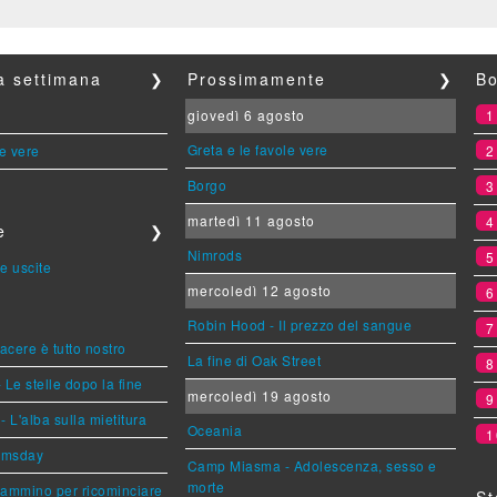
la settimana
❯
Prossimamente
❯
Bo
giovedì 6 agosto
Greta e le favole vere
le vere
Borgo
martedì 11 agosto
e
❯
Nimrods
e uscite
mercoledì 12 agosto
Robin Hood - Il prezzo del sangue
piacere è tutto nostro
La fine di Oak Street
 Le stelle dopo la fine
mercoledì 19 agosto
L'alba sulla mietitura
Oceania
1
omsday
Camp Miasma - Adolescenza, sesso e
morte
cammino per ricominciare