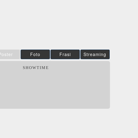
IBS
Film&More
DVD
DVD
DVD
Feltrinelli
IBS
DVD
DVD
DVD
Feltrinelli
DVD
DVD
Poster
Foto
Frasi
Streaming
SHOWTIME