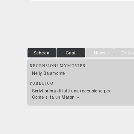
Film&More
IBS
DVD
DVD
IBS
Feltrinelli
DVD
DVD
Scheda
Cast
News
Critic
RECENSIONI MYMOVIES
Nelly Baiamonte
PUBBLICO
Scrivi prima di tutti una recensione per
Come si fa un Martini »