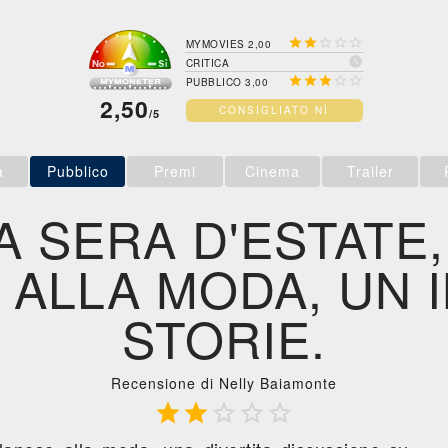





MYMOVIES 2,00

CRITICA





PUBBLICO 3,00
2,50
CONSIGLIATO NÌ
/5
a
Pubblico
Premi
Cinema
Trailer
A SERA D'ESTATE,
ALLA MODA, UN 
STORIE.
Recensione di Nelly Baiamonte




