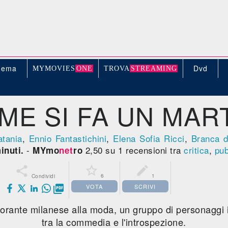
nema
Dvd
MYMOVIE
S
ONE
TROV
A
STREAMING
ME SI FA UN MART
atania
,
Ennio Fantastichini
,
Elena Sofia Ricci
,
Branca 
-
2,50 su 1 recensioni tra
critica
,
pub
inuti.
MYmo
net
ro



6
1
Condividi
VOTA
SCRIVI

torante milanese alla moda, un gruppo di personaggi i
tra la commedia e l'introspezione.