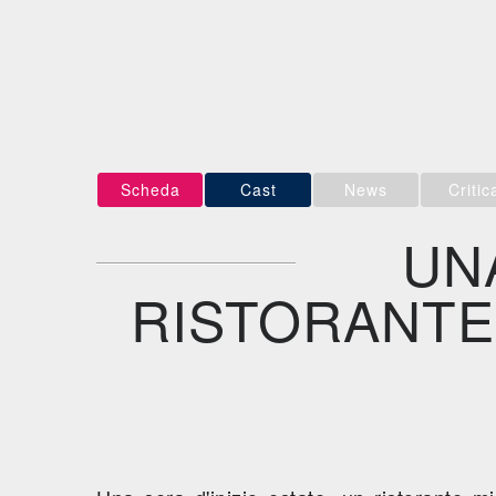
Scheda
Cast
News
Critic
UN
RISTORANTE 