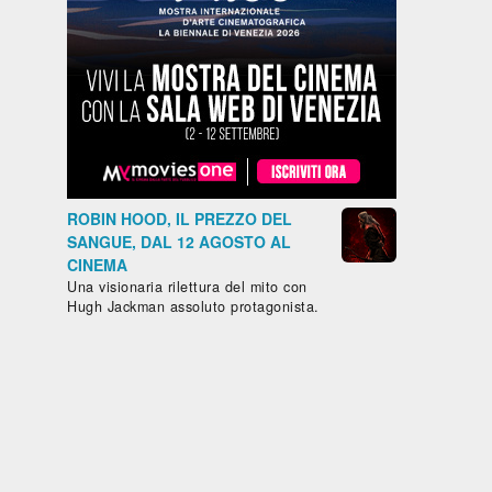
Fantascienza,
Commedia
Drammatico
Drammati
Drammatico,
- Francia,
- Marocco,
- Francia,
- Danimarca,
2024, 101'
2022, 122'
2023, 102'
LA
IL
MON
Islanda,
GAZZA
CAFTANO
CRIME - 
Norvegia,
ROBIN HOOD, IL PREZZO DEL
LADRA
BLU
COLPEVO
2024, 100'
SANGUE, DAL 12 AGOSTO AL
SONO IO
ETERNAL -
CINEMA
ODISSEA
matico
Una visionaria rilettura del mito con
NEGLI
ile,
Hugh Jackman assoluto protagonista.
ABISSI
co,
Bassi,
2025,
IERO
URRO