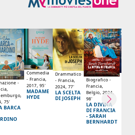
Commedia
Drammatico
Dram
- Francia,
Biografico -
- Francia,
- Bras
mazione -
2017, 95'
Francia,
2024, 77'
Messi
cia,
MADAME
LA SCELTA
Belgio, 2024,
Paesi 
semburgo,
HYDE
DI JOSEPH
98'
Cile, 
, 75'
LA DIVINA
A BARCA
85'
DI FRANCIA
IL
- SARAH
ARDINO
SENT
BERNHARDT
AZZ