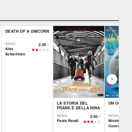
DEATH OF A UNICORN
REGIA
2.28
/5
Alex
Scharfman
LA STORIA DEL
UN OGGI A
FRANK E DELLA NINA
REGIA
3.00
REGIA
/5
Paola Randi
Nicola
Conversa