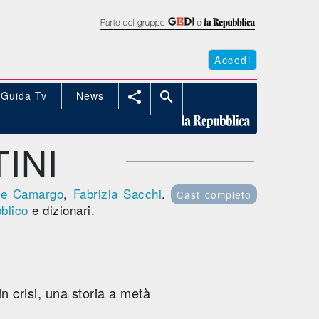
Accedi
Guida Tv
News


INI
de Camargo
,
Fabrizia Sacchi
.
Cast completo
blico
e dizionari.
n crisi, una storia a metà