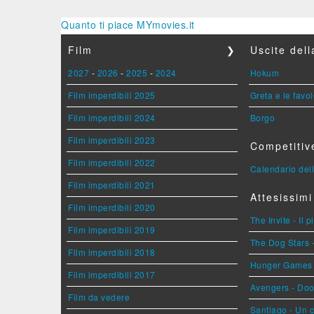
Quanto ti piace MYmovies.it
Film
❯
Uscite del
2027
-
2026
-
2025
-
2024
Hokum
Film imperdibili 2025
Greta e le favo
Film imperdibili 2024
Borgo
Film imperdibili 2023
Competitiv
Film imperdibili 2022
Calendario dell
Film imperdibili 2021
Attesissimi
Film imperdibili 2020
The Invite - Il 
Film imperdibili 2019
The Dog Stars -
Film imperdibili 2018
Hunger Games - 
Film imperdibili 2017
Avengers - Do
Film da vedere
Santiago - Un 