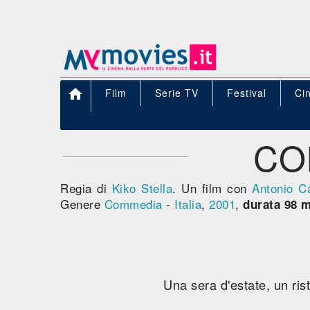

Film
Serie TV
Festival
Ci
CO
Regia di
Kiko Stella
. Un film con
Antonio C
Genere
Commedia
-
Italia
,
2001
,
durata 98 m
Una sera d'estate, un ris