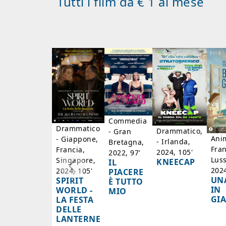
Tutti i film da € 1 al mese
Commedia
Drammatico
Drammatico,
- Gran
Ani
- Giappone,
- Irlanda,
Bretagna,
Fran
Francia,
2024, 105'
2022, 97'
Lus
Singapore,
KNEECAP
IL
2024
2024, 105'
PIACERE
UN
SPIRIT
È TUTTO
IN
WORLD -
MIO
GI
LA FESTA
DELLE
LANTERNE