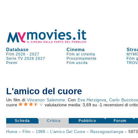
Database
Cinema
Stre
Film 2026
-
2027
Film al cinema
MYMO
Serie TV
2026
2027
Prossimamente
Film 
Premi
Film uscita
TROV
L'amico del cuore
Un film di
Vincenzo Salemme
. Con
Eva Herzigova
,
Carlo Bucciro
cuore
valutazione media:
3,69
su
-1
recensioni di criti
Scheda
Critica
Pubblico
Forum
Home
»
Film
»
1998
»
L'amico Del Cuore
»
Rassegnastampa
»
5873