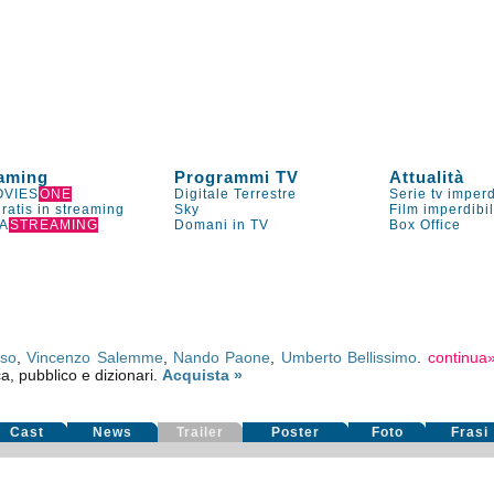
aming
Programmi TV
Attualità
VIES
ONE
Digitale Terrestre
Serie tv imperd
gratis in streaming
Sky
Film imperdibi
A
STREAMING
Domani in TV
Box Office
sso
,
Vincenzo Salemme
,
Nando Paone
,
Umberto Bellissimo
.
continua
ca, pubblico e dizionari.
Acquista »
Cast
News
Trailer
Poster
Foto
Frasi