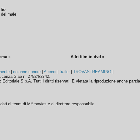
lio
o del male
nema »
Altri film in dvd »
mente
|
colonne sonore
|
Accedi
|
trailer
|
TROVASTREAMING
|
icenza Siae n. 2792/I/2742.
ditoriale S.p.A. Tutti i diritti riservati. È vietata la riproduzione anche parzia
ffidati al team di MYmovies e al direttore responsabile.