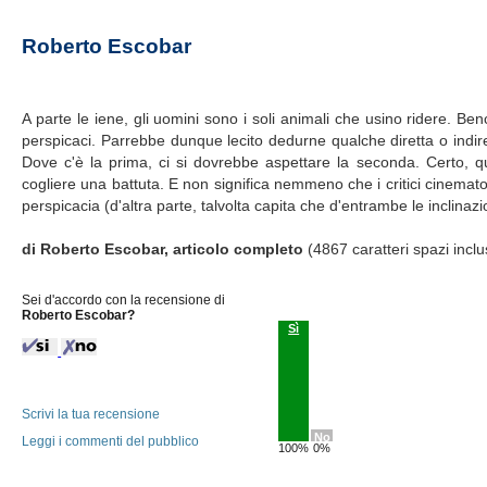
Roberto Escobar
A parte le iene, gli uomini sono i soli animali che usino ridere. B
perspicaci. Parrebbe dunque lecito dedurne qualche diretta o indire
Dove c'è la prima, ci si dovrebbe aspettare la seconda. Certo, quest
cogliere una battuta. E non significa nemmeno che i critici cinematogra
perspicacia (d'altra parte, talvolta capita che d'entrambe le inclinaz
di Roberto Escobar, articolo completo
(4867 caratteri spazi inclu
Sei d'accordo con la recensione di
Roberto Escobar?
Sì
Scrivi la tua recensione
No
Leggi i commenti del pubblico
100%
0%