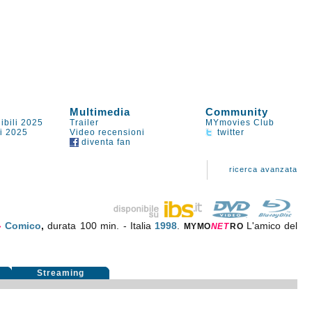
Multimedia
Community
ibili 2025
Trailer
MYmovies Club
li 2025
Video recensioni
twitter
diventa fan
ricerca avanzata
»
Comico
,
durata 100 min. - Italia
1998
.
L'amico del
MYMO
NE
T
RO
Streaming