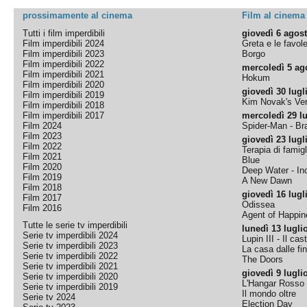
prossimamente al cinema
Film al cinema
Tutti i film imperdibili
giovedì 6 agos
Film imperdibili 2024
Greta e le favol
Film imperdibili 2023
Borgo
Film imperdibili 2022
mercoledì 5 ag
Film imperdibili 2021
Hokum
Film imperdibili 2020
giovedì 30 lugl
Film imperdibili 2019
Kim Novak's Ver
Film imperdibili 2018
Film imperdibili 2017
mercoledì 29 lu
Film 2024
Spider-Man - B
Film 2023
giovedì 23 lugl
Film 2022
Terapia di famigl
Film 2021
Blue
Film 2020
Deep Water - Inc
Film 2019
A New Dawn
Film 2018
giovedì 16 lugl
Film 2017
Odissea
Film 2016
Agent of Happine
Tutte le serie tv imperdibili
lunedì 13 lugli
Serie tv imperdibili 2024
Lupin III - Il cas
Serie tv imperdibili 2023
La casa dalle fi
Serie tv imperdibili 2022
The Doors
Serie tv imperdibili 2021
giovedì 9 lugli
Serie tv imperdibili 2020
L'Hangar Rosso
Serie tv imperdibili 2019
Il mondo oltre
Serie tv 2024
Election Day