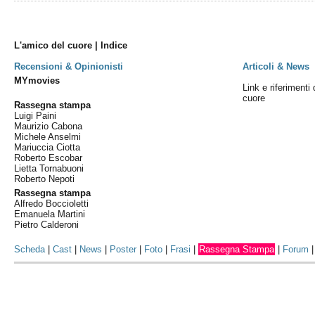
L'amico del cuore | Indice
Recensioni & Opinionisti
Articoli & News
MYmovies
Link e riferimenti 
cuore
Rassegna stampa
Luigi Paini
Maurizio Cabona
Michele Anselmi
Mariuccia Ciotta
Roberto Escobar
Lietta Tornabuoni
Roberto Nepoti
Rassegna stampa
Alfredo Boccioletti
Emanuela Martini
Pietro Calderoni
Scheda
|
Cast
|
News
|
Poster
|
Foto
|
Frasi
|
Rassegna Stampa
|
Forum