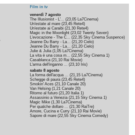
Film in tv
venerdì 7 agosto
The Illusionist - L'...
(
23,05
La7Cinema
)
Un'estate al mare
(
23,45
Rete4
)
Un'estate ai Caraibi
(
21,30
Rete4
)
Magic in the Moonlight
(
23,02
Twenty Seven
)
L'evocazione - The C...
(
22,35
Sky Cinema Suspence
)
e
Jeanne Du Barry - La...
(
21,20
Cielo
)
Jeanne Du Barry - La...
(
21,20
Cielo
)
Julie & Julia
(
1,05
La7Cinema
)
La vita è una cosa m...
(
22,55
Sky Cinema 1
)
Casablanca
(
21,10
Rai Movie
)
L'arma dell'inganno ...
(
23,10
Iris
)
sabato 8 agosto
La forma dell'acqua ...
(
21,15
La7Cinema
)
Schegge di paura
(
23,45
Rete4
)
Smokin' Aces
(
21,10
Canale 20
)
Van Helsing
(
1,21
Canale 20
)
Ritorno al futuro
(
21,20
Italia 1
)
Assassinio a Venezia
(
21,15
Sky Cinema 1
)
Magic Mike
(
1,30
La7Cinema
)
Per qualche dollaro ...
(
21,30
RaiTre
)
Amore, Cucina e Curry
(
21,10
Rai Movie
)
Sapore di mare
(
22,55
Sky Cinema Comedy
)