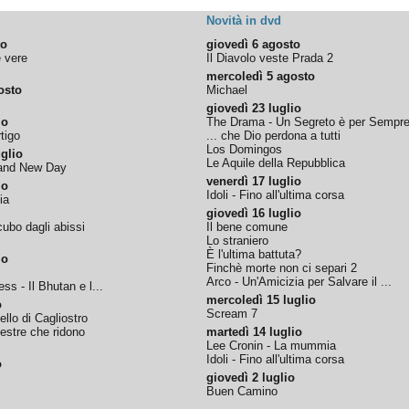
Novità in dvd
to
giovedì 6 agosto
e vere
Il Diavolo veste Prada 2
mercoledì 5 agosto
osto
Michael
giovedì 23 luglio
io
The Drama - Un Segreto è per Sempr
tigo
... che Dio perdona a tutti
Los Domingos
glio
Le Aquile della Repubblica
rand New Day
venerdì 17 luglio
io
Idoli - Fino all'ultima corsa
ia
giovedì 16 luglio
ubo dagli abissi
Il bene comune
Lo straniero
È l'ultima battuta?
io
Finchè morte non ci separi 2
Arco - Un'Amicizia per Salvare il ...
ss - Il Bhutan e l...
mercoledì 15 luglio
o
Scream 7
tello di Cagliostro
nestre che ridono
martedì 14 luglio
Lee Cronin - La mummia
Idoli - Fino all'ultima corsa
o
giovedì 2 luglio
Buen Camino