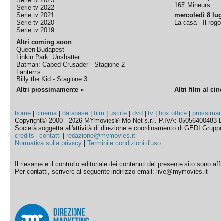
Serie tv 2023
165' Mineurs
Serie tv 2022
Serie tv 2021
mercoledì 8 lug
Serie tv 2020
La casa - Il rog
Serie tv 2019
Altri coming soon
Queen Budapest
Linkin Park: Unshatter
Batman: Caped Crusader - Stagione 2
Lanterns
Billy the Kid - Stagione 3
Altri prossimamente »
Altri film al ci
home
|
cinema
|
database
|
film
|
uscite
|
dvd
|
tv
|
box office
|
prossima
Copyright© 2000 - 2026 MYmovies® Mo-Net s.r.l. P.IVA: 05056400483 L
Società soggetta all'attività di direzione e coordinamento di GEDI Gruppo E
credits
|
contatti
|
redazione@mymovies.it
Normativa sulla privacy
|
Termini e condizioni d'uso
Il riesame e il controllo editoriale dei contenuti del presente sito sono a
Per contatti, scrivere al seguente indirizzo email: live@mymovies.it