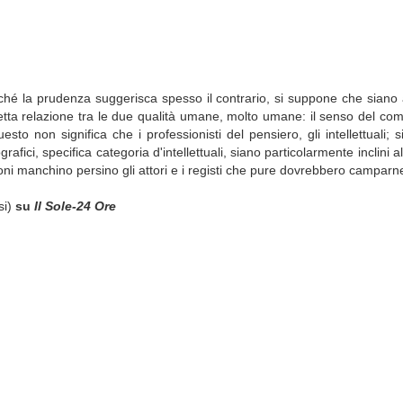
enché la prudenza suggerisca spesso il contrario, si suppone che siano 
tta relazione tra le due qualità umane, molto umane: il senso del comic
o non significa che i professionisti del pensiero, gli intellettuali; si
fici, specifica categoria d'intellettuali, siano particolarmente inclini al 
ioni manchino persino gli attori e i registi che pure dovrebbero camparne)
si)
su
Il Sole-24 Ore