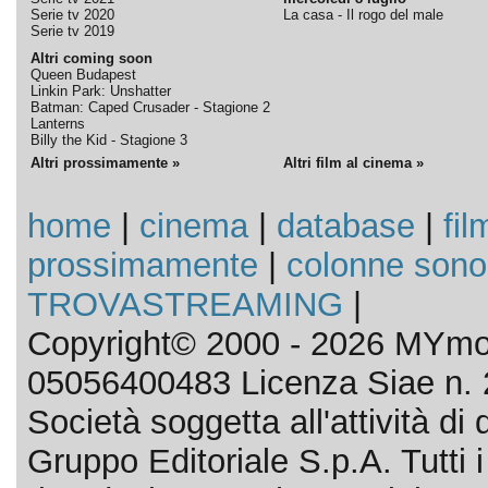
Serie tv 2020
La casa - Il rogo del male
Serie tv 2019
Altri coming soon
Queen Budapest
Linkin Park: Unshatter
Batman: Caped Crusader - Stagione 2
Lanterns
Billy the Kid - Stagione 3
Altri prossimamente »
Altri film al cinema »
home
|
cinema
|
database
|
fil
prossimamente
|
colonne sono
TROVASTREAMING
|
Copyright© 2000 - 2026 MYmov
05056400483 Licenza Siae n. 
Società soggetta all'attività d
Gruppo Editoriale S.p.A. Tutti i d