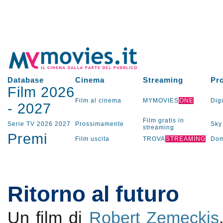
Database
Cinema
Streaming
Pr
Film 2026
Film al cinema
MYMOVIES
ONE
Digi
-
2027
Film gratis in
Serie TV
2026
2027
Prossimamente
Sky
streaming
Premi
Film uscita
TROVA
STREAMING
Dom
Ritorno al futuro
Un film di
Robert Zemeckis