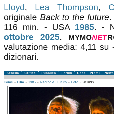
Lloyd
,
Lea Thompson
,
C
originale
Back to the future
116 min. - USA
1985
. - 
ottobre 2025
.
MYMO
NE
T
R
valutazione media:
4,11
su
dizionari.
Scheda
Critica
Pubblico
Forum
Cast
Premi
News
Home
»
Film
»
1985
»
Ritorno Al Futuro
»
Foto
»
281098