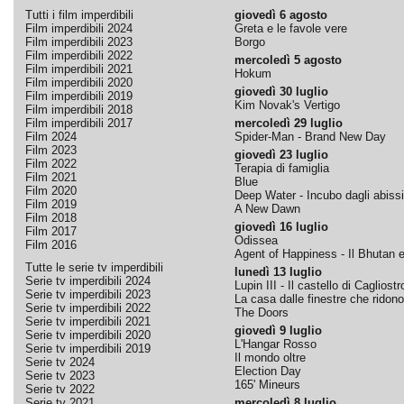
Tutti i film imperdibili
giovedì 6 agosto
Film imperdibili 2024
Greta e le favole vere
Film imperdibili 2023
Borgo
Film imperdibili 2022
mercoledì 5 agosto
Film imperdibili 2021
Hokum
Film imperdibili 2020
giovedì 30 luglio
Film imperdibili 2019
Kim Novak's Vertigo
Film imperdibili 2018
Film imperdibili 2017
mercoledì 29 luglio
Film 2024
Spider-Man - Brand New Day
Film 2023
giovedì 23 luglio
Film 2022
Terapia di famiglia
Film 2021
Blue
Film 2020
Deep Water - Incubo dagli abissi
Film 2019
A New Dawn
Film 2018
giovedì 16 luglio
Film 2017
Odissea
Film 2016
Agent of Happiness - Il Bhutan e 
Tutte le serie tv imperdibili
lunedì 13 luglio
Serie tv imperdibili 2024
Lupin III - Il castello di Cagliostr
Serie tv imperdibili 2023
La casa dalle finestre che ridono
Serie tv imperdibili 2022
The Doors
Serie tv imperdibili 2021
giovedì 9 luglio
Serie tv imperdibili 2020
L'Hangar Rosso
Serie tv imperdibili 2019
Il mondo oltre
Serie tv 2024
Election Day
Serie tv 2023
165' Mineurs
Serie tv 2022
Serie tv 2021
mercoledì 8 luglio