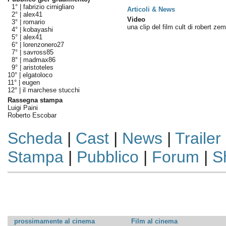
1° |
fabrizio cirnigliaro
Articoli & News
2° |
alex41
Video
3° |
romario
una clip del film cult di robert ze
4° |
kobayashi
5° |
alex41
6° |
lorenzonero27
7° |
savross85
8° |
madmax86
9° |
aristoteles
10° |
elgatoloco
11° |
eugen
12° |
il marchese stucchi
Rassegna stampa
Luigi Paini
Roberto Escobar
Scheda
|
Cast
|
News
|
Trailer
Stampa
|
Pubblico
|
Forum
|
S
prossimamente al cinema
Film al cinema