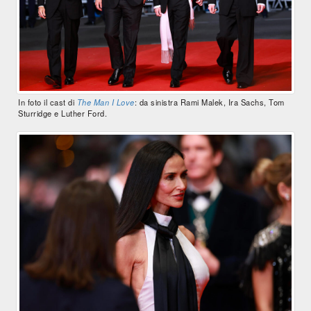
In foto il cast di
The Man I Love
: da sinistra Rami Malek, Ira Sachs, Tom
Sturridge e Luther Ford.