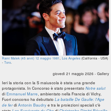
Rami Malek
(45 anni)
12 maggio
1981
,
Los Angeles
(California - USA)
-
Toro
.
giovedì 21 maggio 2026 -
Gallery
Ieri la storia con la S maiuscola è stata una grande
protagonista. In Concorso è stato presentato
Notre salut
di
Emmanuel Marre
, ambientato nella Francia di Vichy,
Fuori concorso ha debuttato
La bataille De Gaulle: l'Age
di
Antonin Baudry
e tra le proiezioni speciali c'è
de fer
stato
di
Christophe Dimitri Réveille
,
Les Survivants du Che