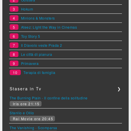
3
Hokum
4
Minions & Monsters
5
Ateez: Light the Way in Cinemas
6
Toy Story 5
7
Il Diavolo veste Prada 2
8
Le città di pianura
9
Primavera
10
Terapia di famiglia
Stasera in Tv
❯
The Burning Plain - Il confine della solitudine
Iris ore 21:15
Stanlio e Ollio
Rai Movie ore 20:45
The Vanishing - Scomparsa