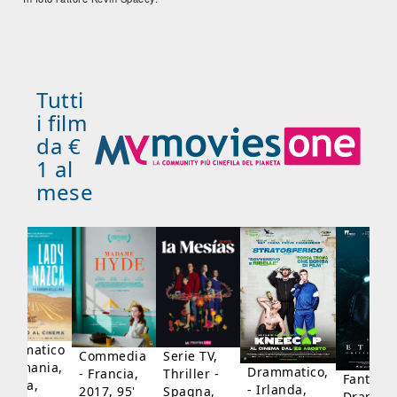
Tutti
i film
da €
1 al
mese
rammatico
Serie TV,
Commedia
 Germania,
Drammatico,
Thriller -
- Francia,
Fantasci
rancia,
- Irlanda,
Spagna,
2017, 95'
Drammat