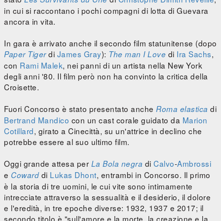
in cui si raccontano i pochi compagni di lotta di Guevara
ancora in vita.
In gara è arrivato anche il secondo film statunitense (dopo
di
James Gray
):
di
Ira Sachs
,
Paper Tiger
The man I Love
con
Rami Malek
, nei panni di un artista nella New York
degli anni '80. Il film però non ha convinto la critica della
Croisette.
Fuori Concorso è stato presentato anche
di
Roma elastica
Bertrand Mandico
con un cast corale guidato da
Marion
Cotillard
, girato a Cinecittà, su un'attrice in declino che
potrebbe essere al suo ultimo film.
Oggi grande attesa per
di
Calvo
-
Ambrossi
La Bola negra
e
di
Lukas Dhont
, entrambi in Concorso. Il primo
Coward
è la storia di tre uomini, le cui vite sono intimamente
intrecciate attraverso la sessualità e il desiderio, il dolore
e l'eredità, in tre epoche diverse: 1932, 1937 e 2017; il
secondo titolo è "sull'amore e la morte, la creazione e la