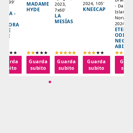
025, 99'
2024, 105'
MADAME
2023,
- Danima
ADY
KNEECAP
HYDE
7x60'
Islanda,
AZCA -
LA
Norvegi
A
MESÍAS
2024, 10
IGNORA
ETERNA
ELLE
ODISS
INEE
NEGLI
ABISSI
Guarda
Guarda
Guarda
Guarda
Guar
subito
subito
subito
subito
subi