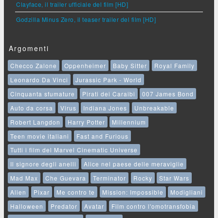
Clayface, il trailer ufficiale del film [HD]
Godzilla Minus Zero, il teaser trailer del film [HD]
Argomenti
Checco Zalone
Oppenheimer
Baby Sitter
Royal Family
Leonardo Da Vinci
Jurassic Park - World
Cinquanta sfumature
Pirati dei Caraibi
007 James Bond
Auto da corsa
Virus
Indiana Jones
Unbreakable
Robert Langdon
Harry Potter
Millennium
Teen movie italiani
Fast and Furious
Tutti i film del Marvel Cinematic Universe
Il signore degli anelli
Alice nel paese delle meraviglie
Mad Max
Che Guevara
Terminator
Rocky
Star Wars
Alien
Pixar
Me contro te
Mission: Impossible
Modigliani
Halloween
Predator
Avatar
Film contro l'omotransfobia