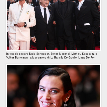
In foto da sinistra Niels Schneider, Benoit Magimel, Mathieu Kassovitz e
Volker Bertelmann alla premiere di La Bataille De Gaulle: L'age De Fer.