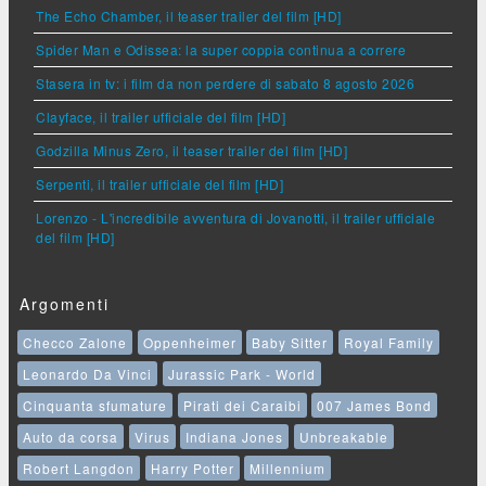
The Echo Chamber, il teaser trailer del film [HD]
Spider Man e Odissea: la super coppia continua a correre
Stasera in tv: i film da non perdere di sabato 8 agosto 2026
Clayface, il trailer ufficiale del film [HD]
Godzilla Minus Zero, il teaser trailer del film [HD]
Serpenti, il trailer ufficiale del film [HD]
Lorenzo - L'incredibile avventura di Jovanotti, il trailer ufficiale
del film [HD]
Argomenti
Checco Zalone
Oppenheimer
Baby Sitter
Royal Family
Leonardo Da Vinci
Jurassic Park - World
Cinquanta sfumature
Pirati dei Caraibi
007 James Bond
Auto da corsa
Virus
Indiana Jones
Unbreakable
Robert Langdon
Harry Potter
Millennium