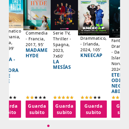
rammatico
Serie TV,
Commedia
 Germania,
Drammatico,
Thriller -
- Francia,
Fantasci
rancia,
- Irlanda,
Spagna,
2017, 95'
Drammat
025, 99'
2024, 105'
MADAME
2023,
- Danima
ADY
KNEECAP
HYDE
7x60'
Islanda,
AZCA -
LA
Norvegi
A
MESÍAS
2024, 10
IGNORA
ETERNA
ELLE
ODISS
INEE
NEGLI
ABISSI
Guarda
Guarda
Guarda
Guarda
Guar
subito
subito
subito
subito
subi