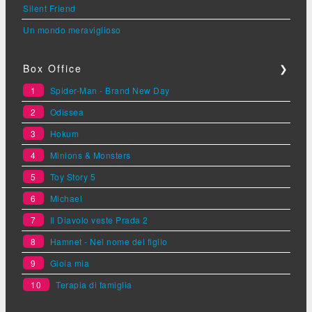
Silent Friend
Un mondo meraviglioso
Box Office
❯
1
Spider-Man - Brand New Day
2
Odissea
3
Hokum
4
Minions & Monsters
5
Toy Story 5
6
Michael
7
Il Diavolo veste Prada 2
8
Hamnet - Nel nome del figlio
9
Gioia mia
10
Terapia di famiglia