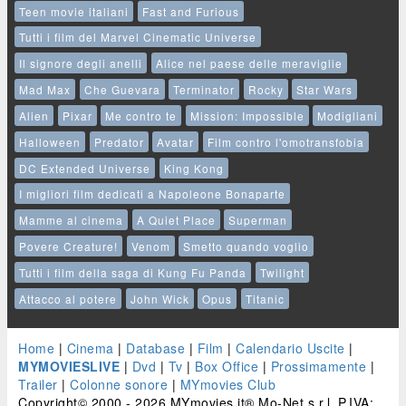
Teen movie italiani
Fast and Furious
Tutti i film del Marvel Cinematic Universe
Il signore degli anelli
Alice nel paese delle meraviglie
Mad Max
Che Guevara
Terminator
Rocky
Star Wars
Alien
Pixar
Me contro te
Mission: Impossible
Modigliani
Halloween
Predator
Avatar
Film contro l'omotransfobia
DC Extended Universe
King Kong
I migliori film dedicati a Napoleone Bonaparte
Mamme al cinema
A Quiet Place
Superman
Povere Creature!
Venom
Smetto quando voglio
Tutti i film della saga di Kung Fu Panda
Twilight
Attacco al potere
John Wick
Opus
Titanic
Home
|
Cinema
|
Database
|
Film
|
Calendario Uscite
|
MYMOVIESLIVE
|
Dvd
|
Tv
|
Box Office
|
Prossimamente
|
Trailer
|
Colonne sonore
|
MYmovies Club
Copyright© 2000 - 2026 MYmovies.it® Mo-Net s.r.l. P.IVA: