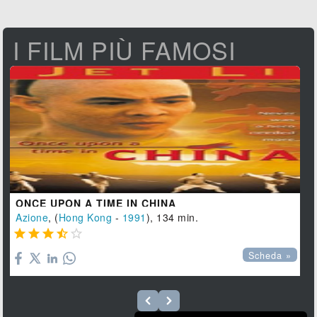
I FILM PIÙ FAMOSI
ONCE UPON A TIME IN CHINA
Azione
, (
Hong Kong
-
1991
), 134 min.





Scheda »