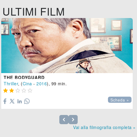
ULTIMI FILM
THE BODYGUARD
Thriller
, (
Cina
-
2016
), 99 min.





Scheda »
Vai alla filmografia completa »