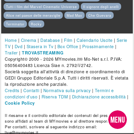
Tutti i film del Marvel Cinematic Universe
Il signore degli anelli
Alice nel paese delle meraviglie
Mad Max
Che Guevara
Terminator
Rocky
Home
|
Cinema
|
Database
|
Film
|
Calendario Uscite
|
Serie
TV
|
Dvd
|
Stasera in Tv
|
Box Office
|
Prossimamente
|
Trailer
|
TROVASTREAMING
Copyright© 2000 - 2026 MYmovies.it® Mo-Net s.r.l. P.IVA:
05056400483 Licenza Siae n. 2792/I/2742.
Società soggetta all'attività di direzione e coordinamento di
GEDI Gruppo Editoriale S.p.A. Tutti i diritti riservati. È vietata
la riproduzione anche parziale.
Credits
|
Contatti
|
Normativa sulla privacy
|
Termini e
condizioni d'uso
|
Riserva TDM
|
Dichiarazione accessibilità
|
Cookie Policy
Il riesame e il controllo editoriale dei contenuti del presente sito
sono affidati al team di MYmovies e al direttore responsabile.
Per contatti, scrivere al seguente indirizzo email:
live@mymovies.it