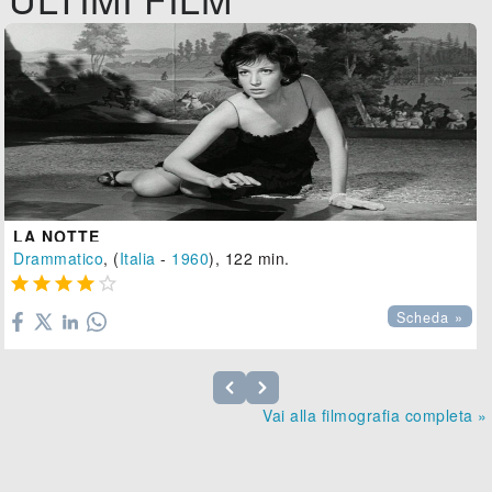
LA NOTTE
Drammatico
, (
Italia
-
1960
), 122 min.





Scheda »
Vai alla filmografia completa »