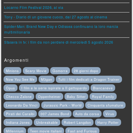
Locarno Film Festival 2026, al via
Tony - Diario di un giovane cuoco, dal 27 agosto al cinema
Spider-Man: Brand New Day e Odissea continuano la loro marcia
multimilionaria
Stasera in tv: i film da non perdere di mercoledì 5 agosto 2026
Argomenti
Minions
Scary Movie
Gomorra
28 giorni dopo
Now You See Me
M3gan
Tutti i film dedicati a Dragon Trainer
Opus
I film e le serie ispirate a Il gattopardo
Biancaneve
Checco Zalone
Oppenheimer
Baby Sitter
Royal Family
Leonardo Da Vinci
Jurassic Park - World
Cinquanta sfumature
Pirati dei Caraibi
007 James Bond
Auto da corsa
Virus
Indiana Jones
Unbreakable
Robert Langdon
Harry Potter
Millennium
Teen movie italiani
Fast and Furious