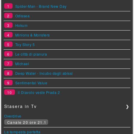
1
Spider-Man - Brand New Day
2
Odissea
3
Hokum
4
Minions & Monsters
5
Toy Story 5
6
Le città di pianura
7
Michael
8
Deep Water - Incubo dagli abissi
9
Sentimental Value
10
Il Diavolo veste Prada 2
Stasera in Tv
❯
Overdrive
Canale 20 ore 21.1
La tempesta perfetta