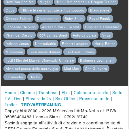
Now You See Me
M3gan
Tutti i film dedicati a Dragon Trainer
Opus
I film e le serie ispirate a Il gattopardo
Biancaneve
Checco Zalone
Oppenheimer
Baby Sitter
Royal Family
Leonardo Da Vinci
Jurassic Park - World
Cinquanta sfumature
Pirati dei Caraibi
007 James Bond
Auto da corsa
Virus
Indiana Jones
Unbreakable
Robert Langdon
Harry Potter
Millennium
Teen movie italiani
Fast and Furious
Tutti i film del Marvel Cinematic Universe
Il signore degli anelli
Alice nel paese delle meraviglie
Mad Max
Che Guevara
Terminator
Rocky
Home
|
Cinema
|
Database
|
Film
|
Calendario Uscite
|
Serie
TV
|
Dvd
|
Stasera in Tv
|
Box Office
|
Prossimamente
|
Trailer
|
TROVASTREAMING
Copyright© 2000 - 2026 MYmovies.it® Mo-Net s.r.l. P.IVA:
05056400483 Licenza Siae n. 2792/I/2742.
Società soggetta all'attività di direzione e coordinamento di
GEDI Gruppo Editoriale S.p.A. Tutti i diritti riservati. È vietata