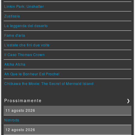
Linkin Park: Unshatter
Zustissia
La leggenda del deserto
Fame d'aria
L'estate che finì due volte
Il Caso Thomas Crown
Atcha Atcha
Ah Que le Bonheur Est Proche!
Chiikawa the Movie: The Secret of Mermaid Island
Prossimamente
❯
11 agosto 2026
Nimrods
12 agosto 2026