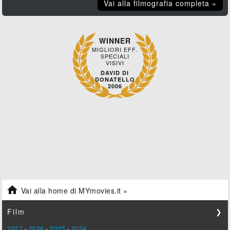
Vai alla filmografia completa »
WINNER
MIGLIORI EFF.
SPECIALI
VISIVI
DAVID DI
DONATELLO
2006

Vai alla home di MYmovies.it »
Film
❯
2027
-
2026
-
2025
-
2024