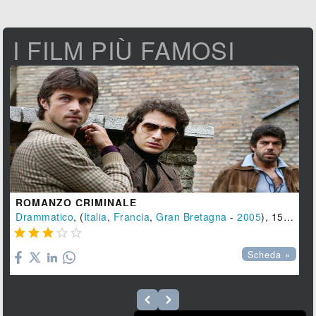
I FILM PIÙ FAMOSI
ROMANZO CRIMINALE
Drammatico
, (
Italia
,
Francia
,
Gran Bretagna
-
2005
), 152 min.





Scheda »