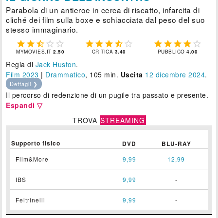
Parabola di un antieroe in cerca di riscatto, infarcita di
cliché dei film sulla boxe e schiacciata dal peso del suo
stesso immaginario.















MYMOVIES.IT
2.50
CRITICA
3.40
PUBBLICO
4.00
Regia di
Jack Huston
.
Film 2023
|
Drammatico
, 105 min.
Uscita
12
dicembre 2024
.
Dettagli ❯
Il percorso di redenzione di un pugile tra passato e presente.
Espandi ▽
TROVA
STREAMING
Supporto fisico
DVD
BLU-RAY
Film&More
9,99
12,99
IBS
9,99
-
Feltrinelli
9,99
-