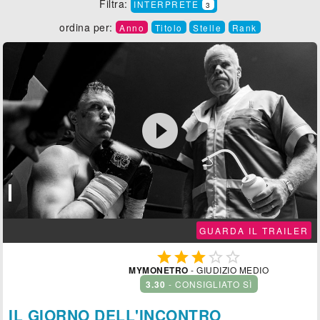
Filtra:
INTERPRETE
3
ordina per:
Anno
Titolo
Stelle
Rank

GUARDA IL TRAILER





MYMONETRO
- GIUDIZIO MEDIO
3.30
- CONSIGLIATO SÌ
IL GIORNO DELL'INCONTRO