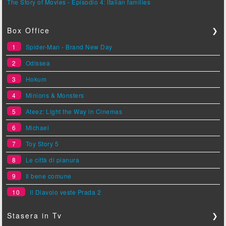
The Story of Movies - Episodio 4: Italian families
Box Office
❯
1
Spider-Man - Brand New Day
2
Odissea
3
Hokum
4
Minions & Monsters
5
Ateez: Light the Way in Cinemas
6
Michael
7
Toy Story 5
8
Le città di pianura
9
Il bene comune
10
Il Diavolo veste Prada 2
Stasera in Tv
❯