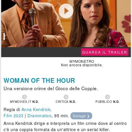

GUARDA IL TRAILER
MYMONETRO
Non ancora disponibile.
WOMAN OF THE HOUR
Una versione crime del Gioco delle Coppie.



MYMOVIES.IT
N.D.
CRITICA
N.D.
PUBBLICO
N.D.
Regia di
Anna Kendrick
.
Film 2023
|
Drammatico
, 95 min.
Dettagli ❯
Anna Kendrick dirige e interpreta un film crime dove al centro
c'è una coppia formata da un'attrice e un serial killer.