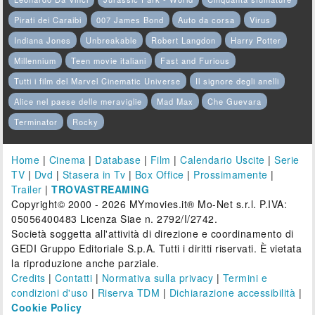
Pirati dei Caraibi
007 James Bond
Auto da corsa
Virus
Indiana Jones
Unbreakable
Robert Langdon
Harry Potter
Millennium
Teen movie italiani
Fast and Furious
Tutti i film del Marvel Cinematic Universe
Il signore degli anelli
Alice nel paese delle meraviglie
Mad Max
Che Guevara
Terminator
Rocky
Home
|
Cinema
|
Database
|
Film
|
Calendario Uscite
|
Serie
TV
|
Dvd
|
Stasera in Tv
|
Box Office
|
Prossimamente
|
Trailer
|
TROVASTREAMING
Copyright© 2000 - 2026 MYmovies.it® Mo-Net s.r.l. P.IVA:
05056400483 Licenza Siae n. 2792/I/2742.
Società soggetta all'attività di direzione e coordinamento di
GEDI Gruppo Editoriale S.p.A. Tutti i diritti riservati. È vietata
la riproduzione anche parziale.
Credits
|
Contatti
|
Normativa sulla privacy
|
Termini e
condizioni d'uso
|
Riserva TDM
|
Dichiarazione accessibilità
|
Cookie Policy