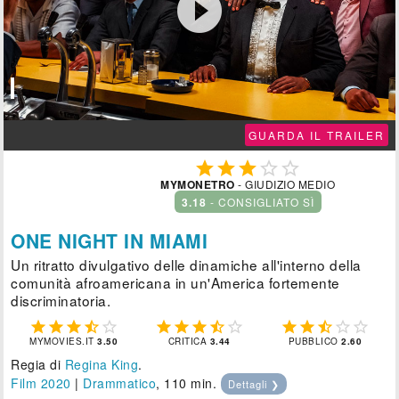

GUARDA IL TRAILER





MYMONETRO
- GIUDIZIO MEDIO
3.18
- CONSIGLIATO SÌ
ONE NIGHT IN MIAMI
Un ritratto divulgativo delle dinamiche all'interno della
comunità afroamericana in un'America fortemente
discriminatoria.















MYMOVIES.IT
3.50
CRITICA
3.44
PUBBLICO
2.60
Regia di
Regina King
.
Film 2020
|
Drammatico
, 110 min.
Dettagli ❯