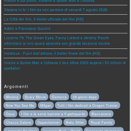
Hokum è sul podio, insieme a Spider Man e Odissea
Stasera in tv: i film da non perdere di venerdì 7 agosto 2026
La Città dei Vivi, il trailer ufficiale del film [HD]
Addio a Francesco Guccini
Locarno 79: The Green Eyes, Fanny Liatard e Jérémy Trouilh
affrontano la loro opera seconda con grande tensione morale
Insidious - Fuori dall'altrove, il trailer finale del film [HD]
Grazie a Spider-Man e Odissea il box office 2026 supera i 50 milioni di
spettatori
Argomenti
Minions
Scary Movie
Gomorra
28 giorni dopo
Now You See Me
M3gan
Tutti i film dedicati a Dragon Trainer
Opus
I film e le serie ispirate a Il gattopardo
Biancaneve
Checco Zalone
Oppenheimer
Baby Sitter
Royal Family
Leonardo Da Vinci
Jurassic Park - World
Cinquanta sfumature