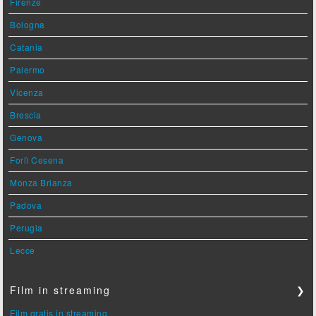
Firenze
Bologna
Catania
Palermo
Vicenza
Brescia
Genova
Forlì Cesena
Monza Brianza
Padova
Perugia
Lecce
Film in streaming
❯
Film gratis in streaming