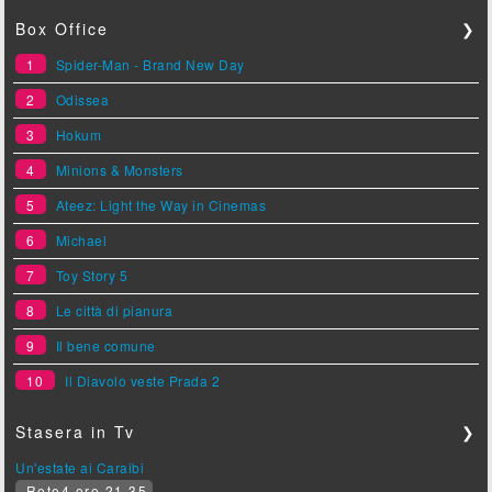
Box Office
❯
1
Spider-Man - Brand New Day
2
Odissea
3
Hokum
4
Minions & Monsters
5
Ateez: Light the Way in Cinemas
6
Michael
7
Toy Story 5
8
Le città di pianura
9
Il bene comune
10
Il Diavolo veste Prada 2
Stasera in Tv
❯
Un'estate ai Caraibi
Rete4 ore 21.35