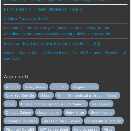
La Città dei Vivi, il trailer ufficiale del film [HD]
Addio a Francesco Guccini
Locarno 79: The Green Eyes, Fanny Liatard e Jérémy Trouilh
affrontano la loro opera seconda con grande tensione morale
Insidious - Fuori dall'altrove, il trailer finale del film [HD]
Grazie a Spider-Man e Odissea il box office 2026 supera i 50 milioni di
spettatori
Argomenti
Minions
Scary Movie
Gomorra
28 giorni dopo
Now You See Me
M3gan
Tutti i film dedicati a Dragon Trainer
Opus
I film e le serie ispirate a Il gattopardo
Biancaneve
Checco Zalone
Oppenheimer
Baby Sitter
Royal Family
Leonardo Da Vinci
Jurassic Park - World
Cinquanta sfumature
Pirati dei Caraibi
007 James Bond
Auto da corsa
Virus