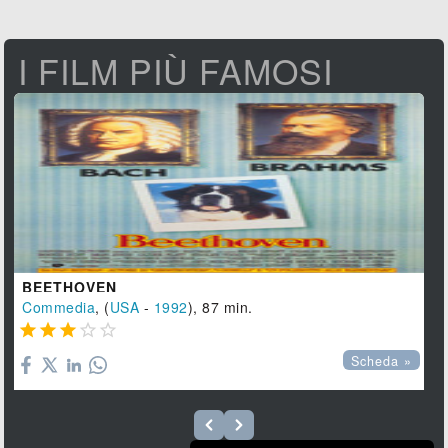
I FILM PIÙ FAMOSI
BEETHOVEN
Commedia
, (
USA
-
1992
), 87 min.





Scheda »