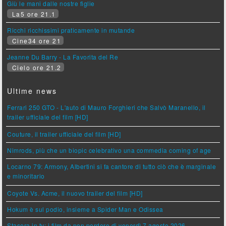
Giù le mani dalle nostre figlie
La5 ore 21.1
Ricchi ricchissimi praticamente in mutande
Cine34 ore 21
Jeanne Du Barry - La Favorita del Re
Cielo ore 21.2
Ultime news
Ferrari 250 GTO - L'auto di Mauro Forghieri che Salvò Maranello, il
trailer ufficiale del film [HD]
Couture, il trailer ufficiale del film [HD]
Nimrods, più che un biopic celebrativo una commedia coming of age
Locarno 79: Armony, Albertini si fa cantore di tutto ciò che è marginale
e minoritario
Coyote Vs. Acme, il nuovo trailer del film [HD]
Hokum è sul podio, insieme a Spider Man e Odissea
Stasera in tv: i film da non perdere di venerdì 7 agosto 2026