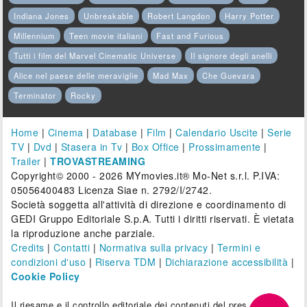
Indiana Jones
Unbreakable
Robert Langdon
Harry Potter
Millennium
Teen movie italiani
Fast and Furious
Tutti i film del Marvel Cinematic Universe
Il signore degli anelli
Alice nel paese delle meraviglie
Mad Max
Che Guevara
Terminator
Rocky
Home
|
Cinema
|
Database
|
Film
|
Calendario Uscite
|
Serie
TV
|
Dvd
|
Stasera in Tv
|
Box Office
|
Prossimamente
|
Trailer
|
TROVASTREAMING
Copyright© 2000 - 2026 MYmovies.it® Mo-Net s.r.l. P.IVA:
05056400483 Licenza Siae n. 2792/I/2742.
Società soggetta all'attività di direzione e coordinamento di
GEDI Gruppo Editoriale S.p.A. Tutti i diritti riservati. È vietata
la riproduzione anche parziale.
Credits
|
Contatti
|
Normativa sulla privacy
|
Termini e
condizioni d'uso
|
Riserva TDM
|
Dichiarazione accessibilità
|
Cookie Policy
Il riesame e il controllo editoriale dei contenuti del presente sito