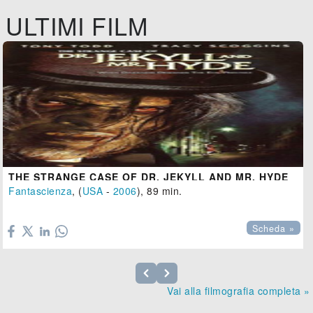
ULTIMI FILM
THE STRANGE CASE OF DR. JEKYLL AND MR. HYDE
Fantascienza
, (
USA
-
2006
), 89 min.

Scheda »
Vai alla filmografia completa »