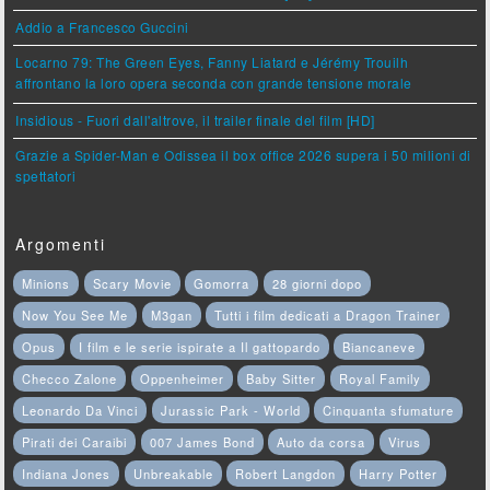
Addio a Francesco Guccini
Locarno 79: The Green Eyes, Fanny Liatard e Jérémy Trouilh
affrontano la loro opera seconda con grande tensione morale
Insidious - Fuori dall'altrove, il trailer finale del film [HD]
Grazie a Spider-Man e Odissea il box office 2026 supera i 50 milioni di
spettatori
Argomenti
Minions
Scary Movie
Gomorra
28 giorni dopo
Now You See Me
M3gan
Tutti i film dedicati a Dragon Trainer
Opus
I film e le serie ispirate a Il gattopardo
Biancaneve
Checco Zalone
Oppenheimer
Baby Sitter
Royal Family
Leonardo Da Vinci
Jurassic Park - World
Cinquanta sfumature
Pirati dei Caraibi
007 James Bond
Auto da corsa
Virus
Indiana Jones
Unbreakable
Robert Langdon
Harry Potter