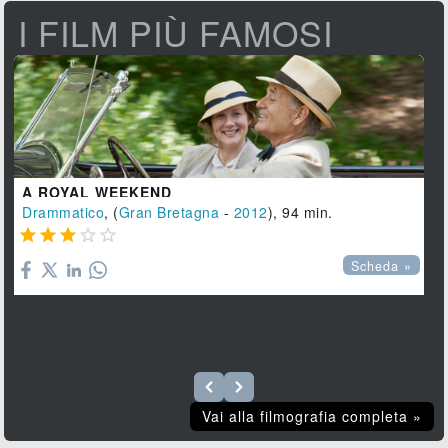
I FILM PIÙ FAMOSI
A ROYAL WEEKEND
Drammatico
, (
Gran Bretagna
-
2012
), 94 min.





Scheda »
Vai alla filmografia completa »