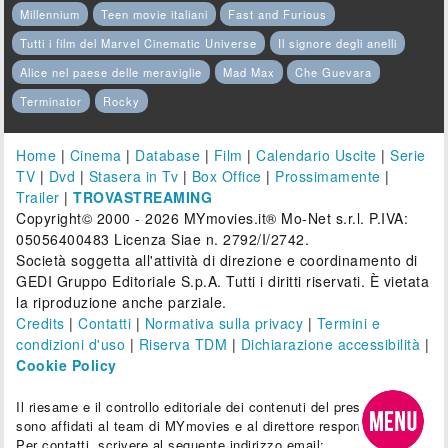
Millennium
Teen movie italiani
Fast and Furious
Tutti i film del Marvel Cinematic Universe
Il signore degli anelli
Alice nel paese delle meraviglie
Mad Max
Che Guevara
Terminator
Rocky
Home
|
Cinema
|
Database
|
Film
|
Calendario Uscite
|
Serie
TV
|
Dvd
|
Stasera in Tv
|
Box Office
|
Prossimamente
|
Trailer
|
TROVASTREAMING
Copyright© 2000 - 2026 MYmovies.it® Mo-Net s.r.l. P.IVA:
05056400483 Licenza Siae n. 2792/I/2742.
Società soggetta all'attività di direzione e coordinamento di
GEDI Gruppo Editoriale S.p.A. Tutti i diritti riservati. È vietata
la riproduzione anche parziale.
Credits
|
Contatti
|
Normativa sulla privacy
|
Termini e
condizioni d'uso
|
Riserva TDM
|
Dichiarazione accessibilità
|
Cookie Policy
Il riesame e il controllo editoriale dei contenuti del presente sito
sono affidati al team di MYmovies e al direttore responsabile.
Per contatti, scrivere al seguente indirizzo email: