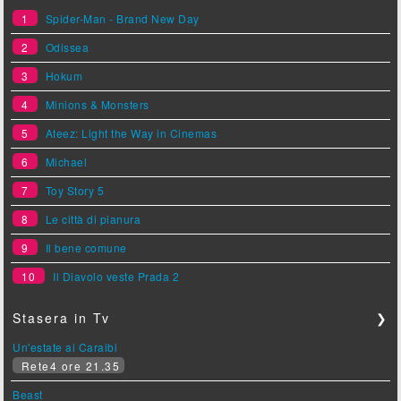
1
Spider-Man - Brand New Day
2
Odissea
3
Hokum
4
Minions & Monsters
5
Ateez: Light the Way in Cinemas
6
Michael
7
Toy Story 5
8
Le città di pianura
9
Il bene comune
10
Il Diavolo veste Prada 2
Stasera in Tv
❯
Un'estate ai Caraibi
Rete4 ore 21.35
Beast