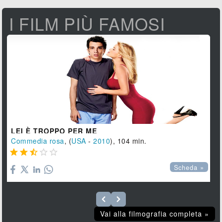
I FILM PIÙ FAMOSI
LEI È TROPPO PER ME
Commedia rosa
, (
USA
-
2010
), 104 min.





Scheda »
Vai alla filmografia completa »