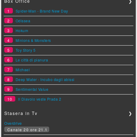
Box Office
❯
1
Spider-Man - Brand New Day
2
Odissea
3
Hokum
4
Minions & Monsters
5
Toy Story 5
6
Le città di pianura
7
Michael
8
Deep Water - Incubo dagli abissi
9
Sentimental Value
10
Il Diavolo veste Prada 2
Stasera in Tv
❯
Overdrive
Canale 20 ore 21.1