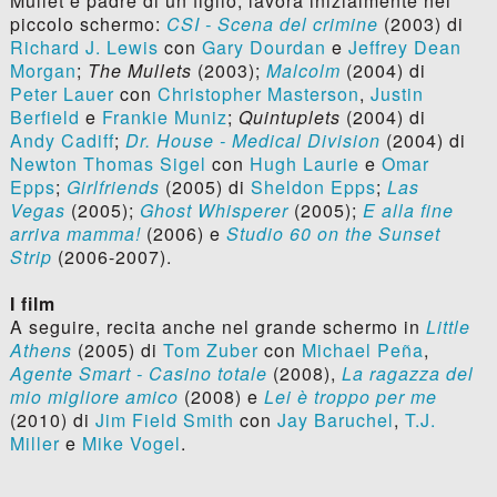
Mullet e padre di un figlio, lavora inizialmente nel
piccolo schermo:
CSI - Scena del crimine
(2003) di
Richard J. Lewis
con
Gary Dourdan
e
Jeffrey Dean
Morgan
;
The Mullets
(2003);
Malcolm
(2004) di
Peter Lauer
con
Christopher Masterson
,
Justin
Berfield
e
Frankie Muniz
;
Quintuplets
(2004) di
Andy Cadiff
;
Dr. House - Medical Division
(2004) di
Newton Thomas Sigel
con
Hugh Laurie
e
Omar
Epps
;
Girlfriends
(2005) di
Sheldon Epps
;
Las
Vegas
(2005);
Ghost Whisperer
(2005);
E alla fine
arriva mamma!
(2006) e
Studio 60 on the Sunset
Strip
(2006-2007).
I film
A seguire, recita anche nel grande schermo in
Little
Athens
(2005) di
Tom Zuber
con
Michael Peña
,
Agente Smart - Casino totale
(2008),
La ragazza del
mio migliore amico
(2008) e
Lei è troppo per me
(2010) di
Jim Field Smith
con
Jay Baruchel
,
T.J.
Miller
e
Mike Vogel
.