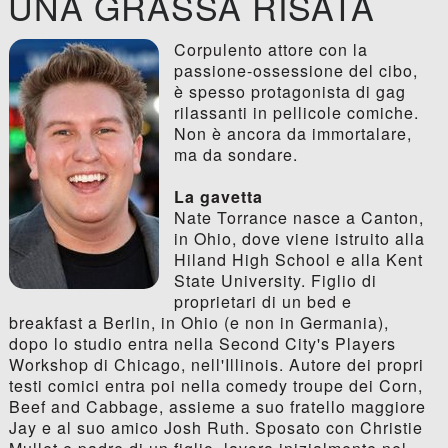
UNA GRASSA RISATA
Corpulento attore con la
passione-ossessione del cibo,
è spesso protagonista di gag
rilassanti in pellicole comiche.
Non è ancora da immortalare,
ma da sondare.
La gavetta
Nate Torrance nasce a Canton,
in Ohio, dove viene istruito alla
Hiland High School e alla Kent
State University. Figlio di
proprietari di un bed e
breakfast a Berlin, in Ohio (e non in Germania),
dopo lo studio entra nella Second City's Players
Workshop di Chicago, nell'Illinois. Autore dei propri
testi comici entra poi nella comedy troupe dei Corn,
Beef and Cabbage, assieme a suo fratello maggiore
Jay e al suo amico Josh Ruth. Sposato con Christie