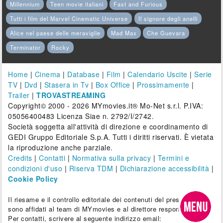
Millennium
Teen movie italiani
Fast and Furious
Tutti i film del Marvel Cinematic Universe
Il signore degli anelli
Alice nel paese delle meraviglie
Mad Max
Che Guevara
Terminator
Rocky
Home
|
Cinema
|
Database
|
Film
|
Calendario Uscite
|
Serie
TV
|
Dvd
|
Stasera in Tv
|
Box Office
|
Prossimamente
|
Trailer
|
TROVASTREAMING
Copyright© 2000 - 2026 MYmovies.it® Mo-Net s.r.l. P.IVA:
05056400483 Licenza Siae n. 2792/I/2742.
Società soggetta all'attività di direzione e coordinamento di
GEDI Gruppo Editoriale S.p.A. Tutti i diritti riservati. È vietata
la riproduzione anche parziale.
Credits
|
Contatti
|
Normativa sulla privacy
|
Termini e
condizioni d'uso
|
Riserva TDM
|
Dichiarazione accessibilità
|
Cookie Policy
Il riesame e il controllo editoriale dei contenuti del presente sito
sono affidati al team di MYmovies e al direttore responsabile.
Per contatti, scrivere al seguente indirizzo email: