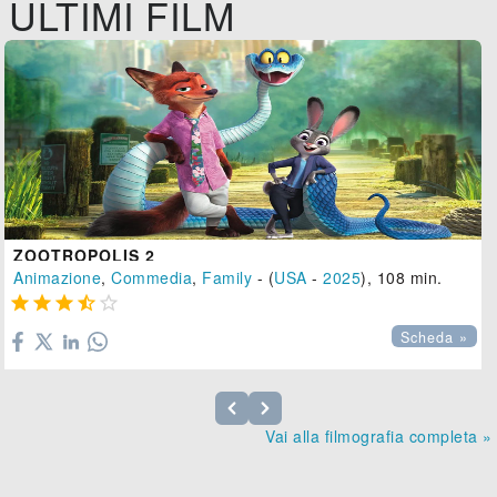
ULTIMI FILM
ZOOTROPOLIS 2
Animazione
,
Commedia
,
Family
- (
USA
-
2025
), 108 min.





Scheda »
Vai alla filmografia completa »