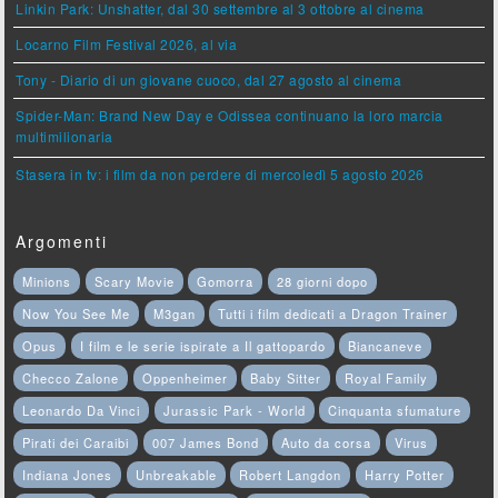
Linkin Park: Unshatter, dal 30 settembre al 3 ottobre al cinema
Locarno Film Festival 2026, al via
Tony - Diario di un giovane cuoco, dal 27 agosto al cinema
Spider-Man: Brand New Day e Odissea continuano la loro marcia
multimilionaria
Stasera in tv: i film da non perdere di mercoledì 5 agosto 2026
Argomenti
Minions
Scary Movie
Gomorra
28 giorni dopo
Now You See Me
M3gan
Tutti i film dedicati a Dragon Trainer
Opus
I film e le serie ispirate a Il gattopardo
Biancaneve
Checco Zalone
Oppenheimer
Baby Sitter
Royal Family
Leonardo Da Vinci
Jurassic Park - World
Cinquanta sfumature
Pirati dei Caraibi
007 James Bond
Auto da corsa
Virus
Indiana Jones
Unbreakable
Robert Langdon
Harry Potter