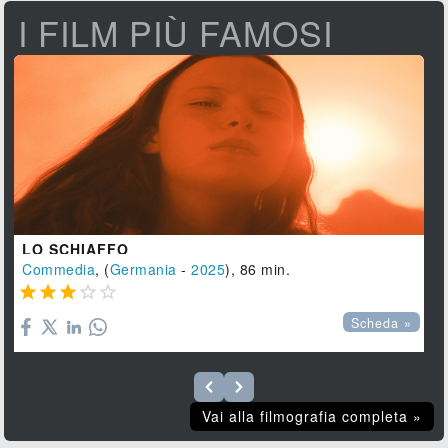
I FILM PIÙ FAMOSI
LO SCHIAFFO
Commedia
, (
Germania
-
2025
), 86 min.





Scheda »
Vai alla filmografia completa »