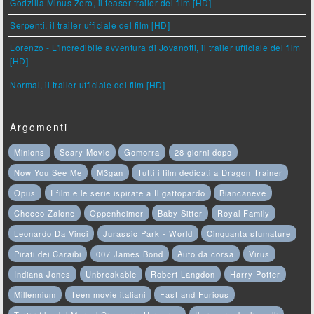
Godzilla Minus Zero, il teaser trailer del film [HD]
Serpenti, il trailer ufficiale del film [HD]
Lorenzo - L'incredibile avventura di Jovanotti, il trailer ufficiale del film
[HD]
Normal, il trailer ufficiale del film [HD]
Argomenti
Minions
Scary Movie
Gomorra
28 giorni dopo
Now You See Me
M3gan
Tutti i film dedicati a Dragon Trainer
Opus
I film e le serie ispirate a Il gattopardo
Biancaneve
Checco Zalone
Oppenheimer
Baby Sitter
Royal Family
Leonardo Da Vinci
Jurassic Park - World
Cinquanta sfumature
Pirati dei Caraibi
007 James Bond
Auto da corsa
Virus
Indiana Jones
Unbreakable
Robert Langdon
Harry Potter
Millennium
Teen movie italiani
Fast and Furious