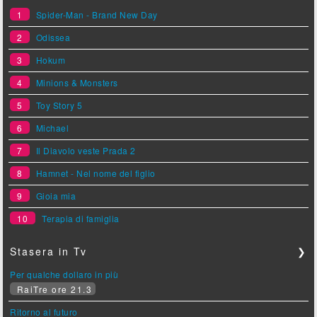
1
Spider-Man - Brand New Day
2
Odissea
3
Hokum
4
Minions & Monsters
5
Toy Story 5
6
Michael
7
Il Diavolo veste Prada 2
8
Hamnet - Nel nome del figlio
9
Gioia mia
10
Terapia di famiglia
Stasera in Tv
❯
Per qualche dollaro in più
RaiTre ore 21.3
Ritorno al futuro