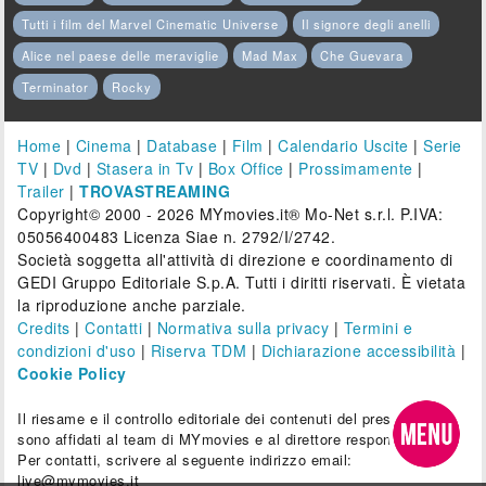
Tutti i film del Marvel Cinematic Universe
Il signore degli anelli
Alice nel paese delle meraviglie
Mad Max
Che Guevara
Terminator
Rocky
Home
|
Cinema
|
Database
|
Film
|
Calendario Uscite
|
Serie
TV
|
Dvd
|
Stasera in Tv
|
Box Office
|
Prossimamente
|
Trailer
|
TROVASTREAMING
Copyright© 2000 - 2026 MYmovies.it® Mo-Net s.r.l. P.IVA:
05056400483 Licenza Siae n. 2792/I/2742.
Società soggetta all'attività di direzione e coordinamento di
GEDI Gruppo Editoriale S.p.A. Tutti i diritti riservati. È vietata
la riproduzione anche parziale.
Credits
|
Contatti
|
Normativa sulla privacy
|
Termini e
condizioni d'uso
|
Riserva TDM
|
Dichiarazione accessibilità
|
Cookie Policy
Il riesame e il controllo editoriale dei contenuti del presente sito
sono affidati al team di MYmovies e al direttore responsabile.
Per contatti, scrivere al seguente indirizzo email:
live@mymovies.it