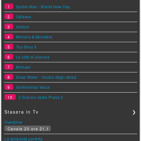
1
Spider-Man - Brand New Day
2
Odissea
3
Hokum
4
Minions & Monsters
5
Toy Story 5
6
Le città di pianura
7
Michael
8
Deep Water - Incubo dagli abissi
9
Sentimental Value
10
Il Diavolo veste Prada 2
Stasera in Tv
❯
Overdrive
Canale 20 ore 21.1
La tempesta perfetta