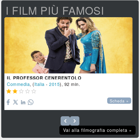
I FILM PIÙ FAMOSI
IL PROFESSOR CENERENTOLO
Commedia
, (
Italia
-
2015
), 92 min.





Scheda »
Vai alla filmografia completa »