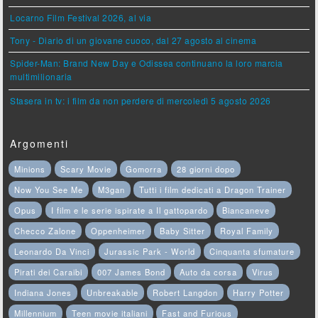
Locarno Film Festival 2026, al via
Tony - Diario di un giovane cuoco, dal 27 agosto al cinema
Spider-Man: Brand New Day e Odissea continuano la loro marcia
multimilionaria
Stasera in tv: i film da non perdere di mercoledì 5 agosto 2026
Argomenti
Minions
Scary Movie
Gomorra
28 giorni dopo
Now You See Me
M3gan
Tutti i film dedicati a Dragon Trainer
Opus
I film e le serie ispirate a Il gattopardo
Biancaneve
Checco Zalone
Oppenheimer
Baby Sitter
Royal Family
Leonardo Da Vinci
Jurassic Park - World
Cinquanta sfumature
Pirati dei Caraibi
007 James Bond
Auto da corsa
Virus
Indiana Jones
Unbreakable
Robert Langdon
Harry Potter
Millennium
Teen movie italiani
Fast and Furious