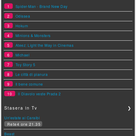
1
Spider-Man - Brand New Day
2
Odissea
3
Hokum
4
Minions & Monsters
5
Ateez: Light the Way in Cinemas
6
Michael
7
Toy Story 5
8
Le città di pianura
9
Il bene comune
10
Il Diavolo veste Prada 2
Stasera in Tv
❯
Un'estate ai Caraibi
Rete4 ore 21.35
Beast