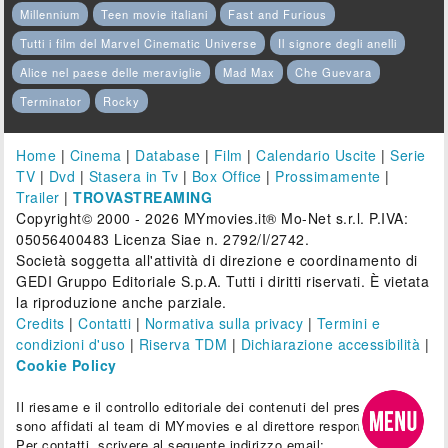
Millennium
Teen movie italiani
Fast and Furious
Tutti i film del Marvel Cinematic Universe
Il signore degli anelli
Alice nel paese delle meraviglie
Mad Max
Che Guevara
Terminator
Rocky
Home
|
Cinema
|
Database
|
Film
|
Calendario Uscite
|
Serie
TV
|
Dvd
|
Stasera in Tv
|
Box Office
|
Prossimamente
|
Trailer
|
TROVASTREAMING
Copyright© 2000 - 2026 MYmovies.it® Mo-Net s.r.l. P.IVA:
05056400483 Licenza Siae n. 2792/I/2742.
Società soggetta all'attività di direzione e coordinamento di
GEDI Gruppo Editoriale S.p.A. Tutti i diritti riservati. È vietata
la riproduzione anche parziale.
Credits
|
Contatti
|
Normativa sulla privacy
|
Termini e
condizioni d'uso
|
Riserva TDM
|
Dichiarazione accessibilità
|
Cookie Policy
Il riesame e il controllo editoriale dei contenuti del presente sito
sono affidati al team di MYmovies e al direttore responsabile.
Per contatti, scrivere al seguente indirizzo email: