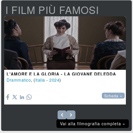
I FILM PIÙ FAMOSI
L'AMORE E LA GLORIA - LA GIOVANE DELEDDA
Drammatico
, (
Italia
-
2024
)

Scheda »
Vai alla filmografia completa »