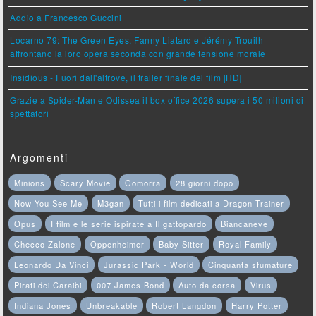
Addio a Francesco Guccini
Locarno 79: The Green Eyes, Fanny Liatard e Jérémy Trouilh
affrontano la loro opera seconda con grande tensione morale
Insidious - Fuori dall'altrove, il trailer finale del film [HD]
Grazie a Spider-Man e Odissea il box office 2026 supera i 50 milioni di
spettatori
Argomenti
Minions
Scary Movie
Gomorra
28 giorni dopo
Now You See Me
M3gan
Tutti i film dedicati a Dragon Trainer
Opus
I film e le serie ispirate a Il gattopardo
Biancaneve
Checco Zalone
Oppenheimer
Baby Sitter
Royal Family
Leonardo Da Vinci
Jurassic Park - World
Cinquanta sfumature
Pirati dei Caraibi
007 James Bond
Auto da corsa
Virus
Indiana Jones
Unbreakable
Robert Langdon
Harry Potter