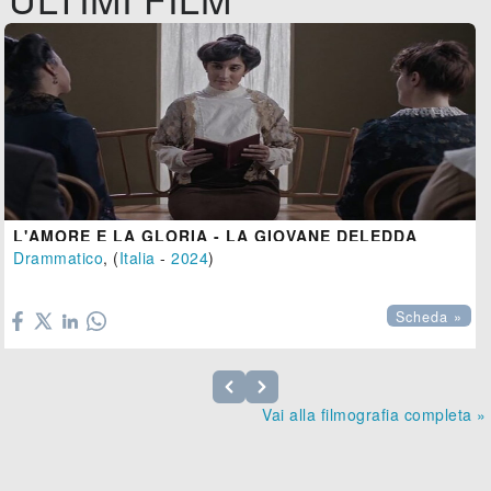
L'AMORE E LA GLORIA - LA GIOVANE DELEDDA
Drammatico
, (
Italia
-
2024
)

Scheda »
Vai alla filmografia completa »