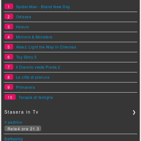
1
Spider-Man - Brand New Day
2
Odissea
3
Hokum
4
Minions & Monsters
5
Ateez: Light the Way in Cinemas
6
Toy Story 5
7
Il Diavolo veste Prada 2
8
Le città di pianura
9
Primavera
10
Terapia di famiglia
Stasera in Tv
❯
Il padrino
Rete4 ore 21.3
Battleship