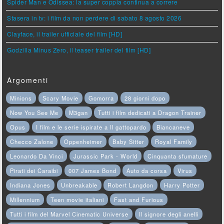
Spider Man e Odissea: la super coppia continua a correre
Stasera in tv: i film da non perdere di sabato 8 agosto 2026
Clayface, il trailer ufficiale del film [HD]
Godzilla Minus Zero, il teaser trailer del film [HD]
Argomenti
Minions
Scary Movie
Gomorra
28 giorni dopo
Now You See Me
M3gan
Tutti i film dedicati a Dragon Trainer
Opus
I film e le serie ispirate a Il gattopardo
Biancaneve
Checco Zalone
Oppenheimer
Baby Sitter
Royal Family
Leonardo Da Vinci
Jurassic Park - World
Cinquanta sfumature
Pirati dei Caraibi
007 James Bond
Auto da corsa
Virus
Indiana Jones
Unbreakable
Robert Langdon
Harry Potter
Millennium
Teen movie italiani
Fast and Furious
Tutti i film del Marvel Cinematic Universe
Il signore degli anelli