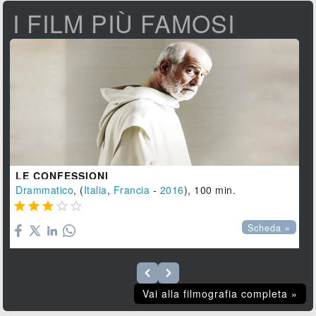
I FILM PIÙ FAMOSI
LE CONFESSIONI
Drammatico
, (
Italia
,
Francia
-
2016
), 100 min.





Scheda »
Vai alla filmografia completa »