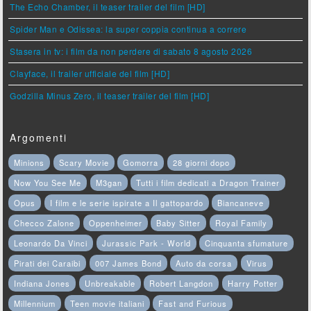
The Echo Chamber, il teaser trailer del film [HD]
Spider Man e Odissea: la super coppia continua a correre
Stasera in tv: i film da non perdere di sabato 8 agosto 2026
Clayface, il trailer ufficiale del film [HD]
Godzilla Minus Zero, il teaser trailer del film [HD]
Argomenti
Minions
Scary Movie
Gomorra
28 giorni dopo
Now You See Me
M3gan
Tutti i film dedicati a Dragon Trainer
Opus
I film e le serie ispirate a Il gattopardo
Biancaneve
Checco Zalone
Oppenheimer
Baby Sitter
Royal Family
Leonardo Da Vinci
Jurassic Park - World
Cinquanta sfumature
Pirati dei Caraibi
007 James Bond
Auto da corsa
Virus
Indiana Jones
Unbreakable
Robert Langdon
Harry Potter
Millennium
Teen movie italiani
Fast and Furious