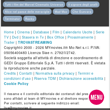
Tutti i film del Marvel Cinematic Universe
Il signore degli anelli
Alice nel paese delle meraviglie
Mad Max
Che Guevara
Terminator
Rocky
Home
|
Cinema
|
Database
|
Film
|
Calendario Uscite
|
Serie
TV
|
Dvd
|
Stasera in Tv
|
Box Office
|
Prossimamente
|
Trailer
|
TROVASTREAMING
Copyright© 2000 - 2026 MYmovies.it® Mo-Net s.r.l. P.IVA:
05056400483 Licenza Siae n. 2792/I/2742.
Società soggetta all'attività di direzione e coordinamento di
GEDI Gruppo Editoriale S.p.A. Tutti i diritti riservati. È vietata
la riproduzione anche parziale.
Credits
|
Contatti
|
Normativa sulla privacy
|
Termini e
condizioni d'uso
|
Riserva TDM
|
Dichiarazione accessibilità
|
Cookie Policy
Il riesame e il controllo editoriale dei contenuti del presente sito
sono affidati al team di MYmovies e al direttore responsabile.
Per contatti, scrivere al seguente indirizzo email:
live@mymovies.it