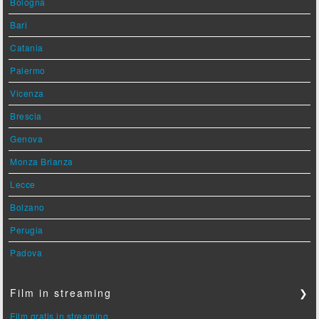
Bologna
Bari
Catania
Palermo
Vicenza
Brescia
Genova
Monza Brianza
Lecce
Bolzano
Perugia
Padova
Film in streaming
❯
Film gratis in streaming