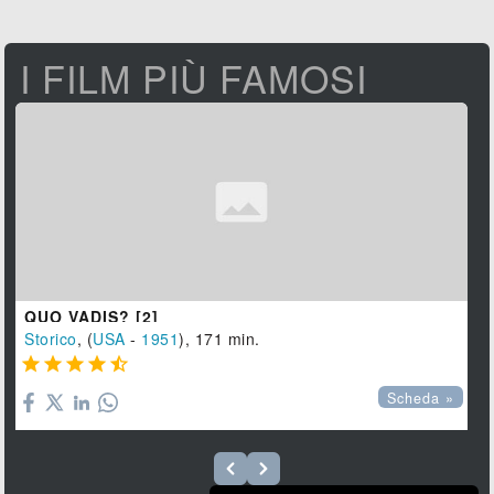
I FILM PIÙ FAMOSI
QUO VADIS? [2]
Storico
, (
USA
-
1951
), 171 min.





Scheda »