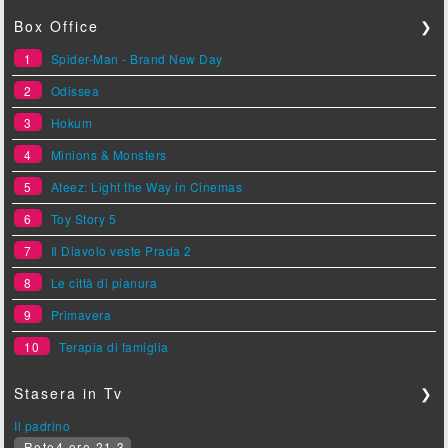
Box Office
❯
1
Spider-Man - Brand New Day
2
Odissea
3
Hokum
4
Minions & Monsters
5
Ateez: Light the Way in Cinemas
6
Toy Story 5
7
Il Diavolo veste Prada 2
8
Le città di pianura
9
Primavera
10
Terapia di famiglia
Stasera in Tv
❯
Il padrino
Rete4 ore 21.3