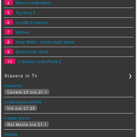
4
Minions & Monsters
5
Toy Story 5
6
Le città di pianura
7
Michael
8
Deep Water - Incubo dagli abissi
9
Sentimental Value
10
Il Diavolo veste Prada 2
Stasera in Tv
❯
Overdrive
Canale 20 ore 21.1
La tempesta perfetta
Iris ore 21.25
Il sesto giorno
Rai Movie ore 21.1
Siberia