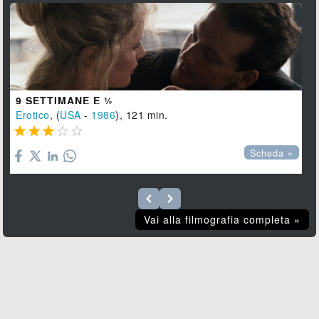
9 SETTIMANE E ½
Erotico
, (
USA
-
1986
), 121 min.





Scheda »
Vai alla filmografia completa »