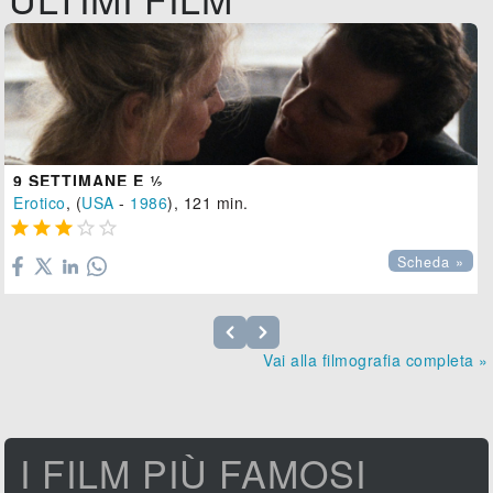
9 SETTIMANE E ½
Erotico
, (
USA
-
1986
), 121 min.





Scheda »
Vai alla filmografia completa »
I FILM PIÙ FAMOSI