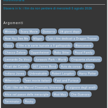
multimilionaria
Stasera in tv: i film da non perdere di mercoledì 5 agosto 2026
Argomenti
Minions
Scary Movie
Gomorra
28 giorni dopo
Now You See Me
M3gan
Tutti i film dedicati a Dragon Trainer
Opus
I film e le serie ispirate a Il gattopardo
Biancaneve
Checco Zalone
Oppenheimer
Baby Sitter
Royal Family
Leonardo Da Vinci
Jurassic Park - World
Cinquanta sfumature
Pirati dei Caraibi
007 James Bond
Auto da corsa
Virus
Indiana Jones
Unbreakable
Robert Langdon
Harry Potter
Millennium
Teen movie italiani
Fast and Furious
Tutti i film del Marvel Cinematic Universe
Il signore degli anelli
Alice nel paese delle meraviglie
Mad Max
Che Guevara
Terminator
Rocky