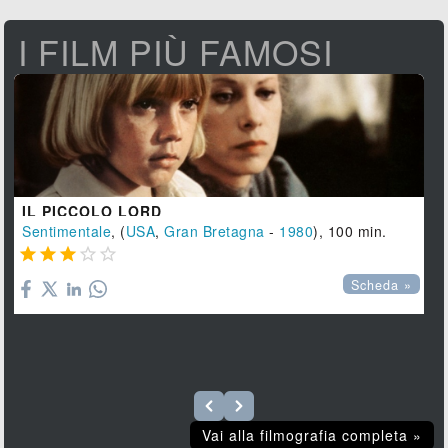
I FILM PIÙ FAMOSI
IL PICCOLO LORD
Sentimentale
, (
USA
,
Gran Bretagna
-
1980
), 100 min.





Scheda »
Vai alla filmografia completa »