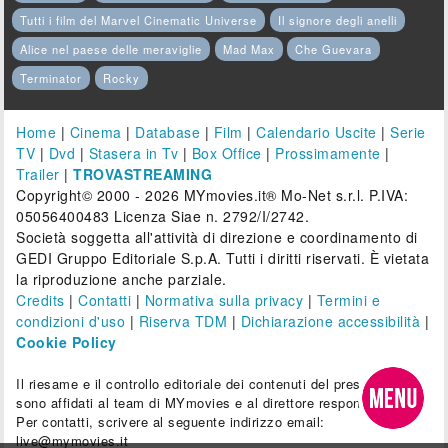
Tutti i film del Marvel Cinematic Universe
Il signore degli anelli
Alice nel paese delle meraviglie
Mad Max
Che Guevara
Terminator
Rocky
Home
|
Cinema
|
Database
|
Film
|
Calendario Uscite
|
Serie
TV
|
Dvd
|
Stasera in Tv
|
Box Office
|
Prossimamente
|
Trailer
|
TROVASTREAMING
Copyright© 2000 - 2026 MYmovies.it® Mo-Net s.r.l. P.IVA:
05056400483 Licenza Siae n. 2792/I/2742.
Società soggetta all'attività di direzione e coordinamento di
GEDI Gruppo Editoriale S.p.A. Tutti i diritti riservati. È vietata
la riproduzione anche parziale.
Credits
|
Contatti
|
Normativa sulla privacy
|
Termini e
condizioni d'uso
|
Riserva TDM
|
Dichiarazione accessibilità
|
Cookie Policy
Il riesame e il controllo editoriale dei contenuti del presente sito
sono affidati al team di MYmovies e al direttore responsabile.
Per contatti, scrivere al seguente indirizzo email:
live@mymovies.it