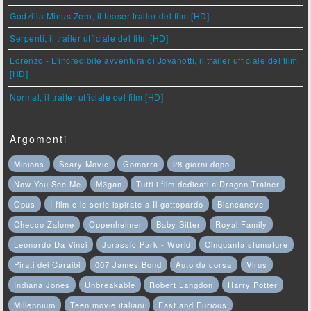
Godzilla Minus Zero, il teaser trailer del film [HD]
Serpenti, il trailer ufficiale del film [HD]
Lorenzo - L'incredibile avventura di Jovanotti, il trailer ufficiale del film
[HD]
Normal, il trailer ufficiale del film [HD]
Argomenti
Minions
Scary Movie
Gomorra
28 giorni dopo
Now You See Me
M3gan
Tutti i film dedicati a Dragon Trainer
Opus
I film e le serie ispirate a Il gattopardo
Biancaneve
Checco Zalone
Oppenheimer
Baby Sitter
Royal Family
Leonardo Da Vinci
Jurassic Park - World
Cinquanta sfumature
Pirati dei Caraibi
007 James Bond
Auto da corsa
Virus
Indiana Jones
Unbreakable
Robert Langdon
Harry Potter
Millennium
Teen movie italiani
Fast and Furious