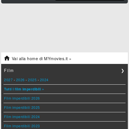

Vai alla home di MYmovies.it »
Film
❯
2027
-
2026
-
2025
-
2024
Tutti i film imperdibili »
Film imperdibili 2026
Film imperdibili 2025
Film imperdibili 2024
Film imperdibili 2023