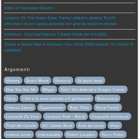
Addio a Francesco Guccini
Locarno 79: The Green Eyes, Fanny Liatard e Jérémy Trouilh
affrontano la loro opera seconda con grande tensione morale
Insidious - Fuori dall'altrove, il trailer finale del film [HD]
Grazie a Spider-Man e Odissea il box office 2026 supera i 50 milioni di
spettatori
Argomenti
Minions
Scary Movie
Gomorra
28 giorni dopo
Now You See Me
M3gan
Tutti i film dedicati a Dragon Trainer
Opus
I film e le serie ispirate a Il gattopardo
Biancaneve
Checco Zalone
Oppenheimer
Baby Sitter
Royal Family
Leonardo Da Vinci
Jurassic Park - World
Cinquanta sfumature
Pirati dei Caraibi
007 James Bond
Auto da corsa
Virus
Indiana Jones
Unbreakable
Robert Langdon
Harry Potter