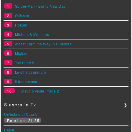
1
Spider-Man - Brand New Day
2
Odissea
3
Hokum
4
Minions & Monsters
5
Ateez: Light the Way in Cinemas
6
Michael
7
Toy Story 5
8
Le città di pianura
9
Il bene comune
10
Il Diavolo veste Prada 2
Stasera in Tv
❯
Un'estate ai Caraibi
Rete4 ore 21.35
Beast