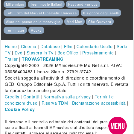
Millennium
Teen movie italiani
Fast and Furious
Tutti i film del Marvel Cinematic Universe
Il signore degli anelli
Alice nel paese delle meraviglie
Mad Max
Che Guevara
Terminator
Rocky
Home
|
Cinema
|
Database
|
Film
|
Calendario Uscite
|
Serie
TV
|
Dvd
|
Stasera in Tv
|
Box Office
|
Prossimamente
|
Trailer
|
TROVASTREAMING
Copyright© 2000 - 2026 MYmovies.it® Mo-Net s.r.l. P.IVA:
05056400483 Licenza Siae n. 2792/I/2742.
Società soggetta all'attività di direzione e coordinamento di
GEDI Gruppo Editoriale S.p.A. Tutti i diritti riservati. È vietata
la riproduzione anche parziale.
Credits
|
Contatti
|
Normativa sulla privacy
|
Termini e
condizioni d'uso
|
Riserva TDM
|
Dichiarazione accessibilità
|
Cookie Policy
Il riesame e il controllo editoriale dei contenuti del presente sito
sono affidati al team di MYmovies e al direttore responsabile.
Per contatti, scrivere al seguente indirizzo email: