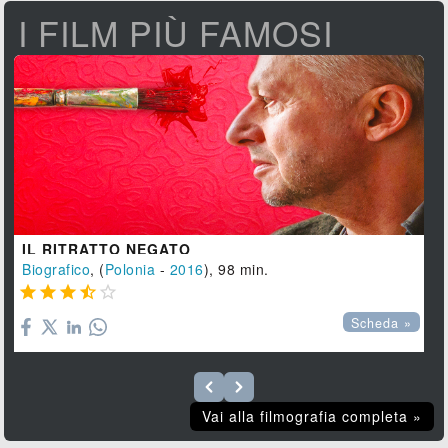
I FILM PIÙ FAMOSI
IL RITRATTO NEGATO
Biografico
, (
Polonia
-
2016
), 98 min.





Scheda »
Vai alla filmografia completa »