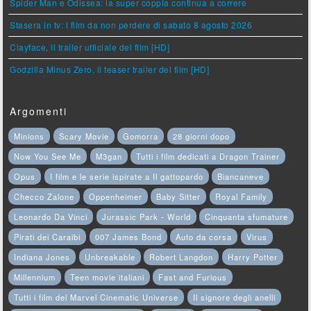
Spider Man e Odissea: la super coppia continua a correre
Stasera in tv: i film da non perdere di sabato 8 agosto 2026
Clayface, il trailer ufficiale del film [HD]
Godzilla Minus Zero, il teaser trailer del film [HD]
Argomenti
Minions
Scary Movie
Gomorra
28 giorni dopo
Now You See Me
M3gan
Tutti i film dedicati a Dragon Trainer
Opus
I film e le serie ispirate a Il gattopardo
Biancaneve
Checco Zalone
Oppenheimer
Baby Sitter
Royal Family
Leonardo Da Vinci
Jurassic Park - World
Cinquanta sfumature
Pirati dei Caraibi
007 James Bond
Auto da corsa
Virus
Indiana Jones
Unbreakable
Robert Langdon
Harry Potter
Millennium
Teen movie italiani
Fast and Furious
Tutti i film del Marvel Cinematic Universe
Il signore degli anelli