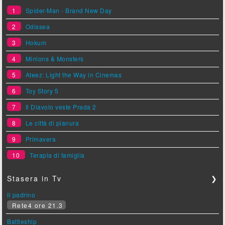
1
Spider-Man - Brand New Day
2
Odissea
3
Hokum
4
Minions & Monsters
5
Ateez: Light the Way in Cinemas
6
Toy Story 5
7
Il Diavolo veste Prada 2
8
Le città di pianura
9
Primavera
10
Terapia di famiglia
Stasera in Tv
❯
Il padrino
Rete4 ore 21.3
Battleship