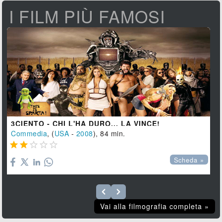
I FILM PIÙ FAMOSI
3CIENTO - CHI L'HA DURO... LA VINCE!
Commedia
, (
USA
-
2008
), 84 min.





Scheda »
Vai alla filmografia completa »