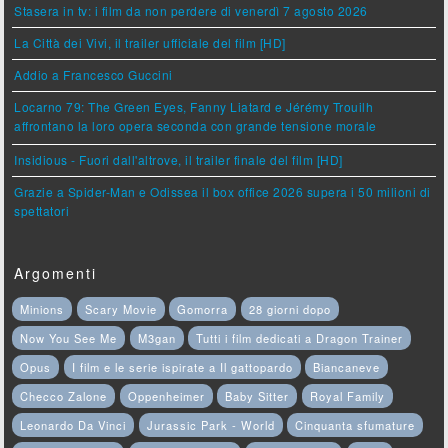
Stasera in tv: i film da non perdere di venerdì 7 agosto 2026
La Città dei Vivi, il trailer ufficiale del film [HD]
Addio a Francesco Guccini
Locarno 79: The Green Eyes, Fanny Liatard e Jérémy Trouilh
affrontano la loro opera seconda con grande tensione morale
Insidious - Fuori dall'altrove, il trailer finale del film [HD]
Grazie a Spider-Man e Odissea il box office 2026 supera i 50 milioni di
spettatori
Argomenti
Minions
Scary Movie
Gomorra
28 giorni dopo
Now You See Me
M3gan
Tutti i film dedicati a Dragon Trainer
Opus
I film e le serie ispirate a Il gattopardo
Biancaneve
Checco Zalone
Oppenheimer
Baby Sitter
Royal Family
Leonardo Da Vinci
Jurassic Park - World
Cinquanta sfumature