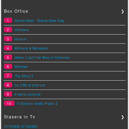
Box Office
❯
1
Spider-Man - Brand New Day
2
Odissea
3
Hokum
4
Minions & Monsters
5
Ateez: Light the Way in Cinemas
6
Michael
7
Toy Story 5
8
Le città di pianura
9
Il bene comune
10
Il Diavolo veste Prada 2
Stasera in Tv
❯
Un'estate ai Caraibi