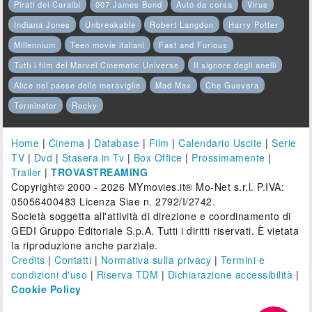
Pirati dei Caraibi
007 James Bond
Auto da corsa
Virus
Indiana Jones
Unbreakable
Robert Langdon
Harry Potter
Millennium
Teen movie italiani
Fast and Furious
Tutti i film del Marvel Cinematic Universe
Il signore degli anelli
Alice nel paese delle meraviglie
Mad Max
Che Guevara
Terminator
Rocky
Home
|
Cinema
|
Database
|
Film
|
Calendario Uscite
|
Serie
TV
|
Dvd
|
Stasera in Tv
|
Box Office
|
Prossimamente
|
Trailer
|
TROVASTREAMING
Copyright© 2000 - 2026 MYmovies.it® Mo-Net s.r.l. P.IVA:
05056400483 Licenza Siae n. 2792/I/2742.
Società soggetta all'attività di direzione e coordinamento di
GEDI Gruppo Editoriale S.p.A. Tutti i diritti riservati. È vietata
la riproduzione anche parziale.
Credits
|
Contatti
|
Normativa sulla privacy
|
Termini e
condizioni d'uso
|
Riserva TDM
|
Dichiarazione accessibilità
|
Cookie Policy