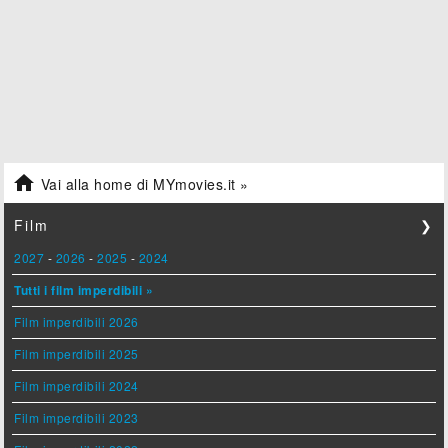

Vai alla home di MYmovies.it »
Film
❯
2027
-
2026
-
2025
-
2024
Tutti i film imperdibili »
Film imperdibili 2026
Film imperdibili 2025
Film imperdibili 2024
Film imperdibili 2023