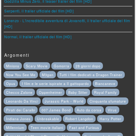
Godzilla Minus Zero, il teaser trailer del film [HD]
Serpenti, il trailer ufficiale del film [HD]
Lorenzo - L'incredibile avventura di Jovanotti, il trailer ufficiale del film
[HD]
Normal, il trailer ufficiale del film [HD]
Argomenti
Minions
Scary Movie
Gomorra
28 giorni dopo
Now You See Me
M3gan
Tutti i film dedicati a Dragon Trainer
Opus
I film e le serie ispirate a Il gattopardo
Biancaneve
Checco Zalone
Oppenheimer
Baby Sitter
Royal Family
Leonardo Da Vinci
Jurassic Park - World
Cinquanta sfumature
Pirati dei Caraibi
007 James Bond
Auto da corsa
Virus
Indiana Jones
Unbreakable
Robert Langdon
Harry Potter
Millennium
Teen movie italiani
Fast and Furious