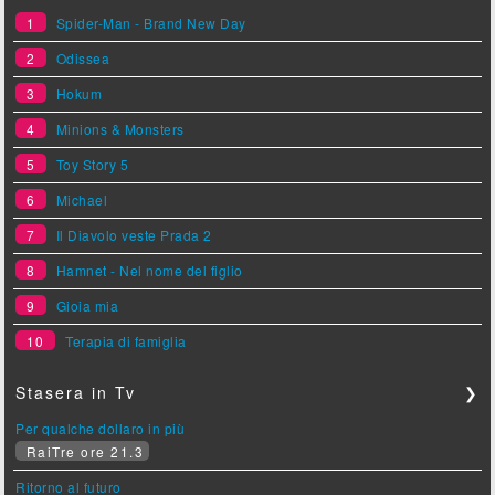
1
Spider-Man - Brand New Day
2
Odissea
3
Hokum
4
Minions & Monsters
5
Toy Story 5
6
Michael
7
Il Diavolo veste Prada 2
8
Hamnet - Nel nome del figlio
9
Gioia mia
10
Terapia di famiglia
Stasera in Tv
❯
Per qualche dollaro in più
RaiTre ore 21.3
Ritorno al futuro