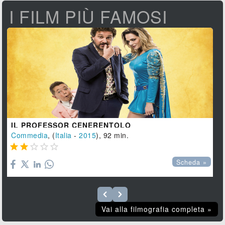
I FILM PIÙ FAMOSI
IL PROFESSOR CENERENTOLO
Commedia
, (
Italia
-
2015
), 92 min.





Scheda »
Vai alla filmografia completa »