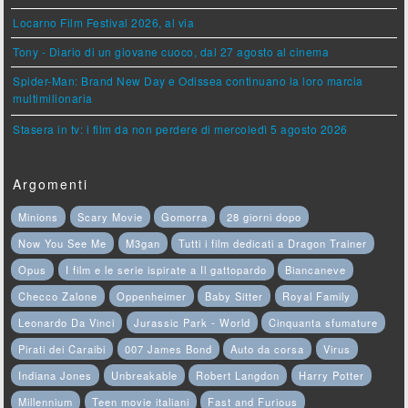
Locarno Film Festival 2026, al via
Tony - Diario di un giovane cuoco, dal 27 agosto al cinema
Spider-Man: Brand New Day e Odissea continuano la loro marcia
multimilionaria
Stasera in tv: i film da non perdere di mercoledì 5 agosto 2026
Argomenti
Minions
Scary Movie
Gomorra
28 giorni dopo
Now You See Me
M3gan
Tutti i film dedicati a Dragon Trainer
Opus
I film e le serie ispirate a Il gattopardo
Biancaneve
Checco Zalone
Oppenheimer
Baby Sitter
Royal Family
Leonardo Da Vinci
Jurassic Park - World
Cinquanta sfumature
Pirati dei Caraibi
007 James Bond
Auto da corsa
Virus
Indiana Jones
Unbreakable
Robert Langdon
Harry Potter
Millennium
Teen movie italiani
Fast and Furious