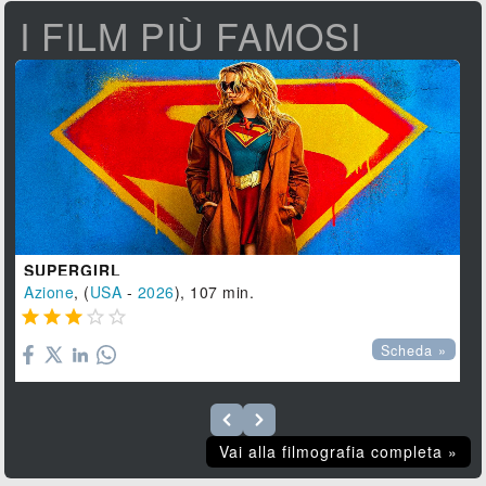
I FILM PIÙ FAMOSI
SUPERGIRL
Azione
, (
USA
-
2026
), 107 min.





Scheda »
Vai alla filmografia completa »