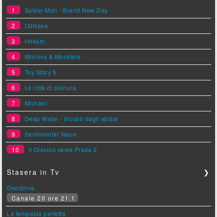
1
Spider-Man - Brand New Day
2
Odissea
3
Hokum
4
Minions & Monsters
5
Toy Story 5
6
Le città di pianura
7
Michael
8
Deep Water - Incubo dagli abissi
9
Sentimental Value
10
Il Diavolo veste Prada 2
Stasera in Tv
❯
Overdrive
Canale 20 ore 21.1
La tempesta perfetta