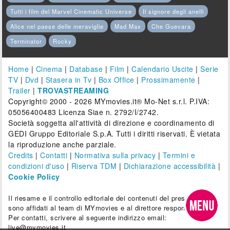
Tutti i film del Marvel Cinematic Universe
Il signore degli anelli
Alice nel paese delle meraviglie
Mad Max
Che Guevara
Terminator
Rocky
Home
|
Cinema
|
Database
|
Film
|
Calendario Uscite
|
Serie
TV
|
Dvd
|
Stasera in Tv
|
Box Office
|
Prossimamente
|
Trailer
|
TROVASTREAMING
Copyright© 2000 - 2026 MYmovies.it® Mo-Net s.r.l. P.IVA:
05056400483 Licenza Siae n. 2792/I/2742.
Società soggetta all'attività di direzione e coordinamento di
GEDI Gruppo Editoriale S.p.A. Tutti i diritti riservati. È vietata
la riproduzione anche parziale.
Credits
|
Contatti
|
Normativa sulla privacy
|
Termini e
condizioni d'uso
|
Riserva TDM
|
Dichiarazione accessibilità
|
Cookie Policy
Il riesame e il controllo editoriale dei contenuti del presente sito
sono affidati al team di MYmovies e al direttore responsabile.
Per contatti, scrivere al seguente indirizzo email:
live@mymovies.it