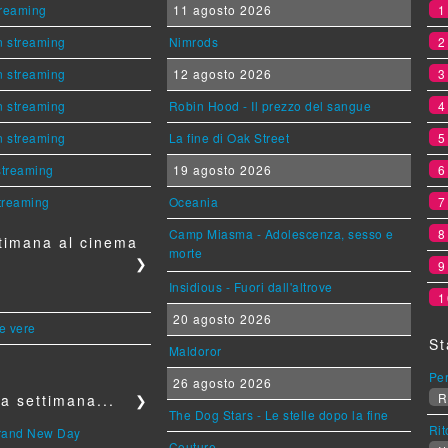
streaming
11 agosto 2026
n streaming
Nimrods
n streaming
12 agosto 2026
n streaming
Robin Hood - Il prezzo del sangue
n streaming
La fine di Oak Street
 streaming
19 agosto 2026
streaming
Oceania
Camp Miasma - Adolescenza, sesso e
timana al cinema
morte
❯
Insidious - Fuori dall'altrove
1
20 agosto 2026
le vere
St
Maldoror
Per
26 agosto 2026
R
a settimana...
❯
The Dog Stars - Le stelle dopo la fine
Rit
Brand New Day
Couture