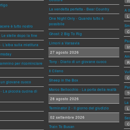
It
rtigo
La vendetta perfetta - Bear Country
A 0
L
One Night Only - Quando tutto è
possibile
Sm
piacere è tutto nostro
C
Ghost: 2 Big To Rig
 Le stelle dopo la fine
Pa
Limoni a Varsavia
L'alba sulla mietitura
Ir
27 agosto 2026
omsday
Am
Tony - Diario di un giovane cuoco
R
cammino per ricominciare
Il Cileno
Vu
C
Sheep in the Box
i un giovane cuoco
Par
Marco Bellocchio - La porta della realtà
- La piccola cucina di
T
28 agosto 2026
La 
Terminator 2 - Il giorno del giudizio
L
02 settembre 2026
Se
C
Train To Busan