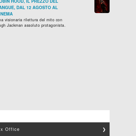
OBIN HOOD, IL PREZZO DEL
ANGUE, DAL 12 AGOSTO AL
INEMA
a visionaria rilettura del mito con
ugh Jackman assoluto protagonista.
x Office
❯