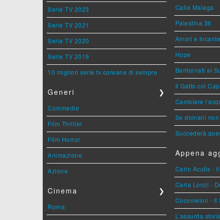
Calle Malaga
Serie TV 2023
Palestina 36
Serie TV 2021
Amori e Incant
Serie TV 2020
Hope
Serie TV 2019
Bentornati al S
10 migliori serie tv coreane di sempre
Il Gatto col Ca
Generi
❯
Cambiare l'acqu
Commedie
Se domani non 
Film Thriller
Succederà ques
Film Horror
Appena agg
Animazione
Carlo Acutis - 
Azione
Carla Lonzi - D
Cinema
❯
Cocomelon - Il 
Roma
L'assurda stori