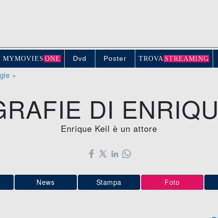
Dvd
Poster
MYMOVIE
S
ONE
TROV
A
STREAMING
ogle »
RAFIE DI ENRIQU
Enrique Keil è un attore
News
Stampa
Foto