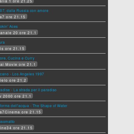
alia 1 ore 21.25
07, dalla Russia con amore
a7 ore 21.15
okin' Aces
anale 20 ore 21.1
ura
is ore 21.15
ore, Cucina e Curry
ai Movie ore 21.1
lcano - Los Angeles 1997
ielo ore 21.2
adise - La strada per il paradiso
v 2000 ore 21.1
forma dell'acqua - The Shape of Water
a7Cinema ore 21.15
ssomatto
ine34 ore 21.15