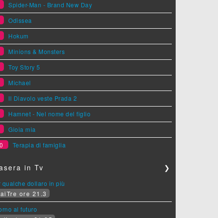
1
Spider-Man - Brand New Day
2
Odissea
3
Hokum
4
Minions & Monsters
5
Toy Story 5
6
Michael
7
Il Diavolo veste Prada 2
8
Hamnet - Nel nome del figlio
9
Gioia mia
0
Terapia di famiglia
asera in Tv
❯
 qualche dollaro in più
aiTre ore 21.3
orno al futuro