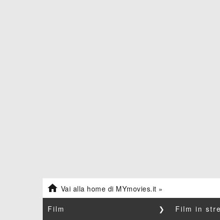

Vai alla home di MYmovies.it »
Film
❯
Film in st