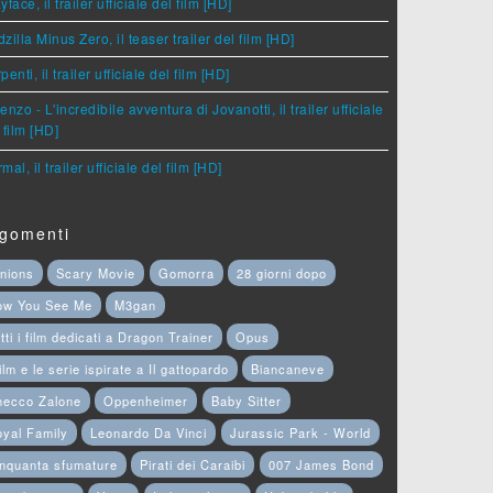
yface, il trailer ufficiale del film [HD]
zilla Minus Zero, il teaser trailer del film [HD]
penti, il trailer ufficiale del film [HD]
enzo - L'incredibile avventura di Jovanotti, il trailer ufficiale
 film [HD]
mal, il trailer ufficiale del film [HD]
gomenti
nions
Scary Movie
Gomorra
28 giorni dopo
ow You See Me
M3gan
tti i film dedicati a Dragon Trainer
Opus
film e le serie ispirate a Il gattopardo
Biancaneve
hecco Zalone
Oppenheimer
Baby Sitter
yal Family
Leonardo Da Vinci
Jurassic Park - World
nquanta sfumature
Pirati dei Caraibi
007 James Bond