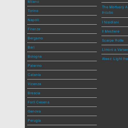
Milano
The Mortuary As
Torino
Incubo
Napoli
I Nisidiani
Firenze
Il Mestiere
Bergamo
Scarpe Rotte
Bari
Limoni a Varsa
Bologna
Ateez: Light t
Palermo
Catania
Vicenza
Brescia
Forlì Cesena
Genova
Perugia