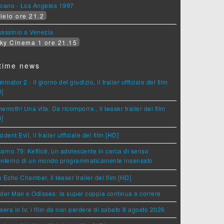
lcano - Los Angeles 1997
ielo ore 21.2
assinio a Venezia
ky Cinema 1 ore 21.15
time news
minator 2 - Il giorno del giudizio, il trailer ufficiale del film
D]
emoth! Una vita. Da ricomporre., il teaser trailer del film
D]
ident Evil, il trailer ufficiale del film [HD]
arno 79: Ketticè, un adolescente in cerca di senso
'interno di un mondo programmaticamente insensato
 Echo Chamber, il teaser trailer del film [HD]
der Man e Odissea: la super coppia continua a correre
sera in tv: i film da non perdere di sabato 8 agosto 2026