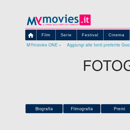

Film
Serie
Festival
Cinema
MYmovies ONE »
Aggiungi alle fonti preferite Go
FOTOG
Biografia
Filmografia
Premi