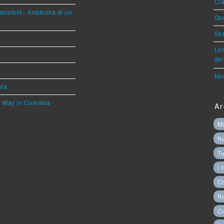
Cla
sistant - Anatomia di un
God
Ser
Lor
del
Nor
via
he Way in Cinemas
Ar
Mi
N
Tu
I 
C
Ro
Ci