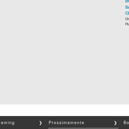
R
S
C
Un
H
reaming
❯
Prossimamente
❯
Bo