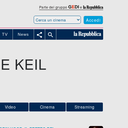
Parte del gruppo
e
Accedi


TV
News
E KEIL
Video
Cinema
Streaming