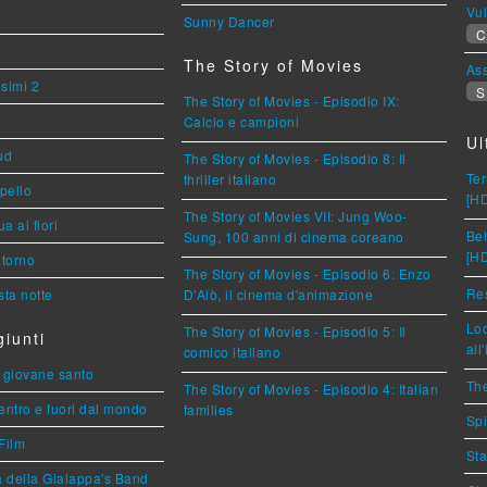
Vu
Sunny Dancer
C
The Story of Movies
Ass
esimi 2
S
The Story of Movies - Episodio IX:
Calcio e campioni
Ul
ud
The Story of Movies - Episodio 8: Il
Ter
thriller italiano
ppello
[H
The Story of Movies VII: Jung Woo-
a ai fiori
Beh
Sung, 100 anni di cinema coreano
[H
torno
The Story of Movies - Episodio 6: Enzo
Res
ta notte
D'Alò, il cinema d'animazione
Loc
The Story of Movies - Episodio 5: Il
iunti
all
comico italiano
Il giovane santo
The
The Story of Movies - Episodio 4: Italian
entro e fuori dal mondo
families
Spi
Film
Sta
a della Gialappa's Band