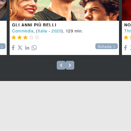
GLI ANNI PIÙ BELLI
NO
Commedia
, (
Italia
-
2020
), 129 min.
Thr






 »
Scheda »