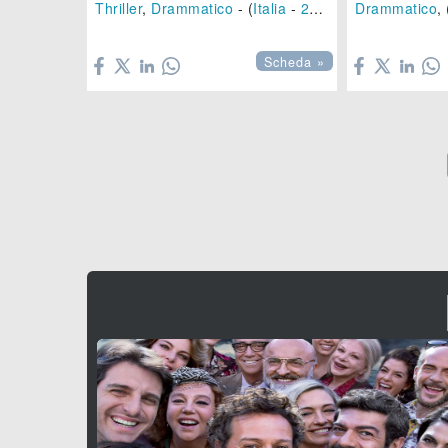
Thriller
,
Drammatico
- (
Italia
-
2025
), 110 min.
Drammatico
, 


Scheda »