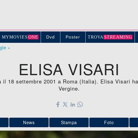
Dvd
Poster
MYMOVIE
S
ONE
TROV
A
STREAMING
ogle »
ELISA VISARI
ata il 18 settembre 2001 a Roma (Italia). Elisa Visari 
Vergine.
News
Stampa
Foto