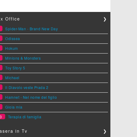
x Office
❯
1
Spider-Man - Brand New Day
2
Odissea
3
Hokum
4
Minions & Monsters
5
Toy Story 5
6
Michael
7
Il Diavolo veste Prada 2
8
Hamnet - Nel nome del figlio
9
Gioia mia
0
Terapia di famiglia
asera in Tv
❯