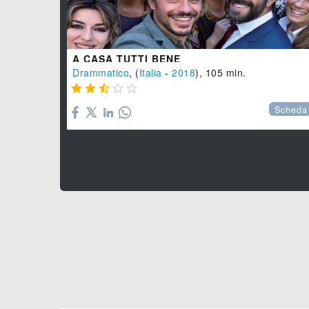
A CASA TUTTI BENE
Drammatico
, (
Italia
-
2018
), 105 min.





Scheda