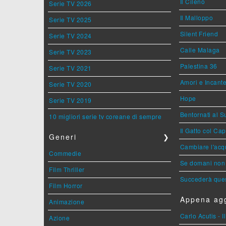
Il Cileno
Serie TV 2026
Il Malloppo
Serie TV 2025
Silent Friend
Serie TV 2024
Calle Malaga
Serie TV 2023
Palestina 36
Serie TV 2021
Amori e Incant
Serie TV 2020
Hope
Serie TV 2019
Bentornati al S
10 migliori serie tv coreane di sempre
Il Gatto col Ca
Generi
❯
Cambiare l'acqu
Commedie
Se domani non 
Film Thriller
Succederà ques
Film Horror
Appena agg
Animazione
Carlo Acutis - 
Azione