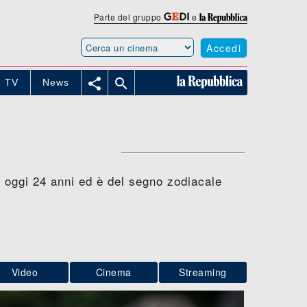
Parte del gruppo
e
Accedi


TV
News
ha oggi 24 anni ed è del segno zodiacale
Video
Cinema
Streaming