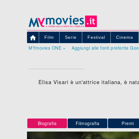

Film
Serie
Festival
Cinema
MYmovies ONE »
Aggiungi alle fonti preferite Go
Elisa Visari è un'attrice italiana, è n
Biografia
Filmografia
Premi