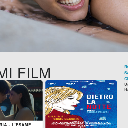
MI FILM
R
S
C
Un
H
IA - L'ESAME
LU