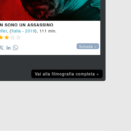
N SONO UN ASSASSINO
DIETRO LA
iller
, (
Italia
-
2019
), 111 min.
Thriller
, (
Ital








Scheda »
Vai alla filmografia completa »