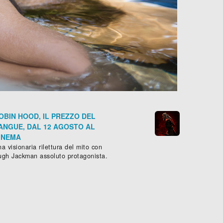
OBIN HOOD, IL PREZZO DEL
ANGUE, DAL 12 AGOSTO AL
INEMA
a visionaria rilettura del mito con
ugh Jackman assoluto protagonista.
CE DEI TUOI OCCHI
GLI ANNI PIÙ BELLI