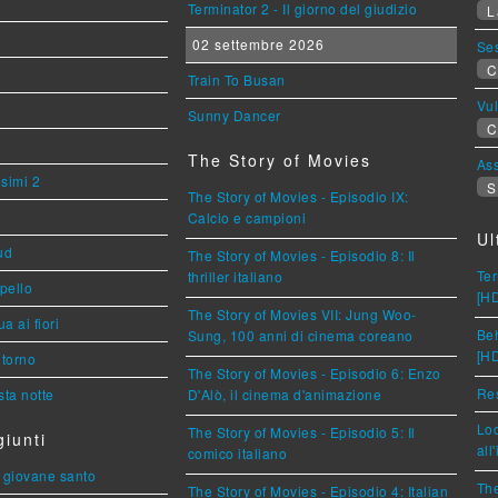
Terminator 2 - Il giorno del giudizio
L
02 settembre 2026
Se
C
Train To Busan
Vu
Sunny Dancer
C
The Story of Movies
Ass
esimi 2
S
The Story of Movies - Episodio IX:
Calcio e campioni
Ul
ud
The Story of Movies - Episodio 8: Il
Ter
thriller italiano
ppello
[H
The Story of Movies VII: Jung Woo-
a ai fiori
Beh
Sung, 100 anni di cinema coreano
[H
torno
The Story of Movies - Episodio 6: Enzo
Res
ta notte
D'Alò, il cinema d'animazione
Loc
The Story of Movies - Episodio 5: Il
iunti
all
comico italiano
Il giovane santo
The
The Story of Movies - Episodio 4: Italian