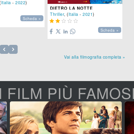
(
Italia
-
2022
)
SE
DIETRO LA NOTTE

Thriller
, (
Italia
-
2021
)
Scheda »





Scheda »
Vai alla filmografia completa »
I FILM PIÙ FAMOS