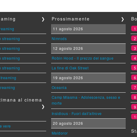
reaming
❯
Prossimamente
❯
Bo
streaming
11 agosto 2026
n streaming
Nimrods
n streaming
12 agosto 2026
n streaming
Robin Hood - Il prezzo del sangue
n streaming
La fine di Oak Street
 streaming
19 agosto 2026
streaming
Oceania
Camp Miasma - Adolescenza, sesso e
timana al cinema
morte
❯
Insidious - Fuori dall'altrove
1
20 agosto 2026
le vere
St
Maldoror