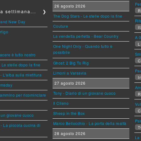
Per
26 agosto 2026
R
a settimana...
❯
The Dog Stars - Le stelle dopo la fine
Rit
Brand New Day
Couture
It
rtigo
La vendetta perfetta - Bear Country
A 0
L
One Night Only - Quando tutto è
possibile
Sm
piacere è tutto nostro
C
Ghost: 2 Big To Rig
 Le stelle dopo la fine
Pa
Limoni a Varsavia
L'alba sulla mietitura
Ir
27 agosto 2026
omsday
Am
Tony - Diario di un giovane cuoco
R
cammino per ricominciare
Il Cileno
Vu
C
Sheep in the Box
i un giovane cuoco
Par
Marco Bellocchio - La porta della realtà
- La piccola cucina di
T
28 agosto 2026
La 