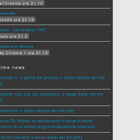
a7Cinema ore 21.15
ssomatto
ine34 ore 21.15
lcano - Los Angeles 1997
ielo ore 21.2
assinio a Venezia
ky Cinema 1 ore 21.15
time news
minator 2 - Il giorno del giudizio, il trailer ufficiale del film
D]
emoth! Una vita. Da ricomporre., il teaser trailer del film
D]
ident Evil, il trailer ufficiale del film [HD]
arno 79: Ketticè, un adolescente in cerca di senso
'interno di un mondo programmaticamente insensato
 Echo Chamber, il teaser trailer del film [HD]