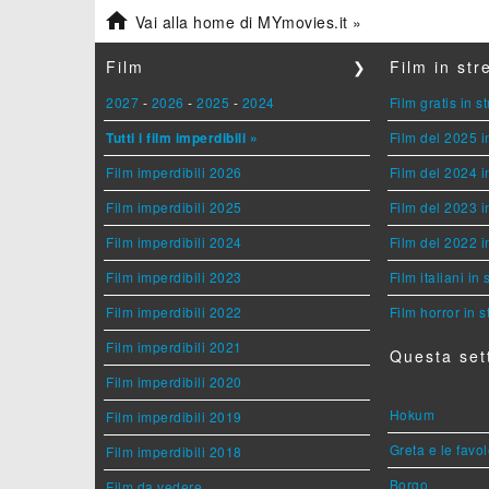

Vai alla home di MYmovies.it »
Film
❯
Film in st
2027
-
2026
-
2025
-
2024
Film gratis in 
Tutti i film imperdibili »
Film del 2025 i
Film imperdibili 2026
Film del 2024 i
Film imperdibili 2025
Film del 2023 i
Film imperdibili 2024
Film del 2022 i
Film imperdibili 2023
Film italiani in
Film imperdibili 2022
Film horror in 
Film imperdibili 2021
Questa set
Film imperdibili 2020
Hokum
Film imperdibili 2019
Greta e le favo
Film imperdibili 2018
Borgo
Film da vedere