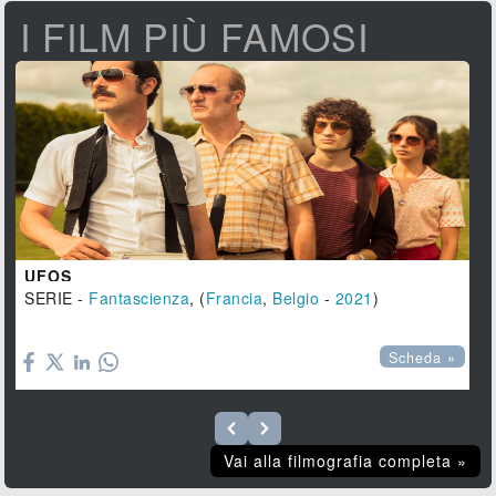
I FILM PIÙ FAMOSI
UFOS
SERIE -
Fantascienza
, (
Francia
,
Belgio
-
2021
)

Scheda »
Vai alla filmografia completa »