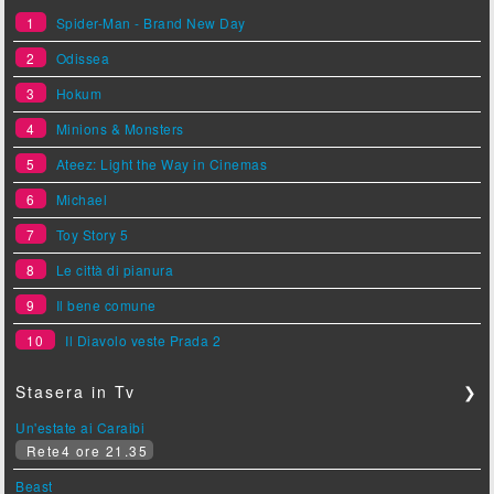
1
Spider-Man - Brand New Day
2
Odissea
3
Hokum
4
Minions & Monsters
5
Ateez: Light the Way in Cinemas
6
Michael
7
Toy Story 5
8
Le città di pianura
9
Il bene comune
10
Il Diavolo veste Prada 2
Stasera in Tv
❯
Un'estate ai Caraibi
Rete4 ore 21.35
Beast