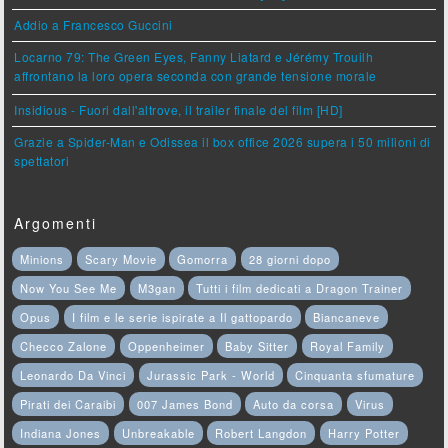
Addio a Francesco Guccini
Locarno 79: The Green Eyes, Fanny Liatard e Jérémy Trouilh
affrontano la loro opera seconda con grande tensione morale
Insidious - Fuori dall'altrove, il trailer finale del film [HD]
Grazie a Spider-Man e Odissea il box office 2026 supera i 50 milioni di
spettatori
Argomenti
Minions
Scary Movie
Gomorra
28 giorni dopo
Now You See Me
M3gan
Tutti i film dedicati a Dragon Trainer
Opus
I film e le serie ispirate a Il gattopardo
Biancaneve
Checco Zalone
Oppenheimer
Baby Sitter
Royal Family
Leonardo Da Vinci
Jurassic Park - World
Cinquanta sfumature
Pirati dei Caraibi
007 James Bond
Auto da corsa
Virus
Indiana Jones
Unbreakable
Robert Langdon
Harry Potter