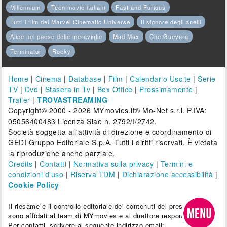
Millennium
Teen movie italiani
Fast and Furious
Tutti i film del Marvel Cinematic Universe
Il signore degli anelli
Alice nel paese delle meraviglie
Mad Max
Che Guevara
Terminator
Rocky
Home
|
Cinema
|
Database
|
Film
|
Calendario Uscite
|
Serie
TV
|
Dvd
|
Stasera in Tv
|
Box Office
|
Prossimamente
|
Trailer
|
TROVASTREAMING
Copyright© 2000 - 2026 MYmovies.it® Mo-Net s.r.l. P.IVA:
05056400483 Licenza Siae n. 2792/I/2742.
Società soggetta all'attività di direzione e coordinamento di
GEDI Gruppo Editoriale S.p.A. Tutti i diritti riservati. È vietata
la riproduzione anche parziale.
Credits
|
Contatti
|
Normativa sulla privacy
|
Termini e
condizioni d'uso
|
Riserva TDM
|
Dichiarazione accessibilità
|
Cookie Policy
Il riesame e il controllo editoriale dei contenuti del presente sito
sono affidati al team di MYmovies e al direttore responsabile.
Per contatti, scrivere al seguente indirizzo email: