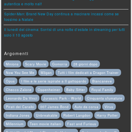
autentica e molto naïf
Spider-Man: Brand New Day continua a macinare incassi come se
fossimo a Natale
Il lunedì del cinema: Sorrisi di una notte d’estate in streaming per tutti
solo il 10 agosto
Argomenti
Minions
Scary Movie
Gomorra
28 giorni dopo
Now You See Me
M3gan
Tutti i film dedicati a Dragon Trainer
Opus
I film e le serie ispirate a Il gattopardo
Biancaneve
Checco Zalone
Oppenheimer
Baby Sitter
Royal Family
Leonardo Da Vinci
Jurassic Park - World
Cinquanta sfumature
Pirati dei Caraibi
007 James Bond
Auto da corsa
Virus
Indiana Jones
Unbreakable
Robert Langdon
Harry Potter
Millennium
Teen movie italiani
Fast and Furious