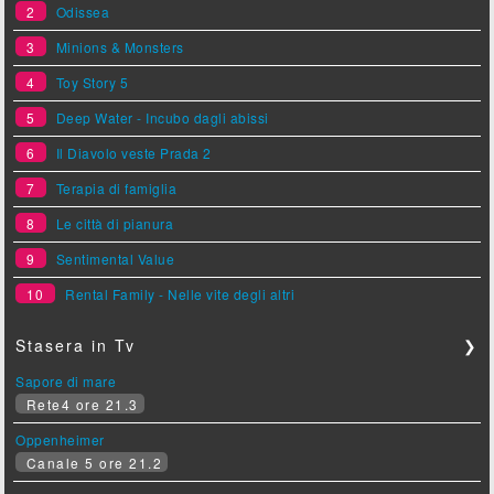
2
Odissea
3
Minions & Monsters
4
Toy Story 5
5
Deep Water - Incubo dagli abissi
6
Il Diavolo veste Prada 2
7
Terapia di famiglia
8
Le città di pianura
9
Sentimental Value
10
Rental Family - Nelle vite degli altri
Stasera in Tv
❯
Sapore di mare
Rete4 ore 21.3
Oppenheimer
Canale 5 ore 21.2