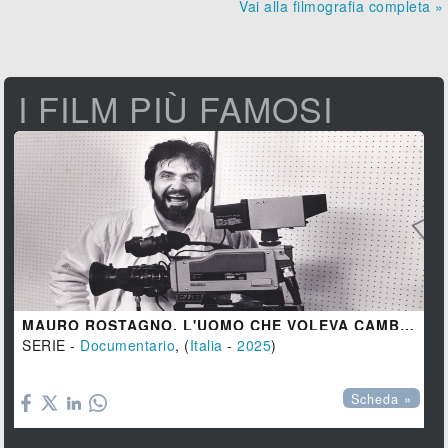
Vai alla filmografia completa »
I FILM PIÙ FAMOSI
MAURO ROSTAGNO. L'UOMO CHE VOLEVA CAMBIARE IL MONDO
SERIE -
Documentario
, (
Italia
-
2025
)

Scheda »