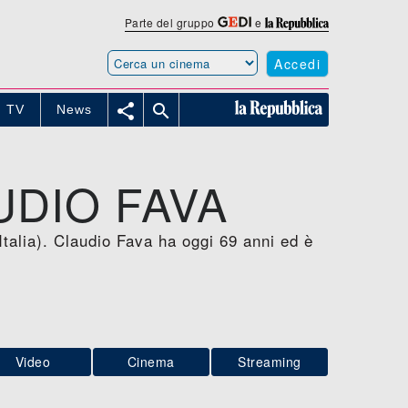
Parte del gruppo
e
Accedi


TV
News
UDIO FAVA
(Italia). Claudio Fava ha oggi 69 anni ed è
Video
Cinema
Streaming