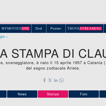
Dvd
Poster
MYMOVIE
S
ONE
TROV
A
STREAMING
ogle »
 STAMPA DI CLA
re, sceneggiatore, è nato il 15 aprile 1957 a Catania 
del segno zodiacale Ariete.
News
Stampa
Foto