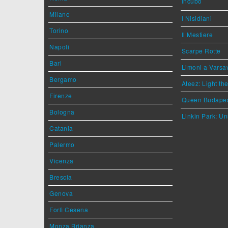
Incubo
Milano
I Nisidiani
Torino
Il Mestiere
Napoli
Scarpe Rotte
Bari
Limoni a Varsa
Bergamo
Ateez: Light t
Firenze
Queen Budape
Bologna
Linkin Park: Un
Catania
Palermo
Vicenza
Brescia
Genova
Forlì Cesena
Monza Brianza