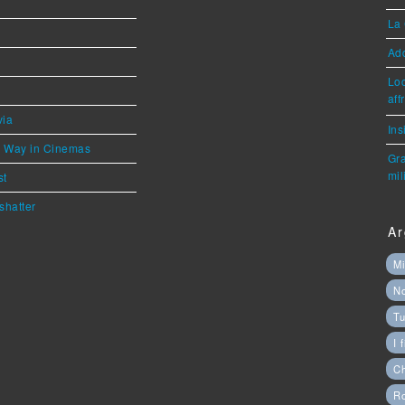
La 
Ad
Loc
aff
via
Ins
he Way in Cinemas
Gra
mil
st
shatter
Ar
Mi
N
Tu
I 
C
Ro