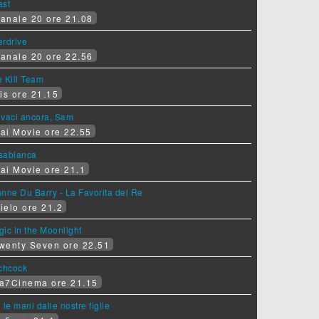
ast
anale 20 ore 21.08
erdrive
anale 20 ore 22.56
 Kill Team
is ore 21.15
ovaci ancora, Sam
ai Movie ore 22.55
sablanca
ai Movie ore 21.1
nne Du Barry - La Favorita del Re
ielo ore 21.2
ic in the Moonlight
wenty Seven ore 22.51
tchcock
a7Cinema ore 21.15
 le mani dalle nostre figlie