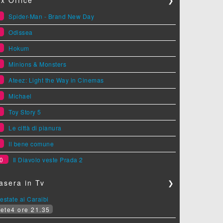
1
Spider-Man - Brand New Day
2
Odissea
3
Hokum
4
Minions & Monsters
5
Ateez: Light the Way in Cinemas
6
Michael
7
Toy Story 5
8
Le città di pianura
9
Il bene comune
0
Il Diavolo veste Prada 2
asera in Tv
❯
estate ai Caraibi
ete4 ore 21.35