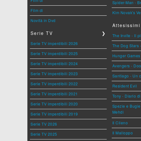
Film di
Spider-Man - 
Film di
Kim Novak's Ve
Novità in Dvd
Attesissimi
Serie TV
❯
The Invite - Il 
Serie TV imperdibili 2026
The Dog Stars -
Serie TV imperdibili 2025
Hunger Games - 
Serie TV imperdibili 2024
Avengers - Do
Serie TV imperdibili 2023
Santiago - Un 
Serie TV imperdibili 2022
Resident Evil
Serie TV imperdibili 2021
Tony - Diario d
Serie TV imperdibili 2020
Spezie e Bugie 
Mehdi
Serie TV imperdibili 2019
Il Cileno
Serie TV 2026
Il Malloppo
Serie TV 2025