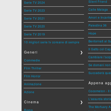
Silent Friend
Serie TV 2024
Calle Malaga
Serie TV 2023
Amori e Incant
Serie TV 2021
Palestina 36
Serie TV 2020
Hope
Serie TV 2019
Bentornati al S
10 migliori serie tv coreane di sempre
Il Gatto col Ca
Generi
❯
Cambiare l'acqu
Commedie
Se domani non 
Film Thriller
Succederà ques
Film Horror
Appena agg
Animazione
Cocomelon - Il 
Azione
L'assurda stori
Cinema
❯
The Mortuary As
Roma