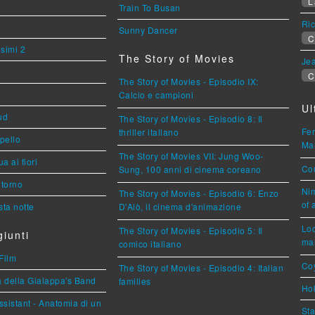
L
Train To Busan
Ric
Sunny Dancer
C
esimi 2
The Story of Movies
Jea
C
The Story of Movies - Episodio IX:
Calcio e campioni
Ul
ud
The Story of Movies - Episodio 8: Il
Fer
thriller italiano
ppello
Mar
The Story of Movies VII: Jung Woo-
a ai fiori
Cou
Sung, 100 anni di cinema coreano
torno
Nim
The Story of Movies - Episodio 6: Enzo
of 
ta notte
D'Alò, il cinema d'animazione
Loc
The Story of Movies - Episodio 5: Il
iunti
mar
comico italiano
Film
Coy
The Story of Movies - Episodio 4: Italian
a della Gialappa's Band
families
Hok
sistant - Anatomia di un
Sta