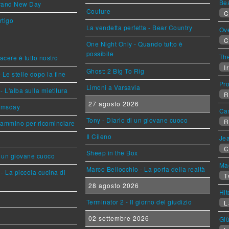
Be
Brand New Day
Couture
C
rtigo
La vendetta perfetta - Bear Country
Ov
C
One Night Only - Quando tutto è
possibile
The
piacere è tutto nostro
Ir
Ghost: 2 Big To Rig
 Le stelle dopo la fine
Pr
Limoni a Varsavia
L'alba sulla mietitura
R
27 agosto 2026
omsday
Ca
Tony - Diario di un giovane cuoco
R
cammino per ricominciare
Il Cileno
Jea
C
Sheep in the Box
i un giovane cuoco
Mag
Marco Bellocchio - La porta della realtà
- La piccola cucina di
T
28 agosto 2026
Hi
Terminator 2 - Il giorno del giudizio
L
02 settembre 2026
Giù