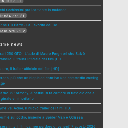
a5 ore 21.1
chi ricchissimi praticamente in mutande
ine34 ore 21
nne Du Barry - La Favorita del Re
ielo ore 21.2
time news
rari 250 GTO - L'auto di Mauro Forghieri che Salvò
anello, il trailer ufficiale del film [HD]
ture, il trailer ufficiale del film [HD]
rods, più che un biopic celebrativo una commedia coming
age
arno 79: Armony, Albertini si fa cantore di tutto ciò che è
ginale e minoritario
ote Vs. Acme, il nuovo trailer del film [HD]
um è sul podio, insieme a Spider Man e Odissea
sera in tv: i film da non perdere di venerdì 7 agosto 2026