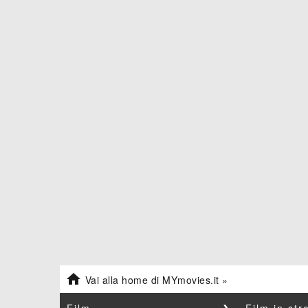

Vai alla home di MYmovies.it »
Film
❯
Film in st