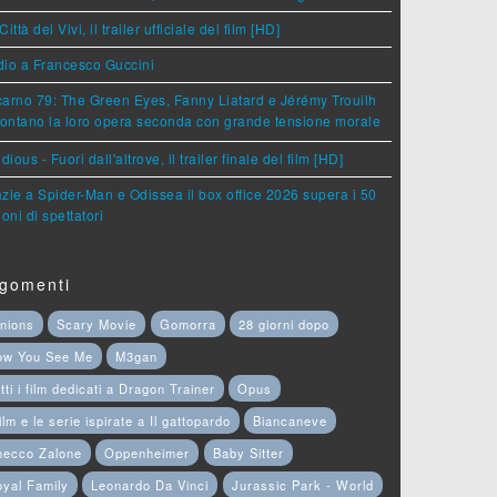
Città dei Vivi, il trailer ufficiale del film [HD]
dio a Francesco Guccini
arno 79: The Green Eyes, Fanny Liatard e Jérémy Trouilh
rontano la loro opera seconda con grande tensione morale
idious - Fuori dall'altrove, il trailer finale del film [HD]
zie a Spider-Man e Odissea il box office 2026 supera i 50
ioni di spettatori
gomenti
nions
Scary Movie
Gomorra
28 giorni dopo
ow You See Me
M3gan
tti i film dedicati a Dragon Trainer
Opus
film e le serie ispirate a Il gattopardo
Biancaneve
hecco Zalone
Oppenheimer
Baby Sitter
yal Family
Leonardo Da Vinci
Jurassic Park - World