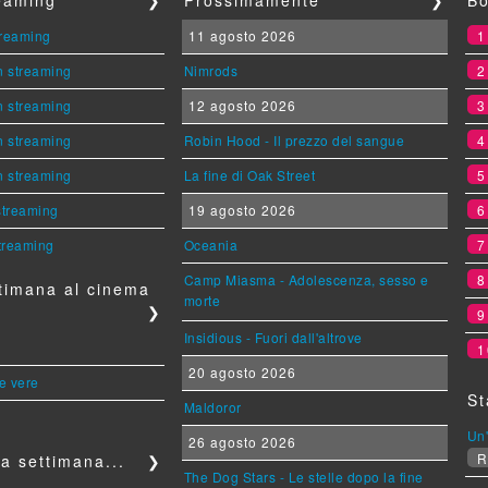
streaming
11 agosto 2026
n streaming
Nimrods
n streaming
12 agosto 2026
n streaming
Robin Hood - Il prezzo del sangue
n streaming
La fine di Oak Street
 streaming
19 agosto 2026
streaming
Oceania
Camp Miasma - Adolescenza, sesso e
timana al cinema
morte
❯
Insidious - Fuori dall'altrove
1
20 agosto 2026
le vere
St
Maldoror
Un'
26 agosto 2026
R
a settimana...
❯
The Dog Stars - Le stelle dopo la fine