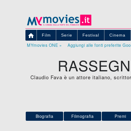

Film
Serie
Festival
Cinema
MYmovies ONE »
Aggiungi alle fonti preferite Go
RASSEGNA
Claudio Fava è un attore italiano, scritto
Biografia
Filmografia
Premi