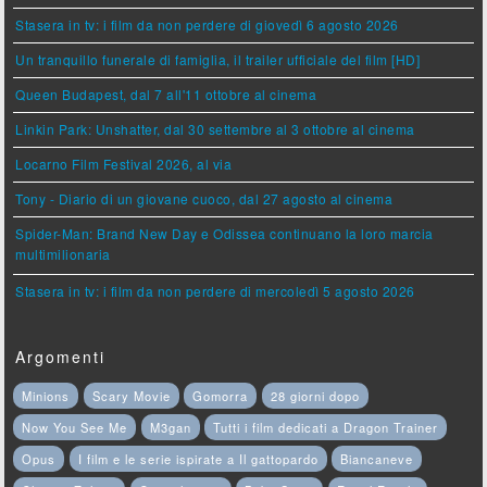
Stasera in tv: i film da non perdere di giovedì 6 agosto 2026
Un tranquillo funerale di famiglia, il trailer ufficiale del film [HD]
Queen Budapest, dal 7 all'11 ottobre al cinema
Linkin Park: Unshatter, dal 30 settembre al 3 ottobre al cinema
Locarno Film Festival 2026, al via
Tony - Diario di un giovane cuoco, dal 27 agosto al cinema
Spider-Man: Brand New Day e Odissea continuano la loro marcia
multimilionaria
Stasera in tv: i film da non perdere di mercoledì 5 agosto 2026
Argomenti
Minions
Scary Movie
Gomorra
28 giorni dopo
Now You See Me
M3gan
Tutti i film dedicati a Dragon Trainer
Opus
I film e le serie ispirate a Il gattopardo
Biancaneve