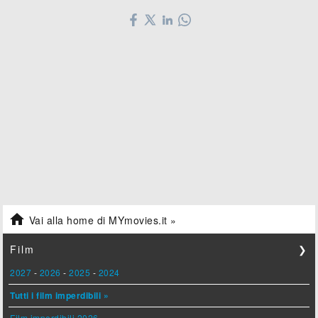

Vai alla home di MYmovies.it »
Film
❯
2027
-
2026
-
2025
-
2024
Tutti i film imperdibili »
Film imperdibili 2026