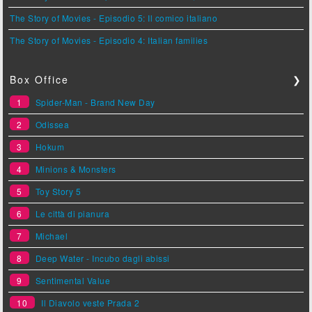
The Story of Movies - Episodio 5: Il comico italiano
The Story of Movies - Episodio 4: Italian families
Box Office
❯
1
Spider-Man - Brand New Day
2
Odissea
3
Hokum
4
Minions & Monsters
5
Toy Story 5
6
Le città di pianura
7
Michael
8
Deep Water - Incubo dagli abissi
9
Sentimental Value
10
Il Diavolo veste Prada 2