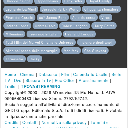
Checco Zalone
Oppenheimer
Baby Sitter
Royal Family
Leonardo Da Vinci
Jurassic Park - World
Cinquanta sfumature
Pirati dei Caraibi
007 James Bond
Auto da corsa
Virus
Indiana Jones
Unbreakable
Robert Langdon
Harry Potter
Millennium
Teen movie italiani
Fast and Furious
Tutti i film del Marvel Cinematic Universe
Il signore degli anelli
Alice nel paese delle meraviglie
Mad Max
Che Guevara
Terminator
Rocky
Home
|
Cinema
|
Database
|
Film
|
Calendario Uscite
|
Serie
TV
|
Dvd
|
Stasera in Tv
|
Box Office
|
Prossimamente
|
Trailer
|
TROVASTREAMING
Copyright© 2000 - 2026 MYmovies.it® Mo-Net s.r.l. P.IVA:
05056400483 Licenza Siae n. 2792/I/2742.
Società soggetta all'attività di direzione e coordinamento di
GEDI Gruppo Editoriale S.p.A. Tutti i diritti riservati. È vietata
la riproduzione anche parziale.
Credits
|
Contatti
|
Normativa sulla privacy
|
Termini e