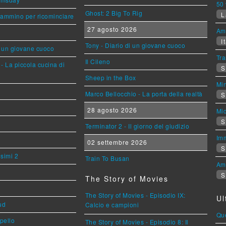
50 
Ghost: 2 Big To Rig
L
cammino per ricominciare
27 agosto 2026
Am
It
Tony - Diario di un giovane cuoco
i un giovane cuoco
Tra
Il Cileno
- La piccola cucina di
S
Sheep in the Box
Mi
Marco Bellocchio - La porta della realtà
S
28 agosto 2026
Mi
S
Terminator 2 - Il giorno del giudizio
Imm
02 settembre 2026
S
esimi 2
Train To Busan
Am
S
The Story of Movies
The Story of Movies - Episodio IX:
Ul
ud
Calcio e campioni
Que
ppello
The Story of Movies - Episodio 8: Il