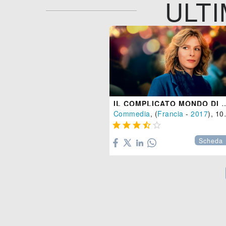
ULTI
IL COMPLICATO MONDO
Commedia
, (
Francia
-
2017
), 102 min.





Scheda 