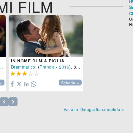
MI FILM
R
S
C
Un
H
 DI NATHALIE
IN NOME DI MIA FIGLIA
Drammatico
, (
Francia
-
2016
), 87 min.





»
Scheda »
Vai alla filmografia completa »