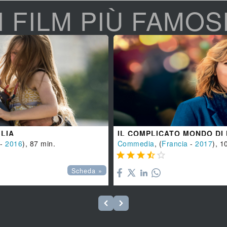
I FILM PIÙ FAMOS
GLIA
IL COMPLICATO MONDO DI
-
2016
), 87 min.
Commedia
, (
Francia
-
2017
), 1





Scheda »