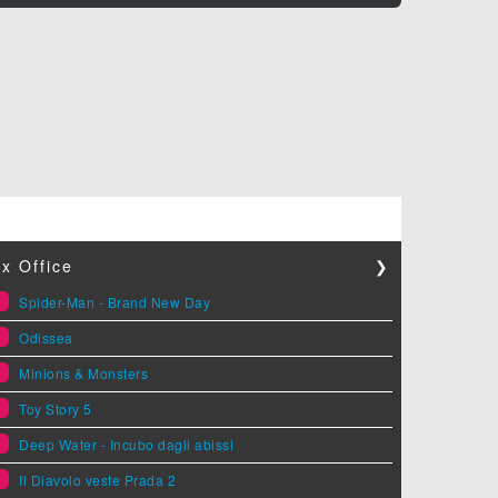
x Office
❯
1
Spider-Man - Brand New Day
2
Odissea
3
Minions & Monsters
4
Toy Story 5
5
Deep Water - Incubo dagli abissi
6
Il Diavolo veste Prada 2