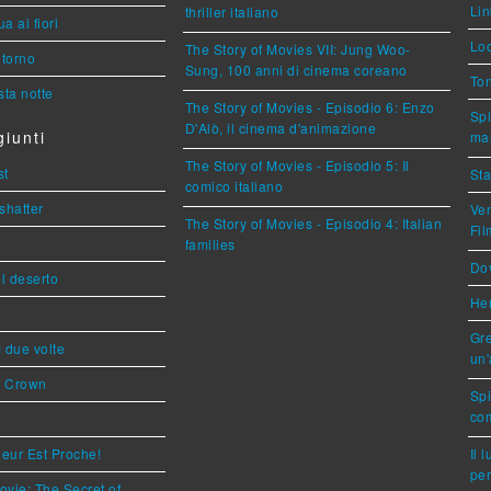
Lin
thriller italiano
a ai fiori
Loc
The Story of Movies VII: Jung Woo-
torno
Sung, 100 anni di cinema coreano
Ton
ta notte
The Story of Movies - Episodio 6: Enzo
Spi
D'Alò, il cinema d'animazione
iunti
mar
The Story of Movies - Episodio 5: Il
st
Sta
comico italiano
shatter
Ven
The Story of Movies - Episodio 4: Italian
Fi
families
Dov
l deserto
Her
Gre
ì due volte
un'
s Crown
Sp
com
eur Est Proche!
Il 
per
ovie: The Secret of