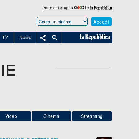
Parte del gruppo
e
Accedi


TV
News
IE
Video
Cinema
Streaming