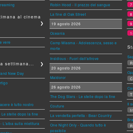
streaming
Robin Hood - Il prezzo del sangue
La fine di Oak Street
timana al cinema
❯
19 agosto 2026
Oceania
1
le vere
Camp Miasma - Adolescenza, sesso e
St
morte
Sa
Insidious - Fuori dall'altrove
R
a settimana...
❯
20 agosto 2026
Op
Brand New Day
Maldoror
C
rtigo
26 agosto 2026
Can
T
The Dog Stars - Le stelle dopo la fine
Il 
piacere è tutto nostro
Couture
Ir
 Le stelle dopo la fine
La vendetta perfetta - Bear Country
Br
L'alba sulla mietitura
One Night Only - Quando tutto è
R
possibile
omsday