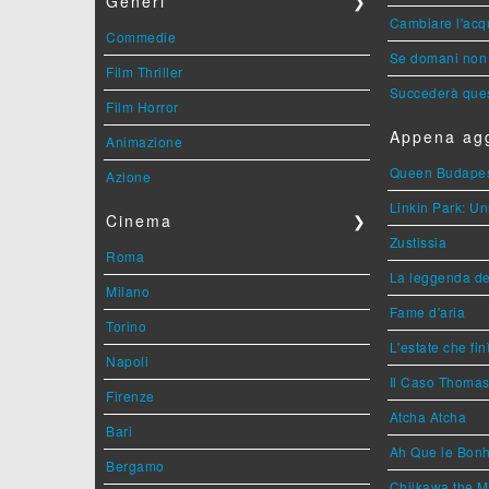
Generi
❯
Cambiare l'acqu
Commedie
Se domani non 
Film Thriller
Succederà ques
Film Horror
Appena agg
Animazione
Queen Budape
Azione
Linkin Park: Un
Cinema
❯
Zustissia
Roma
La leggenda de
Milano
Fame d'aria
Torino
L'estate che fin
Napoli
Il Caso Thoma
Firenze
Atcha Atcha
Bari
Ah Que le Bonh
Bergamo
Chiikawa the M