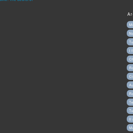
Ar
Mi
N
Tu
I 
C
Ro
Ci
Au
R
Te
Tu
Il
M