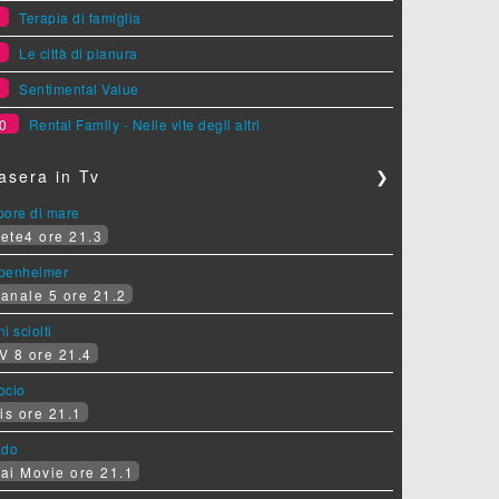
7
Terapia di famiglia
8
Le città di pianura
9
Sentimental Value
0
Rental Family - Nelle vite degli altri
asera in Tv
❯
pore di mare
ete4 ore 21.3
penheimer
anale 5 ore 21.2
i sciolti
V 8 ore 21.4
socio
is ore 21.1
ado
ai Movie ore 21.1