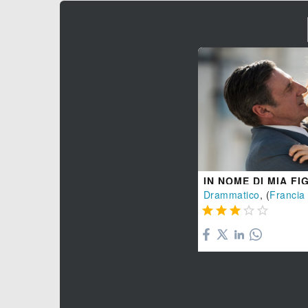
IN NOME DI MIA FI
Drammatico
, (
Francia




