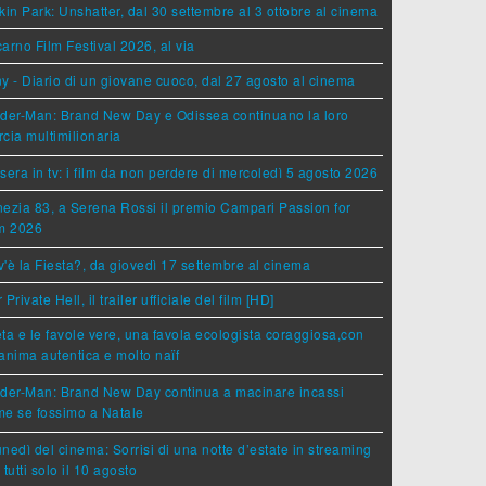
kin Park: Unshatter, dal 30 settembre al 3 ottobre al cinema
arno Film Festival 2026, al via
y - Diario di un giovane cuoco, dal 27 agosto al cinema
der-Man: Brand New Day e Odissea continuano la loro
cia multimilionaria
sera in tv: i film da non perdere di mercoledì 5 agosto 2026
ezia 83, a Serena Rossi il premio Campari Passion for
lm 2026
'è la Fiesta?, da giovedì 17 settembre al cinema
 Private Hell, il trailer ufficiale del film [HD]
ta e le favole vere, una favola ecologista coraggiosa,con
anima autentica e molto naïf
ider-Man: Brand New Day continua a macinare incassi
e se fossimo a Natale
lunedì del cinema: Sorrisi di una notte d’estate in streaming
 tutti solo il 10 agosto