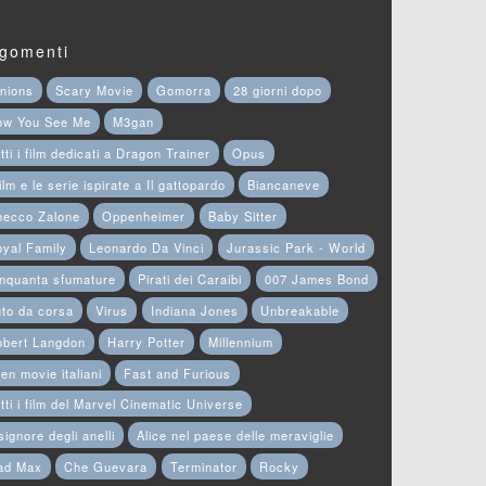
gomenti
nions
Scary Movie
Gomorra
28 giorni dopo
ow You See Me
M3gan
tti i film dedicati a Dragon Trainer
Opus
film e le serie ispirate a Il gattopardo
Biancaneve
hecco Zalone
Oppenheimer
Baby Sitter
yal Family
Leonardo Da Vinci
Jurassic Park - World
nquanta sfumature
Pirati dei Caraibi
007 James Bond
to da corsa
Virus
Indiana Jones
Unbreakable
obert Langdon
Harry Potter
Millennium
en movie italiani
Fast and Furious
tti i film del Marvel Cinematic Universe
 signore degli anelli
Alice nel paese delle meraviglie
ad Max
Che Guevara
Terminator
Rocky