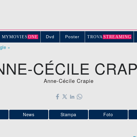
Dvd
Poster
MYMOVIE
S
ONE
TROV
A
STREAMING
ogle »
NNE-CÉCILE CRAP
Anne-Cécile Crapie
News
Stampa
Foto