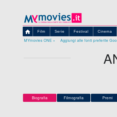

Film
Serie
Festival
Cinema
MYmovies ONE »
Aggiungi alle fonti preferite Go
A
Biografia
Filmografia
Premi