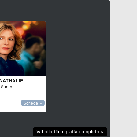
I
 NATHALIE
02 min.
Scheda »
Vai alla filmografia completa »