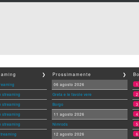
reaming
❯
Prossimamente
❯
Bo
streaming
06 agosto 2026
n streaming
Greta e le favole vere
n streaming
Borgo
n streaming
11 agosto 2026
n streaming
Nimrods
 streaming
12 agosto 2026