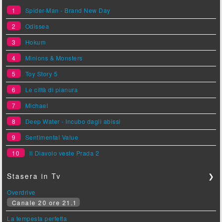
1
Spider-Man - Brand New Day
2
Odissea
3
Hokum
4
Minions & Monsters
5
Toy Story 5
6
Le città di pianura
7
Michael
8
Deep Water - Incubo dagli abissi
9
Sentimental Value
10
Il Diavolo veste Prada 2
Stasera in Tv
❯
Overdrive
Canale 20 ore 21.1
La tempesta perfetta