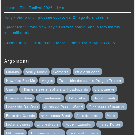
Locarno Film Festival 2026, al via
Tony - Diario di un giovane cuoco, dal 27 agosto al cinema
Spider-Man: Brand New Day e Odissea continuano la loro marcia
multimilionaria
Stasera in tv: i film da non perdere di mercoledì 5 agosto 2026
Argomenti
Minions
Scary Movie
Gomorra
28 giorni dopo
Now You See Me
M3gan
Tutti i film dedicati a Dragon Trainer
Opus
I film e le serie ispirate a Il gattopardo
Biancaneve
Checco Zalone
Oppenheimer
Baby Sitter
Royal Family
Leonardo Da Vinci
Jurassic Park - World
Cinquanta sfumature
Pirati dei Caraibi
007 James Bond
Auto da corsa
Virus
Indiana Jones
Unbreakable
Robert Langdon
Harry Potter
Millennium
Teen movie italiani
Fast and Furious