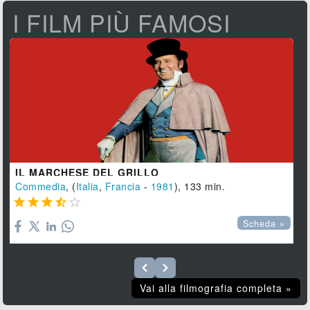
I FILM PIÙ FAMOSI
IL MARCHESE DEL GRILLO
Commedia
, (
Italia
,
Francia
-
1981
), 133 min.





Scheda »
Vai alla filmografia completa »