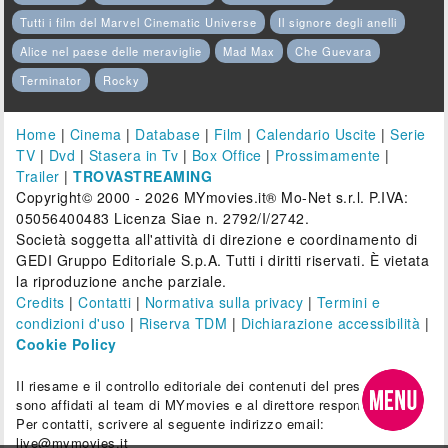
Tutti i film del Marvel Cinematic Universe
Il signore degli anelli
Alice nel paese delle meraviglie
Mad Max
Che Guevara
Terminator
Rocky
Home
|
Cinema
|
Database
|
Film
|
Calendario Uscite
|
Serie
TV
|
Dvd
|
Stasera in Tv
|
Box Office
|
Prossimamente
|
Trailer
|
TROVASTREAMING
Copyright© 2000 - 2026 MYmovies.it® Mo-Net s.r.l. P.IVA:
05056400483 Licenza Siae n. 2792/I/2742.
Società soggetta all'attività di direzione e coordinamento di
GEDI Gruppo Editoriale S.p.A. Tutti i diritti riservati. È vietata
la riproduzione anche parziale.
Credits
|
Contatti
|
Normativa sulla privacy
|
Termini e
condizioni d'uso
|
Riserva TDM
|
Dichiarazione accessibilità
|
Cookie Policy
Il riesame e il controllo editoriale dei contenuti del presente sito
sono affidati al team di MYmovies e al direttore responsabile.
Per contatti, scrivere al seguente indirizzo email:
live@mymovies.it