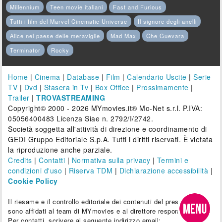
Millennium
Teen movie italiani
Fast and Furious
Tutti i film del Marvel Cinematic Universe
Il signore degli anelli
Alice nel paese delle meraviglie
Mad Max
Che Guevara
Terminator
Rocky
Home
|
Cinema
|
Database
|
Film
|
Calendario Uscite
|
Serie
TV
|
Dvd
|
Stasera in Tv
|
Box Office
|
Prossimamente
|
Trailer
|
TROVASTREAMING
Copyright© 2000 - 2026 MYmovies.it® Mo-Net s.r.l. P.IVA:
05056400483 Licenza Siae n. 2792/I/2742.
Società soggetta all'attività di direzione e coordinamento di
GEDI Gruppo Editoriale S.p.A. Tutti i diritti riservati. È vietata
la riproduzione anche parziale.
Credits
|
Contatti
|
Normativa sulla privacy
|
Termini e
condizioni d'uso
|
Riserva TDM
|
Dichiarazione accessibilità
|
Cookie Policy
Il riesame e il controllo editoriale dei contenuti del presente sito
sono affidati al team di MYmovies e al direttore responsabile.
Per contatti, scrivere al seguente indirizzo email: