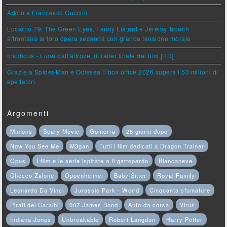
Addio a Francesco Guccini
Locarno 79: The Green Eyes, Fanny Liatard e Jérémy Trouilh
affrontano la loro opera seconda con grande tensione morale
Insidious - Fuori dall'altrove, il trailer finale del film [HD]
Grazie a Spider-Man e Odissea il box office 2026 supera i 50 milioni di
spettatori
Argomenti
Minions
Scary Movie
Gomorra
28 giorni dopo
Now You See Me
M3gan
Tutti i film dedicati a Dragon Trainer
Opus
I film e le serie ispirate a Il gattopardo
Biancaneve
Checco Zalone
Oppenheimer
Baby Sitter
Royal Family
Leonardo Da Vinci
Jurassic Park - World
Cinquanta sfumature
Pirati dei Caraibi
007 James Bond
Auto da corsa
Virus
Indiana Jones
Unbreakable
Robert Langdon
Harry Potter