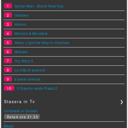
1
Spider-Man - Brand New Day
2
Odissea
3
Hokum
4
Minions & Monsters
5
Ateez: Light the Way in Cinemas
6
Michael
7
Toy Story 5
8
Le città di pianura
9
Il bene comune
10
Il Diavolo veste Prada 2
Stasera in Tv
❯
Un'estate ai Caraibi
Rete4 ore 21.35
Beast