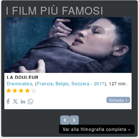
I FILM PIÙ FAMOSI
LA DOULEUR
Drammatico
, (
Francia
,
Belgio
,
Svizzera
-
2017
), 127 min.





Scheda »
Vai alla filmografia completa »