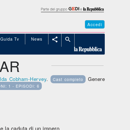
Accedi
Guida Tv
News


GAR
ilda Cobham-Hervey
.
Genere
Cast completo
NI: 1 - EPISODI: 6
 e la caduta di un impero