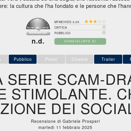
re: la cultura che l'ha fondato e le persone che l'hann





MYMOVIES 3,00

CRITICA

PUBBLICO
n.d.
CONSIGLIATO SÌ
a
Pubblico
Premi
Cinema
Trailer
 SERIE SCAM-D
E STIMOLANTE. C
ZIONE DEI SOCI
Recensione di Gabriele Prosperi
martedì 11 febbraio 2025