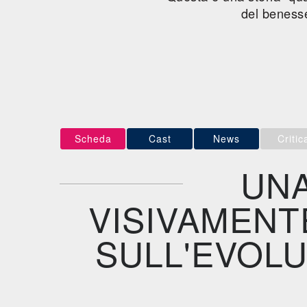
del benesse
Scheda
Cast
News
Critic
UNA
VISIVAMENT
SULL'EVOLU