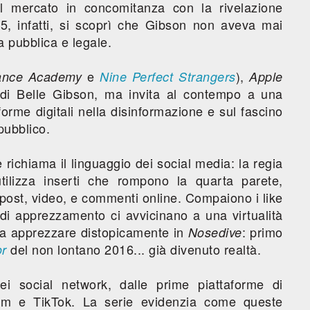
dal mercato in concomitanza con la rivelazione
15, infatti, si scoprì che Gibson non aveva mai
 pubblica e legale.
e
),
nce Academy
Nine Perfect Strangers
Apple
 di Belle Gibson, ma invita al contempo a una
forme digitali nella disinformazione e sul fascino
pubblico.
e richiama il linguaggio dei social media: la regia
utilizza inserti che rompono la quarta parete,
post, video, e commenti online. Compaiono i like
 di apprezzamento ci avvicinano a una virtualità
ta apprezzare distopicamente in
: primo
Nosedive
del non lontano 2016... già divenuto realtà.
or
dei social network, dalle prime piattaforme di
gram e TikTok. La serie evidenzia come queste