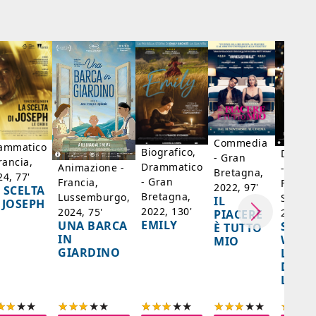
Commedia
ammatico
Biografico,
Dramm
- Gran
rancia,
Drammatico
Animazione -
- Giap
Bretagna,
24, 77'
- Gran
Francia,
Francia
2022, 97'
 SCELTA
Bretagna,
Lussemburgo,
Singap
IL
 JOSEPH
2022, 130'
2024, 75'
2024, 
PIACERE
EMILY
UNA BARCA
SPIRI
È TUTTO
IN
WORL
MIO
GIARDINO
LA FE
DELL
LANT