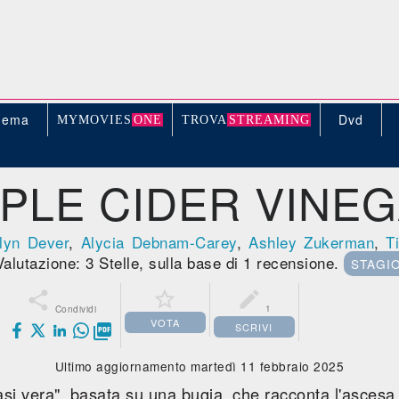
nema
Dvd
MYMOVIE
S
ONE
TROV
A
STREAMING
PLE CIDER VINE
tlyn Dever
,
Alycia Debnam-Carey
,
Ashley Zukerman
,
T
Valutazione: 3 Stelle, sulla base di 1 recensione.
STAGIO



1
Condividi
VOTA
SCRIVI

Ultimo aggiornamento martedì 11 febbraio 2025
si vera", basata su una bugia, che racconta l'ascesa