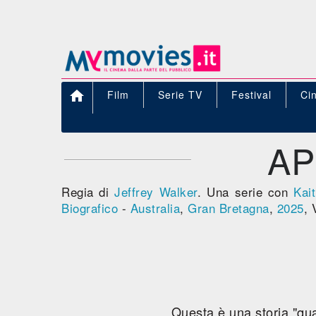

Film
Serie TV
Festival
Ci
AP
Regia di
Jeffrey Walker
. Una serie con
Kai
Biografico
-
Australia
,
Gran Bretagna
,
2025
, 
Questa è una storia "qua