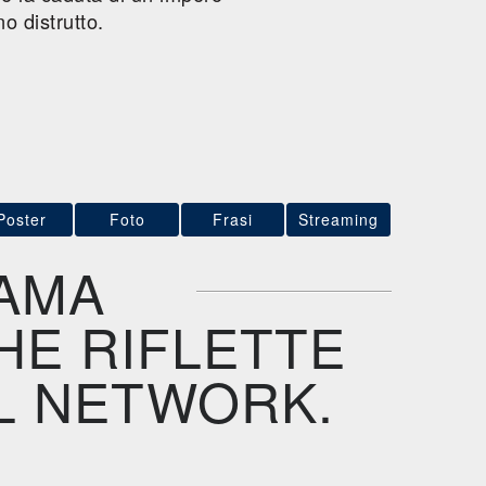
o distrutto.
Poster
Foto
Frasi
Streaming
RAMA
HE RIFLETTE
AL NETWORK.