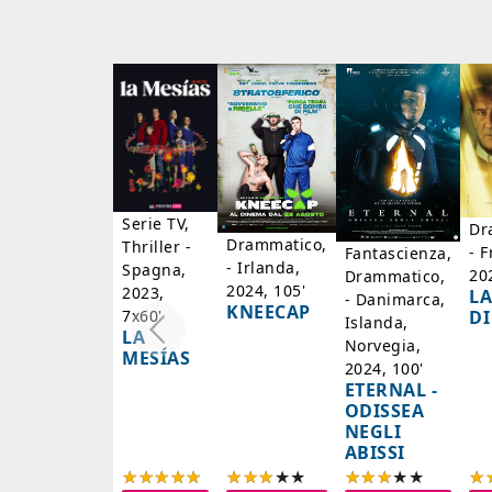
Serie TV,
Dr
Drammatico,
Thriller -
- F
Fantascienza,
- Irlanda,
Spagna,
20
Drammatico,
2024, 105'
2023,
LA
- Danimarca,
KNEECAP
DI
7x60'
Islanda,
LA
Norvegia,
MESÍAS
2024, 100'
ETERNAL -
ODISSEA
NEGLI
ABISSI