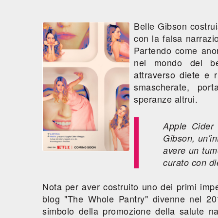
Belle Gibson costru
con la falsa narrazi
Partendo come anoni
nel mondo del ben
attraverso diete e 
smascherate, port
speranze altrui.
Apple Cider
Gibson, un'in
avere un tumo
curato con die
Nota per aver costruito uno dei primi imper
blog "The Whole Pantry" divenne nel 20
simbolo della promozione della salute na