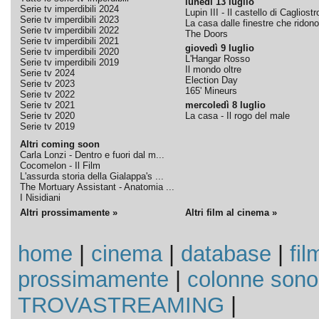
lunedì 13 luglio
Serie tv imperdibili 2024
Lupin III - Il castello di Cagliostr
Serie tv imperdibili 2023
La casa dalle finestre che ridono
Serie tv imperdibili 2022
The Doors
Serie tv imperdibili 2021
giovedì 9 luglio
Serie tv imperdibili 2020
L'Hangar Rosso
Serie tv imperdibili 2019
Il mondo oltre
Serie tv 2024
Election Day
Serie tv 2023
165' Mineurs
Serie tv 2022
Serie tv 2021
mercoledì 8 luglio
Serie tv 2020
La casa - Il rogo del male
Serie tv 2019
Altri coming soon
Carla Lonzi - Dentro e fuori dal m...
Cocomelon - Il Film
L'assurda storia della Gialappa's ...
The Mortuary Assistant - Anatomia ...
I Nisidiani
Altri prossimamente »
Altri film al cinema »
home
|
cinema
|
database
|
fil
prossimamente
|
colonne sono
TROVASTREAMING
|