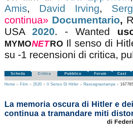
Amis
,
David Irving
,
Serg
continua»
Documentario
,
R
USA
2020
. - Wanted
us
Il senso di Hitl
MYMO
NE
T
RO
su
-1
recensioni di critica, pu
Scheda
Critica
Pubblico
Forum
Cast
Home
»
Film
»
2020
»
Il Senso Di Hitler
»
Rassegnastampa
»
16778
La memoria oscura di Hitler e dei
continua a tramandare miti distor
di Feder