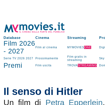
Database
Cinema
Streaming
Pr
Film 2026
Film al cinema
MYMOVIES
ONE
Digi
-
2027
Film gratis in
Serie TV
2026
2027
Prossimamente
Sky
streaming
Premi
Film uscita
TROVA
STREAMING
Dom
Il senso di Hitler
Un film di
Petra Epperlein