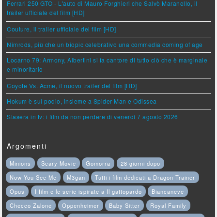
Ferrari 250 GTO - L'auto di Mauro Forghieri che Salvò Maranello, il
trailer ufficiale del film [HD]
Couture, il trailer ufficiale del film [HD]
Nimrods, più che un biopic celebrativo una commedia coming of age
Locarno 79: Armony, Albertini si fa cantore di tutto ciò che è marginale
e minoritario
Coyote Vs. Acme, il nuovo trailer del film [HD]
Hokum è sul podio, insieme a Spider Man e Odissea
Stasera in tv: i film da non perdere di venerdì 7 agosto 2026
Argomenti
Minions
Scary Movie
Gomorra
28 giorni dopo
Now You See Me
M3gan
Tutti i film dedicati a Dragon Trainer
Opus
I film e le serie ispirate a Il gattopardo
Biancaneve
Checco Zalone
Oppenheimer
Baby Sitter
Royal Family