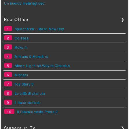
Un mondo meraviglioso
Box Office
❯
1
Spider-Man - Brand New Day
2
Odissea
3
Hokum
4
Minions & Monsters
5
Ateez: Light the Way in Cinemas
6
Michael
7
Toy Story 5
8
Le città di pianura
9
Il bene comune
10
Il Diavolo veste Prada 2
Stasera in Tv
❯