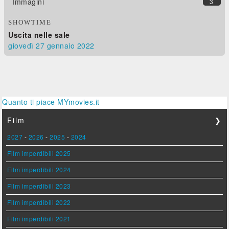
Immagini
3
SHOWTIME
Uscita nelle sale
giovedì 27
gennaio 2022
Quanto ti piace MYmovies.it
Film
❯
2027
-
2026
-
2025
-
2024
Film imperdibili 2025
Film imperdibili 2024
Film imperdibili 2023
Film imperdibili 2022
Film imperdibili 2021