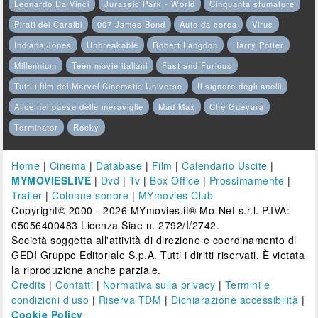
Leonardo Da Vinci
Jurassic Park - World
Cinquanta sfumature
Pirati dei Caraibi
007 James Bond
Auto da corsa
Virus
Indiana Jones
Unbreakable
Robert Langdon
Harry Potter
Millennium
Teen movie italiani
Fast and Furious
Tutti i film del Marvel Cinematic Universe
Il signore degli anelli
Alice nel paese delle meraviglie
Mad Max
Che Guevara
Terminator
Rocky
Home
|
Cinema
|
Database
|
Film
|
Calendario Uscite
|
MYMOVIESLIVE
|
Dvd
|
Tv
|
Box Office
|
Prossimamente
|
Trailer
|
Colonne sonore
|
MYmovies Club
Copyright© 2000 - 2026 MYmovies.it® Mo-Net s.r.l. P.IVA:
05056400483 Licenza Siae n. 2792/I/2742.
Società soggetta all'attività di direzione e coordinamento di
GEDI Gruppo Editoriale S.p.A. Tutti i diritti riservati. È vietata
la riproduzione anche parziale.
Credits
|
Contatti
|
Normativa sulla privacy
|
Termini e
condizioni d'uso
|
Riserva TDM
|
Dichiarazione accessibilità
|
Cookie Policy