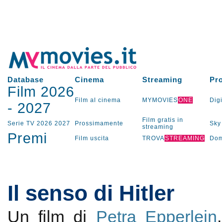
Database
Cinema
Streaming
Pr
Film 2026
Film al cinema
MYMOVIES
ONE
Digi
-
2027
Film gratis in
Serie TV
2026
2027
Prossimamente
Sky
streaming
Premi
Film uscita
TROVA
STREAMING
Dom
Il senso di Hitler
Un film di
Petra Epperlein