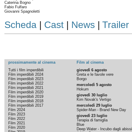
Caterina Bogno
Fabio Fulfaro
Giovanni Spagnoletti
Scheda
|
Cast
|
News
|
Trailer
prossimamente al cinema
Film al cinema
Tutti i film imperdibili
giovedì 6 agosto
Film imperdibili 2024
Greta e le favole vere
Film imperdibili 2023
Borgo
Film imperdibili 2022
mercoledì 5 agosto
Film imperdibili 2021
Hokum
Film imperdibili 2020
giovedì 30 luglio
Film imperdibili 2019
Kim Novak's Vertigo
Film imperdibili 2018
Film imperdibili 2017
mercoledì 29 luglio
Film 2024
Spider-Man - Brand New Day
Film 2023
giovedì 23 luglio
Film 2022
Terapia di famiglia
Film 2021
Blue
Film 2020
Deep Water - Incubo dagli abissi
Film 2019