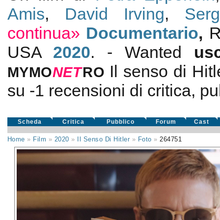
Amis
,
David Irving
,
Serg
continua»
Documentario
,
R
USA
2020
. - Wanted
us
Il senso di Hitl
MYMO
NE
T
RO
su
-1
recensioni di critica, pu
Scheda
Critica
Pubblico
Forum
Cast
Home
»
Film
»
2020
»
Il Senso Di Hitler
»
Foto
»
264751