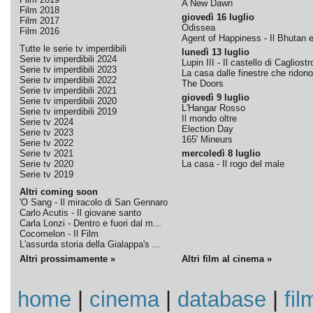
A New Dawn
Film 2018
giovedì 16 luglio
Film 2017
Odissea
Film 2016
Agent of Happiness - Il Bhutan e 
Tutte le serie tv imperdibili
lunedì 13 luglio
Serie tv imperdibili 2024
Lupin III - Il castello di Cagliostr
Serie tv imperdibili 2023
La casa dalle finestre che ridono
Serie tv imperdibili 2022
The Doors
Serie tv imperdibili 2021
giovedì 9 luglio
Serie tv imperdibili 2020
L'Hangar Rosso
Serie tv imperdibili 2019
Il mondo oltre
Serie tv 2024
Election Day
Serie tv 2023
165' Mineurs
Serie tv 2022
Serie tv 2021
mercoledì 8 luglio
Serie tv 2020
La casa - Il rogo del male
Serie tv 2019
Altri coming soon
'O Sang - Il miracolo di San Gennaro
Carlo Acutis - Il giovane santo
Carla Lonzi - Dentro e fuori dal m...
Cocomelon - Il Film
L'assurda storia della Gialappa's ...
Altri prossimamente »
Altri film al cinema »
home
|
cinema
|
database
|
fil