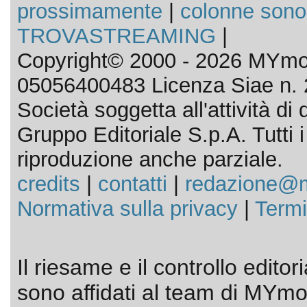
prossimamente
|
colonne sono
TROVASTREAMING
|
Copyright© 2000 - 2026 MYmov
05056400483 Licenza Siae n. 
Società soggetta all'attività d
Gruppo Editoriale S.p.A. Tutti i d
riproduzione anche parziale.
credits
|
contatti
|
redazione@m
Normativa sulla privacy
|
Termi
Il riesame e il controllo editor
sono affidati al team di MYmov