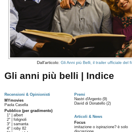
Dall'articolo:
Gli Anni più Belli, il trailer ufficiale del 
Gli anni più belli | Indice
Recensioni & Opinionisti
Premi
Nastri d'Argento
(9)
MYmovies
David di Donatello
(2)
Paola Casella
Pubblico (per gradimento)
1° |
albert
Articoli & News
2° |
folignoli
Focus
3° |
samanta
imitazione o ispirazione? è solo
4° |
roby 82
discrezione