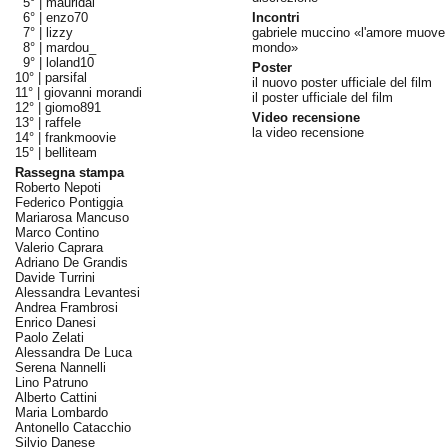
5° |
mauridal
6° |
enzo70
Incontri
7° |
lizzy
gabriele muccino «l'amore muove 
8° |
mardou_
mondo»
9° |
loland10
Poster
10° |
parsifal
il nuovo poster ufficiale del film
11° |
giovanni morandi
il poster ufficiale del film
12° |
giomo891
Video recensione
13° |
raffele
la video recensione
14° |
frankmoovie
15° |
belliteam
Rassegna stampa
Roberto Nepoti
Federico Pontiggia
Mariarosa Mancuso
Marco Contino
Valerio Caprara
Adriano De Grandis
Davide Turrini
Alessandra Levantesi
Andrea Frambrosi
Enrico Danesi
Paolo Zelati
Alessandra De Luca
Serena Nannelli
Lino Patruno
Alberto Cattini
Maria Lombardo
Antonello Catacchio
Silvio Danese