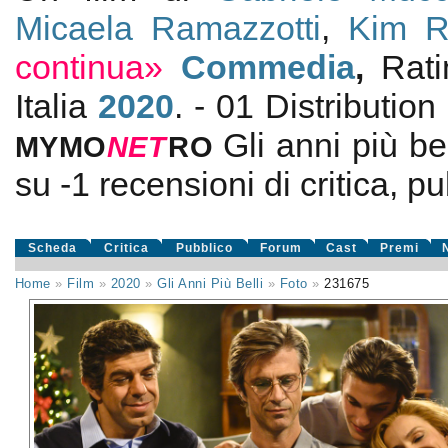
Micaela Ramazzotti
,
Kim R
continua»
Commedia
,
Rat
Italia
2020
. - 01 Distribution
Gli anni più bel
MYMO
NE
T
RO
su
-1
recensioni di critica, pu
Scheda
Critica
Pubblico
Forum
Cast
Premi
Home
»
Film
»
2020
»
Gli Anni Più Belli
»
Foto
»
231675