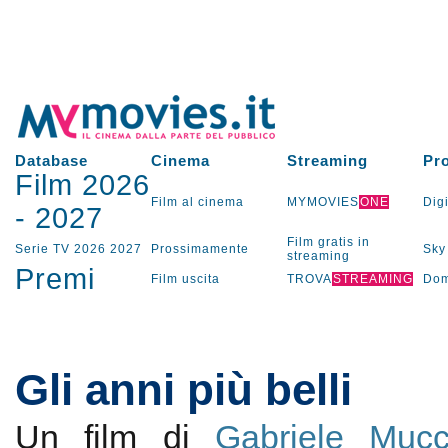
Database
Cinema
Streaming
Pr
Film 2026
Film al cinema
MYMOVIES
ONE
Digi
-
2027
Film gratis in
Serie TV
2026
2027
Prossimamente
Sky
streaming
Premi
Film uscita
TROVA
STREAMING
Dom
Gli anni più belli
Un film di
Gabriele Mucc